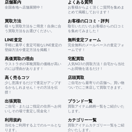
店舗案内
よくある質問
全国各地へ店舗展開中！
お客様からよく頂くご質問を集めま
とめて掲載しております！
買取方法
お客様の口コミ・評判
様々な買取方法をご用意！自身に合
取引いただいたお客様からの口コミ
う買取方法をお選びください。
を集めてみました！
LINE査定
無料査定フォーム
手軽に素早く査定可能なLINE査定の
完全無料のメールベースの査定フォ
登録方法や査定方法を掲載！
ームです！
高価買取の理由
宅配買取
ラストラボの革靴買取の価格が高い
人気NO.1の買取方法！自宅から当社
のには理由があります！
へお荷物を送るだけ！
高く売るコツ
店頭買取
少し意識するだけで査定がアップす
ご自宅から最寄りの店舗へ。買い物
るかもしれません！その方法を伝
ついでにご来店して買取できます。
授！
出張買取
ブランド一覧
ご自宅・またはご指定の住所へお伺
買取アイテム銘柄一覧をご紹介いた
いしその場で査定し現金化！
します。
利用規約
カテゴリー一覧
当社をご利用する上でのルールとな
買取アイテムカテゴリー一覧をご紹
ります。
介いたします。