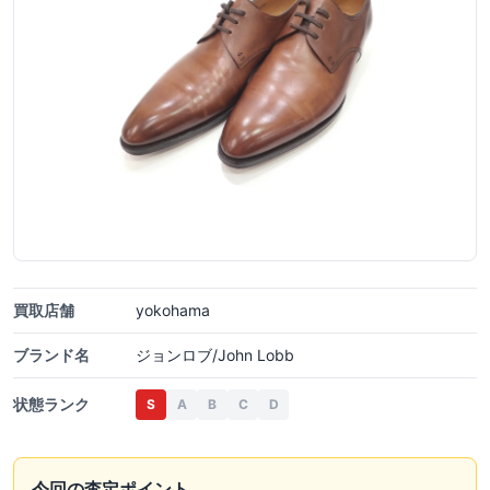
買取店舗
yokohama
ブランド名
ジョンロブ/John Lobb
状態ランク
S
A
B
C
D
今回の査定ポイント