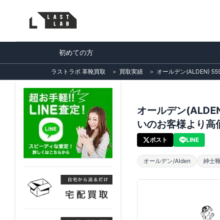
初めての方
ラストラボ 革靴買取
＞
買取実績
＞
オールデン(ALDEN
オールデン(ALD
いのお客様より高
ポスト
LINE
オールデン/Alden
紳士