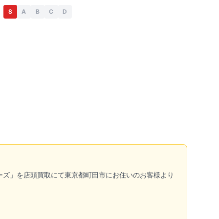
S
A
B
C
D
ューズ」を店頭買取にて東京都町田市にお住いのお客様より