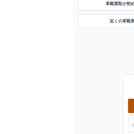
革靴買取が初
近くの革靴