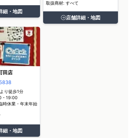
取扱商材: すべて
詳細・地図
店舗詳細・地図
町田店
5838
より徒歩1分
- 19:00
臨時休業・年末年始
て
詳細・地図