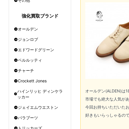
その他
強化買取ブランド
オールデン
ジョンロブ
エドワードグリーン
ベルルッティ
チャーチ
Crockett Jones
オールデン(ALDEN)
は1
ハインリッヒ ディンケラ
ッカー
市場でも絶大な人気が
今回お持ちいただいた
ジェイエムウエストン
好きもいらっしゃるの
パラブーツ
トリッカーズ