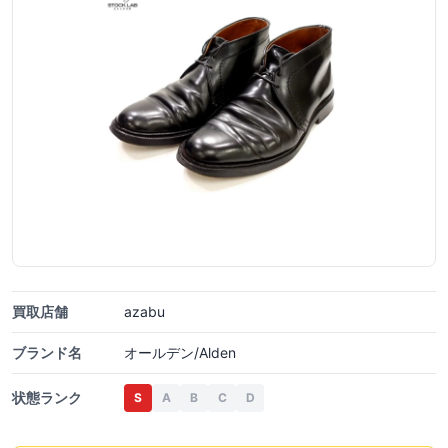
買取店舗
azabu
ブランド名
オールデン/Alden
状態ランク
S
A
B
C
D