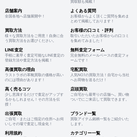
買取額も掲載！
店舗案内
よくある質問
全国各地へ店舗展開中！
お客様からよく頂くご質問を集めま
とめて掲載しております！
買取方法
お客様の口コミ・評判
様々な買取方法をご用意！自身に合
取引いただいたお客様からの口コミ
う買取方法をお選びください。
を集めてみました！
LINE査定
無料査定フォーム
手軽に素早く査定可能なLINE査定の
完全無料のメールベースの査定フォ
登録方法や査定方法を掲載！
ームです！
高価買取の理由
宅配買取
ラストラボの革靴買取の価格が高い
人気NO.1の買取方法！自宅から当社
のには理由があります！
へお荷物を送るだけ！
高く売るコツ
店頭買取
少し意識するだけで査定がアップす
ご自宅から最寄りの店舗へ。買い物
るかもしれません！その方法を伝
ついでにご来店して買取できます。
授！
出張買取
ブランド一覧
ご自宅・またはご指定の住所へお伺
買取アイテム銘柄一覧をご紹介いた
いしその場で査定し現金化！
します。
利用規約
カテゴリー一覧