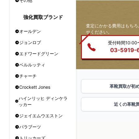
その他
強化買取ブランド
査定にかかる費用はもちろ
オールデン
せください。
ジョンロブ
受付時間10:00〜
03-5919-
エドワードグリーン
ベルルッティ
チャーチ
革靴買取が初
Crockett Jones
ハインリッヒ ディンケラ
近くの革靴
ッカー
ジェイエムウエストン
パラブーツ
トリッカーズ