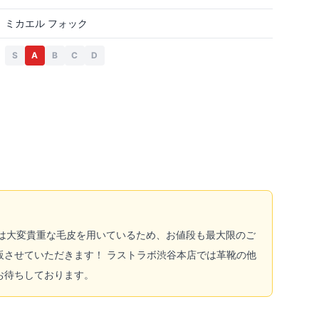
ミカエル フォック
S
A
B
C
D
らは大変貴重な毛皮を用いているため、お値段も最大限のご
販させていただきます！ ラストラボ渋谷本店では革靴の他
お待ちしております。