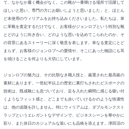
て、なかなか履く機会がなく。この靴が一番輝ける場所で活躍して
ほしいと思い、専門の方にお願いしようと思いました」と、ほとん
ど未使用のウィリアムをお持ち込みくださいました。私たちは、単
に革靴を査定するだけでなく、お客様がジョンロブという特別な靴
とどのように向き合い、どのような思いを込めてこられたのか、そ
の背景にあるストーリーに深く敬意を表します。単なる査定にとど
まらず、お客様のジョンロブへの愛情や、そこにあった物語にも耳
を傾けることを何よりも大切にしています。
ジョンロブの魅力は、その比類なき職人技と、厳選された最高級の
素材にあります。一世紀半以上の歴史に裏打ちされたビスポークの
技術は、既成靴にも息づいており、足を入れた瞬間に感じる吸い付
くようなフィット感と、どこまでも歩いていけるかのような快適性
は、他の追随を許しません。特にウィリアムは、ダブルモンクスト
ラップというエレガントなデザインで、ビジネスシーンを華やかに
彩り、また休日のカジュアルな装いにも品格を添えます。津田沼の