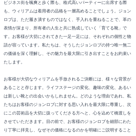
ビジネス街を颯爽と歩く際も、格式高いパーティーに出席する際
も、ウィリアムは着用者の品格を一層高めることでしょう。ジョン
ロブは、ただ履き潰すものではなく、手入れを重ねることで、革の
表情が深まり、所有者の人生と共に熟成していく「育てる靴」で
す。お客様が大切にされてきた一足一足には、それぞれの個性と物
語が宿っています。私たちは、そうしたジョンロブの持つ唯一無二
の価値を深く理解し、その魅力を最大限に引き出すことをお約束い
たします。
お客様が大切なウィリアムを手放されるご決断には、様々な背景が
あることと存じます。ライフステージの変化、趣味の変化、あるい
は新しい靴との出会いかもしれません。どのような理由であれ、私
たちはお客様のジョンロブに対する思い入れを最大限に尊重し、次
にこの芸術品を大切に扱ってくださる方へと、心を込めて橋渡しを
させていただきます。目の前で、お客様のジョンロブを細部にわた
り丁寧に拝見し、なぜその価格になるのかを明確にご説明すること