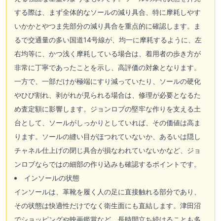
する際は、まず全体的なソールの減り具合、特に摩耗しやす
いかかとやつま先部分の減り具合を重点的に確認します。ま
るで交通量の多い国道14号線が、均一に摩耗するように、左
右均等に、かつ浅く摩耗している場合は、着用者の歩き方が
非常に丁寧であったことを示し、高評価の対象となります。
一方で、一部だけが極端にすり減っていたり、ソールの硬化
やひび割れ、剥がれが見られる場合は、修理が必要となるた
め査定額に影響します。ジョンロブの堅牢な作りを支える土
台として、ソールがしっかりとしていれば、その価値は高ま
ります。ソールの縫い目がほつれていないか、あるいは隠し
チャネル仕上げの閉じ具合が損なわれていないかなど、ジョ
ンロブならではの細部の作り込みも確認するポイントです。
インソールの状態
インソールは、革靴を履く人の足に直接触れる部分であり、
その状態は快適性だけでなく衛生面にも直結します。津田沼
でショッピングや映画鑑賞など、長時間立ち続けることも多