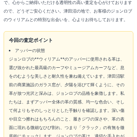
で、心からご納得いただける透明性の高い査定を心がけております
ので、どうぞご安心ください。津田沼の地で、お客様のジョンロブ
のウィリアムとの特別な出会いを、心よりお待ちしております。
今回の査定ポイント
アッパーの状態
ジョンロブの**ウィリアム**のアッパーに使用される革は、
選び抜かれた最高級のカーフやミュージアムカーフなど、息
をのむような美しさと耐久性を兼ね備えています。津田沼駅
前の商業施設のガラス窓が、夕陽を浴びて輝くように、その
革が放つ光沢と深みは、ジョンロブの品格を象徴します。私
たちは、まずアッパー全体の革の質感、均一な色合い、そし
て何よりもそのしっとりとした手触りを確認します。深い傷
や目立つ擦れはもちろんのこと、履きジワの深さや、革の表
面に現れる微細なひび割れ、つまり「クラック」の有無を徹
底的にチェックします。ジョンロブの革は、適切な手入れが