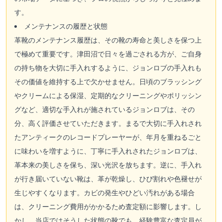
す。
メンテナンスの履歴と状態
革靴のメンテナンス履歴は、その靴の寿命と美しさを保つ上
で極めて重要です。津田沼で日々を過ごされる方が、ご自身
の持ち物を大切に手入れするように、ジョンロブの手入れも
その価値を維持する上で欠かせません。日頃のブラッシング
やクリームによる保湿、定期的なクリーニングやポリッシン
グなど、適切な手入れが施されているジョンロブは、その
分、高く評価させていただきます。まるで大切に手入れされ
たアンティークのレコードプレーヤーが、年月を重ねるごと
に味わいを増すように、丁寧に手入れされたジョンロブは、
革本来の美しさを保ち、深い光沢を放ちます。逆に、手入れ
が行き届いていない靴は、革が乾燥し、ひび割れや色褪せが
生じやすくなります。カビの発生やひどい汚れがある場合
は、クリーニング費用がかかるため査定額に影響します。し
かし、当店ではそうした状態の靴でも、経験豊富な査定員が