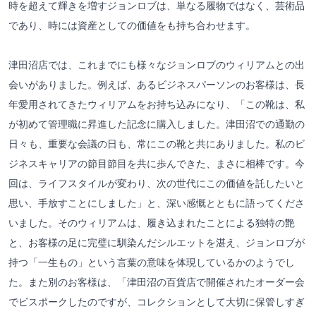
時を超えて輝きを増すジョンロブは、単なる履物ではなく、芸術品
であり、時には資産としての価値をも持ち合わせます。
津田沼店では、これまでにも様々なジョンロブのウィリアムとの出
会いがありました。例えば、あるビジネスパーソンのお客様は、長
年愛用されてきたウィリアムをお持ち込みになり、「この靴は、私
が初めて管理職に昇進した記念に購入しました。津田沼での通勤の
日々も、重要な会議の日も、常にこの靴と共にありました。私のビ
ジネスキャリアの節目節目を共に歩んできた、まさに相棒です。今
回は、ライフスタイルが変わり、次の世代にこの価値を託したいと
思い、手放すことにしました」と、深い感慨とともに語ってくださ
いました。そのウィリアムは、履き込まれたことによる独特の艶
と、お客様の足に完璧に馴染んだシルエットを湛え、ジョンロブが
持つ「一生もの」という言葉の意味を体現しているかのようでし
た。また別のお客様は、「津田沼の百貨店で開催されたオーダー会
でビスポークしたのですが、コレクションとして大切に保管しすぎ