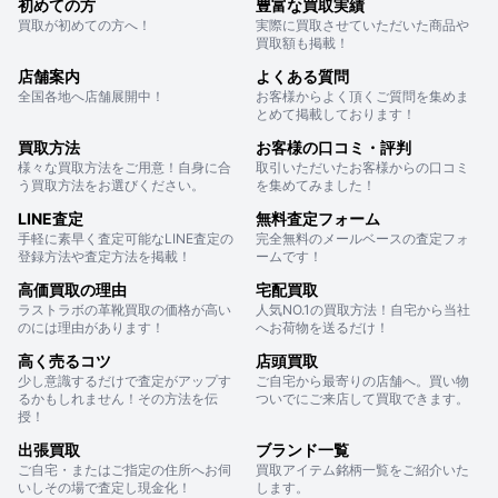
初めての方
豊富な買取実績
買取が初めての方へ！
実際に買取させていただいた商品や
買取額も掲載！
店舗案内
よくある質問
全国各地へ店舗展開中！
お客様からよく頂くご質問を集めま
とめて掲載しております！
買取方法
お客様の口コミ・評判
様々な買取方法をご用意！自身に合
取引いただいたお客様からの口コミ
う買取方法をお選びください。
を集めてみました！
LINE査定
無料査定フォーム
手軽に素早く査定可能なLINE査定の
完全無料のメールベースの査定フォ
登録方法や査定方法を掲載！
ームです！
高価買取の理由
宅配買取
ラストラボの革靴買取の価格が高い
人気NO.1の買取方法！自宅から当社
のには理由があります！
へお荷物を送るだけ！
高く売るコツ
店頭買取
少し意識するだけで査定がアップす
ご自宅から最寄りの店舗へ。買い物
るかもしれません！その方法を伝
ついでにご来店して買取できます。
授！
出張買取
ブランド一覧
ご自宅・またはご指定の住所へお伺
買取アイテム銘柄一覧をご紹介いた
いしその場で査定し現金化！
します。