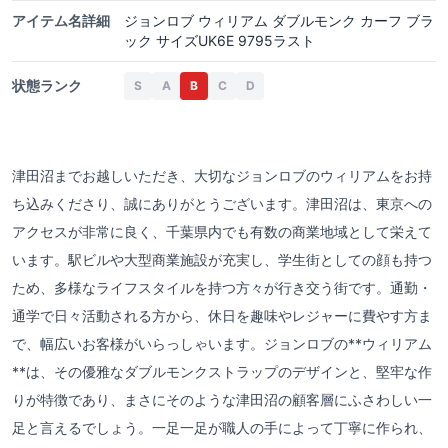
アイテム名詳細
ジョンロブ ウィリアム ダブルモンク カーフ ブラ
ック サイズUK6E 9795ラスト
状態ランク
S
A
B
C
D
津田沼までお越しいただき、大切なジョンロブのウィリアムをお持
ち込みくださり、誠にありがとうございます。津田沼は、東京への
アクセスが非常に良く、千葉県内でも有数の商業地域として栄えて
います。駅ビルや大型商業施設が充実し、学生街としての顔も持つ
ため、多様なライフスタイルを持つ方々が行き交う街です。通勤・
通学で日々活動される方から、休日を趣味やレジャーに費やす方ま
で、幅広いお客様がいらっしゃいます。ジョンロブの**ウィリアム
**は、その優雅なダブルモンクストラップのデザインと、堅牢な作
りが特徴であり、まさにそのような津田沼の顧客層にふさわしい一
足と言えるでしょう。一足一足が職人の手によって丁寧に作られ、