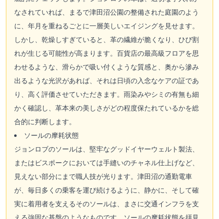
なされていれば、まるで津田沼公園の整備された庭園のよう
に、年月を重ねるごとに一層美しいエイジングを見せます。
しかし、乾燥しすぎていると、革の繊維が脆くなり、ひび割
れが生じる可能性が高まります。百貨店の最高級フロアを思
わせるような、滑らかで吸い付くような質感と、奥から滲み
出るような光沢があれば、それは日頃の入念なケアの証であ
り、高く評価させていただきます。雨染みやシミの有無も細
かく確認し、革本来の美しさがどの程度保たれているかを総
合的に判断します。
ソールの摩耗状態
ジョンロブのソールは、堅牢なグッドイヤーウェルト製法、
またはビスポークにおいては手縫いのチャネル仕上げなど、
見えない部分にまで職人技が光ります。津田沼の通勤電車
が、毎日多くの乗客を運び続けるように、静かに、そして確
実に着用者を支えるそのソールは、まさに交通インフラを支
える強固な基盤のようなものです。ソールの摩耗状態を拝見