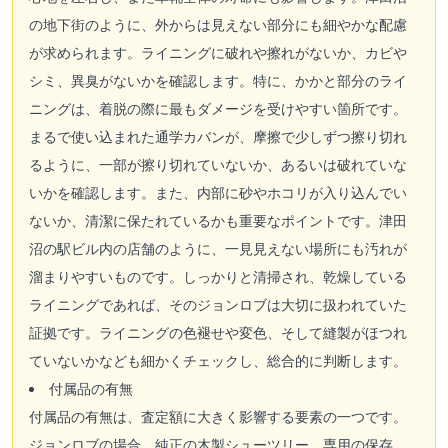
の地下街のように、外からは見えない部分にも細やかな配慮
が求められます。ライニングに破れや擦れがないか、カビや
シミ、異臭がないかを確認します。特に、かかと部分のライ
ニングは、着脱の際に最もダメージを受けやすい箇所です。
まるで使い込まれた通学カバンが、摩擦で少しずつ擦り切れ
るように、一部が擦り切れていないか、あるいは破れていな
いかを確認します。また、内部に砂やホコリが入り込んでい
ないか、清潔に保たれているかも重要なポイントです。津田
沼の駅ビル内の店舗のように、一見見えない場所にも汚れが
溜まりやすいものです。しっかりと清掃され、乾燥している
ライニングであれば、そのジョンロブは大切に扱われていた
証拠です。ライニングの色褪せや変色、そして縫製がほつれ
ていないかなども細かくチェックし、総合的に判断します。
付属品の有無
付属品の有無は、査定額に大きく影響する要素の一つです。
ジョンロブの場合、純正の木製シューツリー、専用の保存