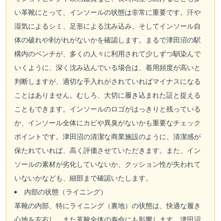
い革靴にとって、インソールの状態は非常に重要です。汗や
湿気によるシミ、足形による沈み込み、そしてインソール自
体の破れや剥がれがないかを確認します。まるで津田沼の駅
構内のベンチが、多くの人々に利用されて少しずつ馴染んで
いくように、深く沈み込んでいる場合は、着用頻度が高いと
判断しますが、適切な手入れがされていればマイナスになる
ことはありません。むしろ、大切に履き込まれた証と捉える
こともできます。インソールのロゴがはっきりと残っている
か、インソール全体にカビや異臭がないかも重要なチェック
ポイントです。津田沼の清潔な商業施設のように、清潔感が
保たれていれば、高く評価させていただきます。また、イン
ソールの素材が劣化していないか、クッション性が失われて
いないかなども、細部まで確認いたします。
内部の状態（ライニング）
革靴の内部、特にライニング（裏地）の状態は、快適な履き
心地を左右し、また革靴全体の寿命にも影響します。津田沼