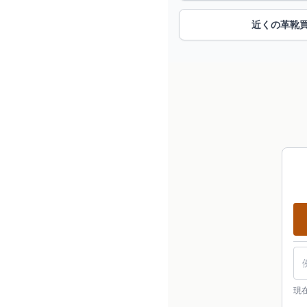
近くの革靴
現