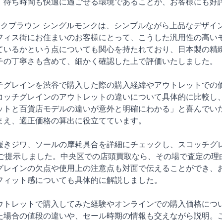
、待ち時間も快適に過ごせる環境であることが、お客様にも好
Nのダークブラウン シングルモンクは、シンプルながら上品なデ
フィス街にお住まいのお客様にとって、こうした汎用性の高い
ているかという点についても関心を持たれており、日本製の精
チの丁寧さも含めて、細かく確認した上で評価いたしました。
チグレインを渋谷で購入した際の購入経緯やアウトレットでの
コッチグレインのアウトレットの違いについて具体的に比較し
ットと百貨店モデルの違いが意外と明確にわかる」と喜んでい
まえ、適正価格の算出に役立てています。
履きジワ、ソールの摩耗具合を詳細にチェックし、スコッチグ
格をご提示しました。中央区での店頭買取なら、その場で査定の
グレインの欠点や使用上の注意点も対面で伝えることができ、
フィット感についても具体的に解説しました。
ウトレットで購入してみた経験やオンラインでの購入価格につ
た場合の値段の違いや、セール時期の情報も交えながら説明。