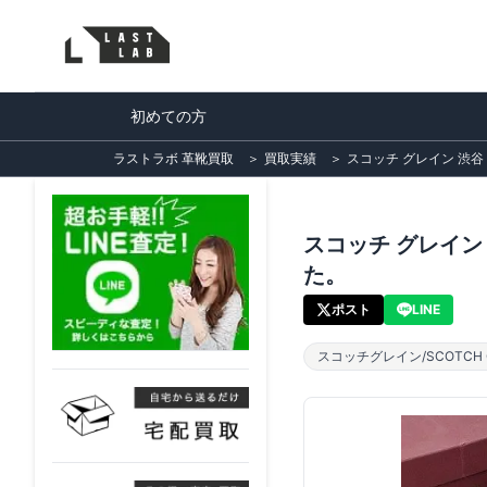
初めての方
ラストラボ 革靴買取
＞
買取実績
＞
スコッチ グレイン 渋谷
スコッチ グレイン 
た。
ポスト
LINE
スコッチグレイン/SCOTCH G