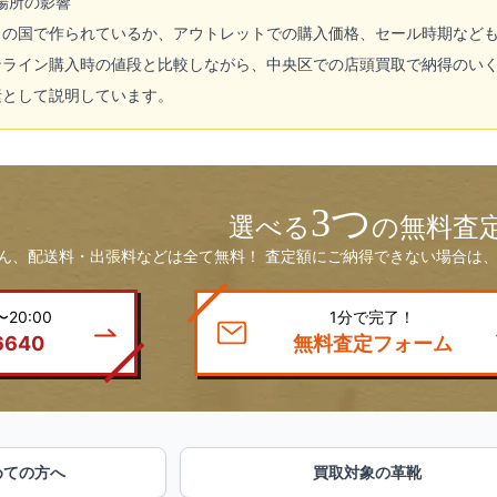
場所の影響
この国で作られているか、アウトレットでの購入価格、セール時期など
ンライン購入時の値段と比較しながら、中央区での店頭買取で納得のい
素として説明しています。
3つ
選べる
の無料査
ん、配送料・出張料などは全て無料！ 査定額にご納得できない場合は、
20:00
1分で完了！
6640
無料査定フォーム
めての方へ
買取対象の革靴