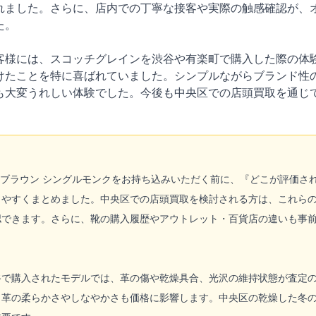
れました。さらに、店内での丁寧な接客や実際の触感確認が、
た。
客様には、スコッチグレインを渋谷や有楽町で購入した際の体
けたことを特に喜ばれていました。シンプルながらブランド性
も大変うれしい体験でした。今後も中央区での店頭買取を通じ
N ダークブラウン シングルモンクをお持ち込みいただく前に、『どこが評
りやすくまとめました。中央区での店頭買取を検討される方は、これら
認できます。さらに、靴の購入履歴やアウトレット・百貨店の違いも事
谷で購入されたモデルでは、革の傷や乾燥具合、光沢の維持状態が査定
。革の柔らかさやしなやかさも価格に影響します。中央区の乾燥した冬