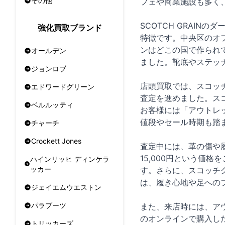
その他
フェや商業施設も多く
SCOTCH GRAI
強化買取ブランド
特徴です。中央区のオ
ンはどこの国で作られ
オールデン
ました。靴底やステッ
ジョンロブ
店頭買取では、スコッ
エドワードグリーン
査定を進めました。ス
ベルルッティ
お客様には「アウトレ
値段やセール時期も踏
チャーチ
Crockett Jones
査定中には、革の傷や
15,000円という価
ハインリッヒ ディンケラ
ッカー
す。さらに、スコッチ
は、履き心地や足への
ジェイエムウエストン
パラブーツ
また、来店時には、ア
のオンラインで購入し
トリッカーズ