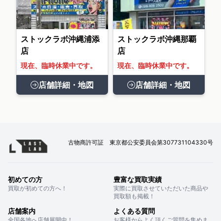
ストックラボ沖縄浦添
ストックラボ沖縄那覇
店
店
現在、臨時休業中です。
現在、臨時休業中です。
店舗詳細・地図
店舗詳細・地図
古物商許可証 東京都公安委員会第307731104330号
初めての方
豊富な買取実績
買取が初めての方へ！
実際に買取させていただいた商品や
買取額も掲載！
店舗案内
よくある質問
全国各地へ店舗展開中！
お客様からよく頂くご質問を集めま