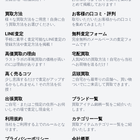
とめて掲載しております！
買取方法
お客様の口コミ・評判
様々な買取方法をご用意！自身に合
取引いただいたお客様からの口コミ
う買取方法をお選びください。
を集めてみました！
LINE査定
無料査定フォーム
手軽に素早く査定可能なLINE査定の
完全無料のメールベースの査定フォ
登録方法や査定方法を掲載！
ームです！
高価買取の理由
宅配買取
ラストラボの革靴買取の価格が高い
人気NO.1の買取方法！自宅から当社
のには理由があります！
へお荷物を送るだけ！
高く売るコツ
店頭買取
少し意識するだけで査定がアップす
ご自宅から最寄りの店舗へ。買い物
るかもしれません！その方法を伝
ついでにご来店して買取できます。
授！
出張買取
ブランド一覧
ご自宅・またはご指定の住所へお伺
買取アイテム銘柄一覧をご紹介いた
いしその場で査定し現金化！
します。
利用規約
カテゴリー一覧
当社をご利用する上でのルールとな
買取アイテムカテゴリー一覧をご紹
ります。
介いたします。
プライバシーポリシー
会社概要