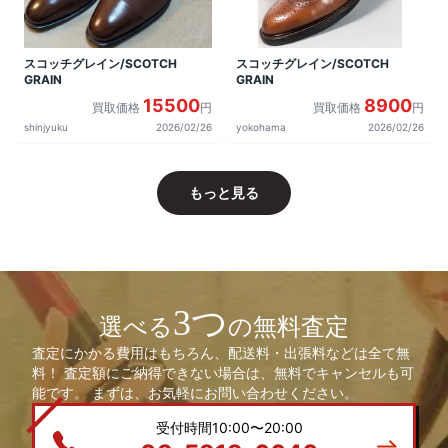
スコッチグレイン/SCOTCH
スコッチグレイン/SCOTCH
GRAIN
GRAIN
15500
8900
買取価格
円
買取価格
円
shinjyuku
2026/02/26
yokohama
2026/02/26
もっと見る
3つ
選べる
の無料査定
査定にかかる費用はもちろん、配送料・出張料などは全て無
料！ 査定額にご納得できない場合は、無料でキャンセルも可
能です。 まずは、お気軽にお問い合わせください。
受付時間10:00〜20:00