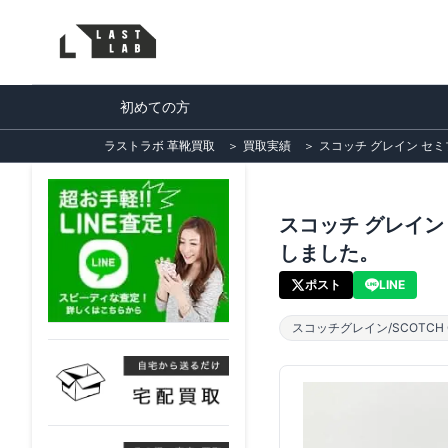
初めての方
ラストラボ 革靴買取
＞
買取実績
＞
スコッチ グレイン セミ
スコッチ グレイン 
しました。
ポスト
LINE
スコッチグレイン/SCOTCH G