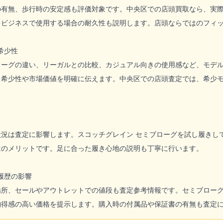
の有無、歩行時の安定感も評価対象です。中央区での店頭買取なら、実
をビジネスで使用する場合の耐久性も説明します。店頭ならではのフィ
希少性
ーグの違い、リーガルとの比較、カジュアル向きの使用感など、モデルご
、希少性や市場価値を明確に伝えます。中央区での店頭査定では、希少
状況は査定に影響します。スコッチグレイン セミブローグを試し履きし
はのメリットです。足に合った履き心地の説明も丁寧に行います。
履歴の影響
場所、セールやアウトレットでの値段も査定参考情報です。セミブロー
納得感の高い価格を提示します。購入時の付属品や保証書の有無も査定