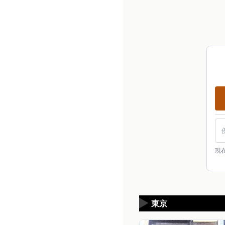
現
▶
東京