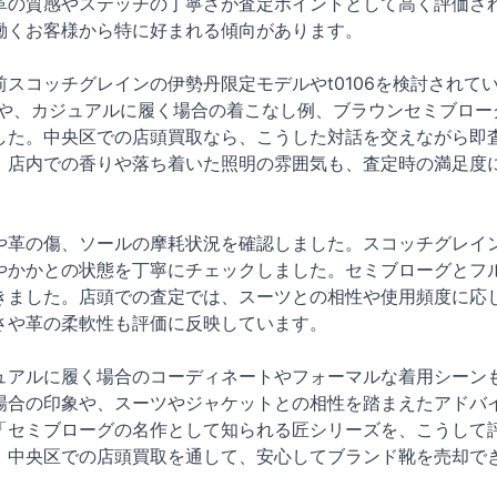
革の質感やステッチの丁寧さが査定ポイントとして高く評価さ
働くお客様から特に好まれる傾向があります。
前スコッチグレインの伊勢丹限定モデルやt0106を検討されて
いや、カジュアルに履く場合の着こなし例、ブラウンセミブロー
した。中央区での店頭買取なら、こうした対話を交えながら即
、店内での香りや落ち着いた照明の雰囲気も、査定時の満足度
や革の傷、ソールの摩耗状況を確認しました。スコッチグレイン
やかかとの状態を丁寧にチェックしました。セミブローグとフ
きました。店頭での査定では、スーツとの相性や使用頻度に応
さや革の柔軟性も評価に反映しています。
ュアルに履く場合のコーディネートやフォーマルな着用シーンも
場合の印象や、スーツやジャケットとの相性を踏まえたアドバ
「セミブローグの名作として知られる匠シリーズを、こうして
、中央区での店頭買取を通して、安心してブランド靴を売却で