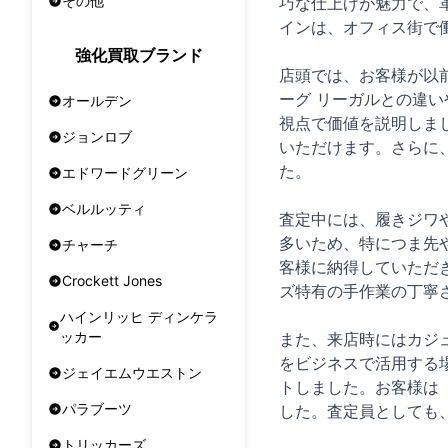
その他
巧な仕上げが魅力で、
インは、オフィス街で
強化買取ブランド
店頭では、お客様が以
ーグ リーガルとの違
オールデン
視点で価値を説明しま
ジョンロブ
いただけます。さらに
た。
エドワードグリーン
ベルルッティ
査定中には、履きジワ
多いため、特につま先
チャーチ
客様に納得していただ
Crockett Jones
ズ特有の手作業の丁寧
ハインリッヒ ディンケラ
ッカー
また、来店時にはカジ
をビジネスで活用する
ジェイエムウエストン
トしました。お客様は
パラブーツ
した。査定員としても
トリッカーズ