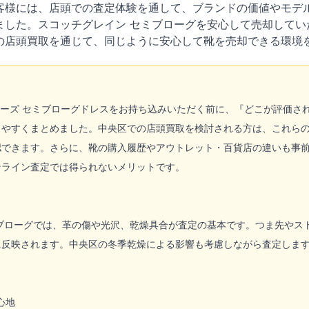
客様には、店頭での査定体験を通して、ブランドの価値やモデ
ました。スコッチグレイン セミブローグを安心して売却してい
の店頭買取を通じて、同じように安心して靴を売却できる環境
N 匠シリーズ セミブローグドレスをお持ち込みいただく前に、『どこが評
りやすくまとめました。中央区での店頭買取を検討される方は、これら
認できます。さらに、靴の購入履歴やアウトレット・百貨店の違いも事
ンライン査定では得られないメリットです。
ミブローグでは、革の傷や光沢、乾燥具合が査定の基本です。つま先やス
に反映されます。中央区の冬季乾燥による影響も考慮しながら査定しま
心地