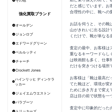
その他
だと感じています。お
合理性の中に、靴への
強化買取ブランド
お話を伺うと、その靴
オールデン
山がきれいに出る設計
ジョンロブ
くだけで、靴が単なる
エドワードグリーン
査定の最中、お客様は
ベルルッティ
重なるキーワードらしく
は映画館も多く、仕事
チャーチ
だけを突きつける場所
Crockett Jones
お客様は「靴は最高だ
ハインリッヒ ディンケラ
てた靴ほど、環境が変
ッカー
ために歩き方まで変え
ジェイエムウエストン
店は目の前で状態を一
パラブーツ
査定中に印象的だった
トリッカーズ