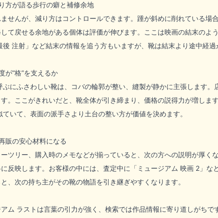
り方が語る歩行の癖と補修余地
れませんが、減り方はコントロールできます。踵が斜めに削れている場
修して戻せる余地がある個体は評価が伸びます。ここは映画の結末のよ
最後 注射」など結末の情報を追う方もいますが、靴は結末より途中経過
度が“格”を支えるか
と呼ぶにふさわしい靴は、コバの輪郭が整い、縫製が静かに主張します。
ます。ここがきれいだと、靴全体が引き締まり、価格の説得力が増しま
似ていて、表面の派手さより土台の整い方が価値を決めます。
再販の安心材料になる
ューツリー、購入時のメモなどが揃っていると、次の方への説明が厚く
に反映します。お客様の中には、査定中に「ミュージアム 映画 2」な
ると、次の持ち主がその靴の物語を引き継ぎやすくなります。
ジアム ラストは言葉の引力が強く、検索では作品情報に寄り道しがちで