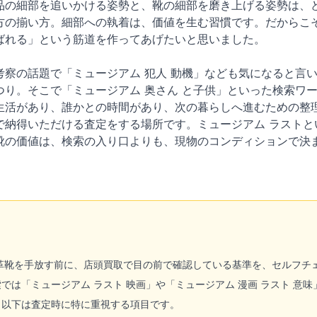
品の細部を追いかける姿勢と、靴の細部を磨き上げる姿勢は、
方の揃い方。細部への執着は、価値を生む習慣です。だからこ
ばれる」という筋道を作ってあげたいと思いました。
考察の話題で「ミュージアム 犯人 動機」なども気になると言
つり。そこで「ミュージアム 奥さん と子供」といった検索ワ
生活があり、誰かとの時間があり、次の暮らしへ進むための整
で納得いただける査定をする場所です。ミュージアム ラストと
靴の価値は、検索の入り口よりも、現物のコンディションで決
革靴を手放す前に、店頭買取で目の前で確認している基準を、セルフチ
では「ミュージアム ラスト 映画」や「ミュージアム 漫画 ラスト 意
。以下は査定時に特に重視する項目です。