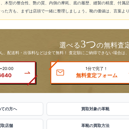
し、木型の整合性、艶の質、内側の摩耗、底の履歴、縫製の精度、付属
なった方も、まずは店頭で一緒に整理しましょう。靴の価値は、言葉よ
3つ
選べる
の無料査
ん、配送料・出張料などは全て無料！ 査定額にご納得できない場合は、
20:00
1分で完了！
6640
無料査定フォーム
めての方へ
買取対象の革靴
買取店舗
革靴の買取方法