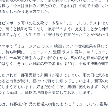
客様も「今日は昼休みに来たので、できれば目の前で手短にポ
愛着がしっかりある方でした。
はビスポーク寄りの注文靴で、木型を“ミュージアム ラスト”
で、磨くと陰影が深くなり、展示品のように見えることから仲
道具ではなく、人生の節目に寄り添う存在だったことが伝わっ
スマホで「ミュージアム ラスト 映画」という検索結果も見せ
、待ち時間に「ミュージアム 漫画 ラスト 意味」や「ミュー
帰りに一本観て帰る方も多い街ですから、靴の話と映画の話が
ではなく、そうした雑談の中で緊張がほどけ、手放す決断が前
ったけれど、部署異動で外回りが増えてしまい、雨の日に気を
わると出番が減り、棚の中で静かに眠ってしまいます。新宿の
てしまう方もいます。好きだからこそ、無理に抱え込まず、次
つずつ確認し、価格の理由を言葉にしてお返しします。
のは、お客様が作品の登場人物名のように「ミュージアム 霧島