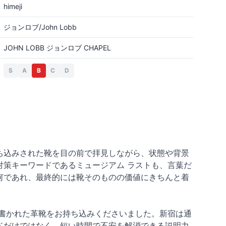
himeji
ジョンロブ/John Lobb
JOHN LOBB ジョンロブ CHAPEL
S
A
B
C
D
ち込みされた靴を目の前で拝見しながら、状態や背景
策キーワードであるミュージアム ラストも、言葉だ
何であれ、最終的には靴そのものの価値にきちんと着
書かれた革靴をお持ち込みくださいました。新宿は通
ドだけではなく、短い時間で不安を解消できる説明力