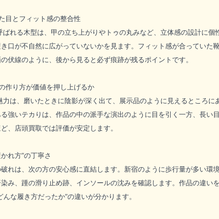
た目とフィット感の整合性
と呼ばれる木型は、甲の立ち上がりやトゥの丸みなど、立体感の設計に個
き口が不自然に広がっていないかを見ます。フィット感が合っていた靴は
画の伏線のように、後から見ると必ず痕跡が残るポイントです。
の作り方が価値を押し上げるか
の魅力は、磨いたときに陰影が深く出て、展示品のように見えるところに
ある強いテカりは、作品の中の派手な演出のように目を引く一方、長い
ほど、店頭買取では評価が安定します。
履かれ方”の丁寧さ
の破れは、次の方の安心感に直結します。新宿のように歩行量が多い環
染み、踵の滑り止め跡、インソールの沈みを確認します。作品の違いを
どんな履き方だったか”の違いが分かります。