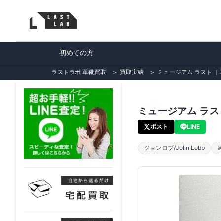
初めての方
ラストラボ 革靴買取
＞
買取実績
＞
ミュージアム ラスト ｜革
ミュージアム ラスト
ポスト
LINE
ジョンロブ/John Lobb