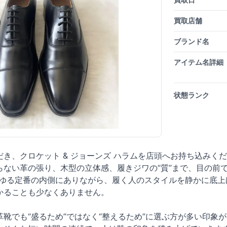
買取店舗
ブランド名
アイテム名詳細
状態ランク
き、クロケット & ジョーンズ ハラムを店頭へお持ち込みく
らない革の張り、木型の立体感、履きジワの“質”まで、目の前
、いわゆる定番の内側にありながら、履く人のスタイルを静かに
かることも少なくありません。
靴でも“盛るため”ではなく“整えるため”に選ぶ方が多い印象