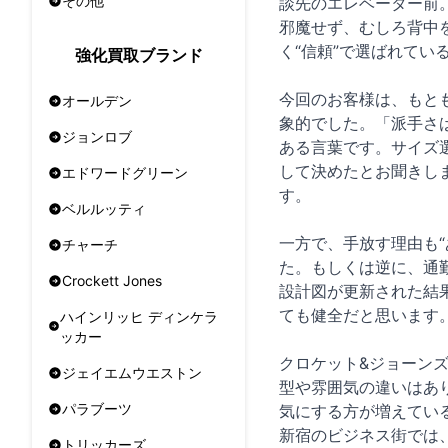
その他
談先のエレベーター前
邪魔せず、むしろ背中
く“信頼”で選ばれてい
強化買取ブランド
今回のお客様は、もとも
オールデン
象的でした。「派手さ
ジョンロブ
ある言葉です。サイズ
して決めたとお聞きし
エドワードグリーン
す。
ベルルッティ
一方で、手放す理由も
チャーチ
た。もしくは逆に、通
Crockett Jones
設計図が更新された結
ても健全だと思います
ハインリッヒ ディンケラ
ッカー
クロケット&ジョーン
ジェイエムウエストン
型や雰囲気の違いはあり
パラブーツ
気にする方が増えてい
新宿のビジネス街では
トリッカーズ