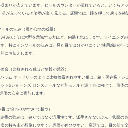
の収まりが支えています。ヒールカウンターが潰れていると、いくらアッ
で、芯が立っていると姿勢が良く見える。店頭では、踵を押して戻りを確
ンソールの沈み（履き心地の残量）
 348のように木型を意識する方ほど、内装も気にします。ライニング
す。特にインソールの沈みは、見た目では分かりにくい“使用感のゲー
体的にお伝えします。
報の整合（比較される靴ほど情報が武器）
 ハラム オードリーのように比較検索されやすい靴は、箱・保存袋・シ
ット&ジョーンズ ロンズデールなど別モデルと迷う方に向けて、個体の
、評価の安定に寄与します。
定番は“合わせやすさ”で勝つ）
 定番の強みは、尖りではなく汎用性です。派手さがないぶん、状態の
、次の持ち主が想像しやすく、評価が伸びやすい。店頭では、目の前で