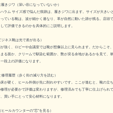
生む履きジワ（深い谷になっていないか）
 ハラム サイズ感で悩んだ痕跡は、履きジワに出ます。サイズが大きい
合っている靴は、波が細かく連なり、革が自然に動いた跡が残る。店頭
として評価できるのかを具体的にご説明します。
（ビジネス靴は光で差が出る）
が強く、ロビーや会議室では靴が想像以上に見られます。だからこそ、
集まる面か、クリームで馴染む範囲か、艶が戻る余地があるかを見て、
も一段上の評価になります。
耗と修理履歴（歩く街の減り方を読む）
の床が硬く、ヒール外側が先に削れやすいです。ここが進むと、靴の立
の修理が必要かで評価は変わりますが、修理済みでも丁寧に仕上げられ
は、買い手にとって安心材料になります。
（ヒールカウンターの“芯”を見る）