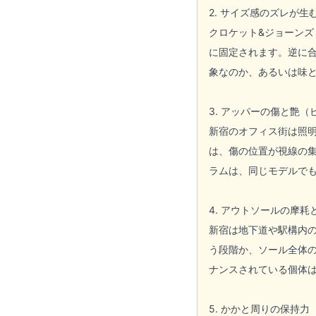
2. サイズ感のズレが
クロケット&ジョーンズ
に固定されます。逆に
象なのか、あるいは味
3. アッパーの傷と艶
新宿のオフィス街は照明
は、傷の位置が視線の
ラムは、同じモデルで
4. アウトソールの摩
新宿は地下道や駅構内
う段階か、ソール全体
ナンスされている個体
5. かかと周りの保持力