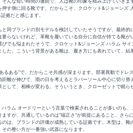
。そんな短い時間の連続で、人は靴の印象を積み上げていきます
を押す側に回る靴です。だからこそ、クロケット&ジョーンズ 
る証拠だと感じます。
と同ブランドの別モデルを検討していたそうですが、最終的にク
は要らないけれど、革靴を履いている自分に自信が持てる靴が
選びでも悩まれたそうで、クロケット&ジョーンズ ハラム サ
ました。こういう背景がある靴は、履き方にも表れていて、結
“あるある”で、だからこそ共感が深まります。部署異動でドレ
勤距離が伸びて、雨の日を考えるとラバーソール中心に切り替
果として、相棒が変わる。そういうとき、クローゼットで眠ら
。
ズ ハラム オードリーという言葉で検索されることが多いのも
ますが、共通しているのは“端正さ”が前提にあること。さらに
るのは、ブランドの評価が成熟している証拠です。木型は、靴
、その整い方が一番強い武器になります。