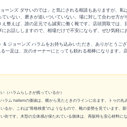
ジョーンズ ダサいのでは」と気にされる相談もありますが、私
っていない、磨きが追いついていない、場に対して合わせ方がち
さえ整えば、誰の足元でも誠実に働く靴です。店頭買取では、
寧にお話ししますので、相場だけで不安にならず、ぜひ気軽に
 & ジョーンズ ハラムをお持ち込みいただき、ありがとうご
くれる一足は、次のオーナーにとっても頼れる相棒になります。
の整い（ハラムらしさが残っているか）
 ハラム hallamの価値は、横から見たときのラインに出ます。トゥ
いるか。これは“骨格検査”のようなもので、靴の姿勢を見ています。
すい街です。木型の立体感が保たれている個体は、再販時も安心材料に