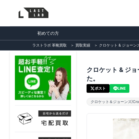
初めての方
ラストラボ 革靴買取
＞
買取実績
＞
クロケット & ジョーン
クロケット & ジ
た。
ポスト
LINE
クロケット＆ジョーンズ/Crock