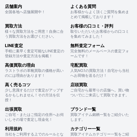
店舗案内
よくある質問
全国各地へ店舗展開中！
お客様からよく頂くご質問を集めま
とめて掲載しております！
買取方法
お客様の口コミ・評判
様々な買取方法をご用意！自身に合
取引いただいたお客様からの口コミ
う買取方法をお選びください。
を集めてみました！
LINE査定
無料査定フォーム
手軽に素早く査定可能なLINE査定の
完全無料のメールベースの査定フォ
登録方法や査定方法を掲載！
ームです！
高価買取の理由
宅配買取
ラストラボの革靴買取の価格が高い
人気NO.1の買取方法！自宅から当社
のには理由があります！
へお荷物を送るだけ！
高く売るコツ
店頭買取
少し意識するだけで査定がアップす
ご自宅から最寄りの店舗へ。買い物
るかもしれません！その方法を伝
ついでにご来店して買取できます。
授！
出張買取
ブランド一覧
ご自宅・またはご指定の住所へお伺
買取アイテム銘柄一覧をご紹介いた
いしその場で査定し現金化！
します。
利用規約
カテゴリー一覧
当社をご利用する上でのルールとな
買取アイテムカテゴリー一覧をご紹