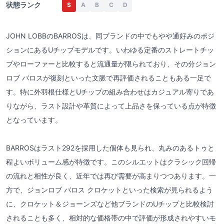
状態ランク
S
A
B
C
D
JOHN LOBBのBARROSは、同ブランドの中でもやや通好みのポジ
ションにあるUチップモデルです。いわゆる定番のストレートチッ
プやローファーと比較すると流通量が限られており、その分ジョン
ロブ バロスが復刻といった文脈で再評価されることもある一足で
す。特に外羽根仕様とUチップの組み合わせはカジュアル寄りであ
りながら、ラスト設計や革質によって上品さを保っている点が特徴
となっています。
BARROSはラスト292を採用した個体も見られ、丸みのあるトゥと
程よいボリューム感が特徴です。このシルエットはクラシック回帰
の流れと相性が良く、近年では再び需要が高まりつつあります。一
方で、ジョンロブ バロス クロケットといった検索が見られるよう
に、クロケット＆ジョーンズなど他ブランドのUチップと比較検討
されることも多く、相対的な価格帯の中で評価が形成されやすいモ