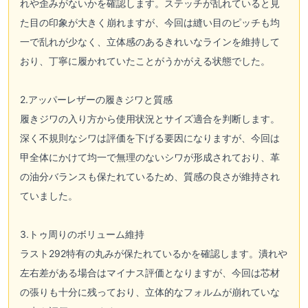
れや歪みがないかを確認します。ステッチが乱れていると見
た目の印象が大きく崩れますが、今回は縫い目のピッチも均
一で乱れが少なく、立体感のあるきれいなラインを維持して
おり、丁寧に履かれていたことがうかがえる状態でした。
2.アッパーレザーの履きジワと質感
履きジワの入り方から使用状況とサイズ適合を判断します。
深く不規則なシワは評価を下げる要因になりますが、今回は
甲全体にかけて均一で無理のないシワが形成されており、革
の油分バランスも保たれているため、質感の良さが維持され
ていました。
3.トゥ周りのボリューム維持
ラスト292特有の丸みが保たれているかを確認します。潰れや
左右差がある場合はマイナス評価となりますが、今回は芯材
の張りも十分に残っており、立体的なフォルムが崩れていな