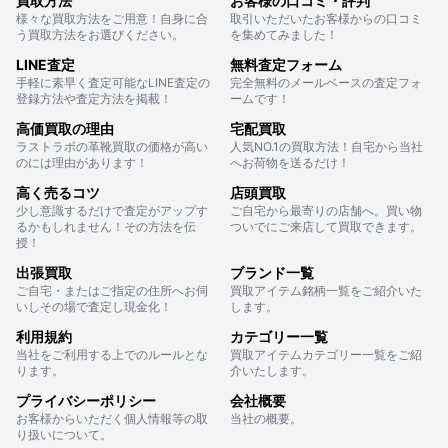
買取方法
お客様の口コミ・評判
様々な買取方法をご用意！自身に合
取引いただいたお客様からの口コミ
う買取方法をお選びください。
を集めてみました！
LINE査定
無料査定フォーム
手軽に素早く査定可能なLINE査定の
完全無料のメールベースの査定フォ
登録方法や査定方法を掲載！
ームです！
高価買取の理由
宅配買取
ラストラボの革靴買取の価格が高い
人気NO.1の買取方法！自宅から当社
のには理由があります！
へお荷物を送るだけ！
高く売るコツ
店頭買取
少し意識するだけで査定がアップす
ご自宅から最寄りの店舗へ。買い物
るかもしれません！その方法を伝
ついでにご来店して買取できます。
授！
出張買取
ブランド一覧
ご自宅・またはご指定の住所へお伺
買取アイテム銘柄一覧をご紹介いた
いしその場で査定し現金化！
します。
利用規約
カテゴリー一覧
当社をご利用する上でのルールとな
買取アイテムカテゴリー一覧をご紹
ります。
介いたします。
プライバシーポリシー
会社概要
お客様からいただく個人情報等の取
当社の概要。
り扱いについて。