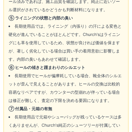
ール済みであれば、施工品質を確認します。純正に近いソー
ル選択がされているかどうかも判断材料になります。
⑤ ライニングの状態と内部の臭い
長期使用品では、ライニング（内張り）の汗による変色と
硬化が進んでいることがほとんどです。Church'sはライニン
グにも革を使用しているため、状態が良ければ価値を保ます
が、著しく劣化している場合は買い手の着用意欲に影響しま
す。内部の臭いもあわせて確認します。
⑥ ヒールの傾きと踵まわりのシルエット
長期使用でヒールが偏摩耗している場合、靴全体のシルエ
ットが歪んで見えることがあります。ヒールの交換は比較的
容易なリペアですが、カウンターの型崩れが伴っている場合
は修正が難しく、査定の下限を決める要因になります。
⑦ 付属品・元箱の有無
長期使用品で元箱やシューバッグが残っているケースは多
くありませんが、Church's純正のシューツリーが付属してい