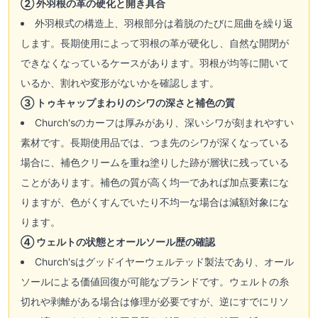
② 外羽根の革の硬化と開き具合
外羽根式の構造上、羽根部分は着脱のたびに屈曲を繰り返
します。長期使用によって羽根の革が硬化し、自然な開閉が
できなくなっているケースがあります。羽根が均等に開いて
いるか、割れや変形がないかを確認します。
③ トゥキャップまわりのシワの深さと補色の質
Church'sのカーフは厚みがあり、深いシワが刻まれやすい
素材です。長期使用品では、つま先のシワが深くなっている
場合に、補色クリームを重ね塗りした跡が層状に残っている
ことがあります。補色の質が高く均一であれば加点要素にな
りますが、色がくすんでいたり不均一な場合は減額対象にな
ります。
④ ウェルトの状態とオールソール歴の確認
Church'sはグッドイヤーウェルテッド製法であり、オール
ソールによる価値回復が可能なブランドです。ウェルトの糸
切れや剥離がある場合は修理が必要ですが、逆にすでにリソ