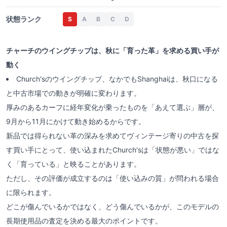
状態ランク
S
A
B
C
D
チャーチのウイングチップは、秋に「育った革」を求める買い手が
動く
Church'sのウイングチップ、なかでもShanghaiは、秋口になる
と中古市場での動きが明確に変わります。
厚みのあるカーフに経年変化が乗ったものを「あえて選ぶ」層が、
9月から11月にかけて動き始めるからです。
新品では得られない革の深みを求めてヴィンテージ寄りの中古を探
す買い手にとって、使い込まれたChurch'sは「状態が悪い」ではな
く「育っている」と映ることがあります。
ただし、その評価が成立するのは「使い込みの質」が問われる場合
に限られます。
どこが傷んでいるかではなく、どう傷んでいるかが、このモデルの
長期使用品の査定を決める最大のポイントです。