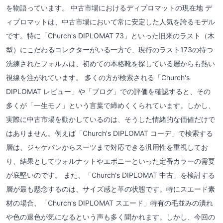
を物語っています。 中古市場におけるディプロマットの現在地 デ
ィプロマットは、中古市場において常に安定した人気を誇るモデル
です。特に「Church's DIPLOMAT 73」といった旧来のラスト（木
型）にこだわるコレクターがいる一方で、現行のラスト173の持つ
洗練されたフォルムは、初めての本格靴を探している層からも熱い
視線を注がれています。 多くの方が検索される「Church's
DIPLOMAT レビュー」や「ブログ」での評価を確認すると、その
多くが「一生モノ」という言葉で締めくくられています。しかし、
実際に中古市場を動かしているのは、そうした情緒的な価値だけで
はありません。例えば「Church's DIPLOMAT コーデ」で検索する
層は、ジャケパンからスーツまで対応できる汎用性を重視してお
り、結果としてウォルナットやエボニーといった定番カラーの需要
が底堅いのです。 また、「Church's DIPLOMAT 中古」を検討する
層が最も懸念するのは、サイズ感と革の状態です。特にスエード素
材の場合、「Church's DIPLOMAT スエード」特有の毛並みの潰れ
や色の退色が気になるという声も多く聞かれます。しかし、今回の