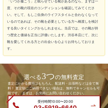
「いつか履こう」と眠らせている靴があるのなら、まずは一
度、その靴の現在のコンディションを確認してみてくださ
い。そして、もしご自身のライフスタイルと合わなくなって
いるのであれば、その靴を必要としている方へ橋渡しを検討
する良いタイミングかもしれません。当店では、その靴が持
つ歴史と価値を正当に評価いたします。渋谷本店にて、次に
靴を愛してくれる方との出会いを心よりお待ちしておりま
す。
3つ
選べる
の無料査定
査定にかかる費用はもちろん、配送料・出張料などは全て無
料！ 査定額にご納得できない場合は、無料でキャンセルも可
能です。 まずは、お気軽にお問い合わせください。
受付時間10:00〜20:00
03-5919-6640