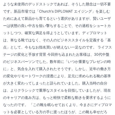
ような未使用のデッドストックであれば、そうした懸念は一切不要
です。新品市場では「Church's DIPLOMAT エイジング」を楽しむ
ためにあえて新品から育てるという選択がありますが、賢いユーザ
ーは状態の良い中古を狙い撃ちすることで、その過程をショートカ
ットしつつ、確実な満足を得ようとしています。ディプロマット
は、単なる靴ではなく、その人のビジネススタイルを定義する「基
点」として、今もなお指名買いが絶えない一足なのです。 ライフス
テージの変化と手放す背景 今回持ち込まれたお客様は、30代中盤
のビジネスパーソンでした。数年前に「いつか重要なプレゼンの時
に」と、気合を入れて購入されたそうです。しかし、近年の働き方
の変化やリモートワークの浸透により、足元に求められる靴の基準
が大きく変わってしまったと語られていました。購入当時の自分
は、よりクラシックで重厚なスタイルを目指していましたが、現在
のキャリアの進み方は、もっと軽快で柔軟な動きを要求するように
なったのです。 「この靴を眠らせておくより、今まさにディプロマ
ットを必要としている方の手に渡ったほうが、この靴も幸せだろ