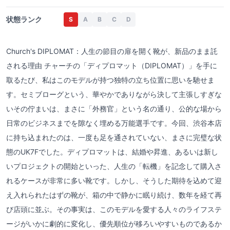
状態ランク
S
A
B
C
D
Church's DIPLOMAT：人生の節目の扉を開く靴が、新品のまま託
される理由 チャーチの「ディプロマット（DIPLOMAT）」を手に
取るたび、私はこのモデルが持つ独特の立ち位置に思いを馳せま
す。セミブローグという、華やかでありながら決して主張しすぎな
いその佇まいは、まさに「外務官」という名の通り、公的な場から
日常のビジネスまでを隙なく埋める万能選手です。今回、渋谷本店
に持ち込まれたのは、一度も足を通されていない、まさに完璧な状
態のUK7Fでした。ディプロマットは、結婚や昇進、あるいは新し
いプロジェクトの開始といった、人生の「転機」を記念して購入さ
れるケースが非常に多い靴です。しかし、そうした期待を込めて迎
え入れられたはずの靴が、箱の中で静かに眠り続け、数年を経て再
び店頭に並ぶ。その事実は、このモデルを愛する人々のライフステ
ージがいかに劇的に変化し、優先順位が移ろいやすいものであるか