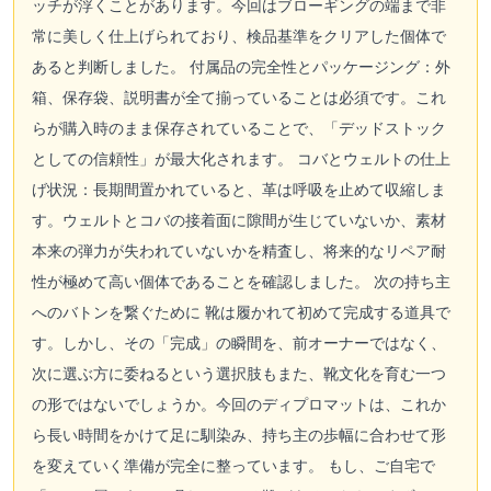
ッチが浮くことがあります。今回はブローギングの端まで非
常に美しく仕上げられており、検品基準をクリアした個体で
あると判断しました。 付属品の完全性とパッケージング：外
箱、保存袋、説明書が全て揃っていることは必須です。これ
らが購入時のまま保存されていることで、「デッドストック
としての信頼性」が最大化されます。 コバとウェルトの仕上
げ状況：長期間置かれていると、革は呼吸を止めて収縮しま
す。ウェルトとコバの接着面に隙間が生じていないか、素材
本来の弾力が失われていないかを精査し、将来的なリペア耐
性が極めて高い個体であることを確認しました。 次の持ち主
へのバトンを繋ぐために 靴は履かれて初めて完成する道具で
す。しかし、その「完成」の瞬間を、前オーナーではなく、
次に選ぶ方に委ねるという選択肢もまた、靴文化を育む一つ
の形ではないでしょうか。今回のディプロマットは、これか
ら長い時間をかけて足に馴染み、持ち主の歩幅に合わせて形
を変えていく準備が完全に整っています。 もし、ご自宅で