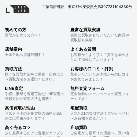
古物商許可証 東京都公安委員会第307731104330号
初めての方
豊富な買取実績
買取が初めての方へ！
実際に買取させていただいた商品や
買取額も掲載！
店舗案内
よくある質問
全国各地へ店舗展開中！
お客様からよく頂くご質問を集めま
とめて掲載しております！
買取方法
お客様の口コミ・評判
様々な買取方法をご用意！自身に合
取引いただいたお客様からの口コミ
う買取方法をお選びください。
を集めてみました！
LINE査定
無料査定フォーム
手軽に素早く査定可能なLINE査定の
完全無料のメールベースの査定フォ
登録方法や査定方法を掲載！
ームです！
高価買取の理由
宅配買取
ラストラボの革靴買取の価格が高い
人気NO.1の買取方法！自宅から当社
のには理由があります！
へお荷物を送るだけ！
高く売るコツ
店頭買取
少し意識するだけで査定がアップす
ご自宅から最寄りの店舗へ。買い物