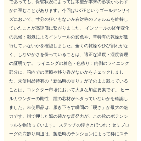
であっても、保管状況によっては木型が本来の形状からわず
かに歪むことがあります。今回はUK7Fというゴールデンサイ
ズにおいて、寸分の狂いもない左右対称のフォルムを維持し
ていたことが高評価に繋がりました。 インソールの経年変化
の兆候：湿気によるインソールの変色や、革特有の乾燥が進
行していないかを確認しました。全くの乾燥やひび割れがな
く、しなやかさを保っていることは、適正な温度・湿度管理
の証明です。 ライニングの着色・色移り：内側のライニング
部分に、箱内での摩擦や移り香がないかをチェックしまし
た。未使用品特有の「新品時の香り」がそのまま残っている
ことは、コレクター市場において大きな加点要素です。 ヒー
ルカウンターの剛性：踵の芯材がヘタっていないかを確認し
ました。未使用品は、履き下ろす瞬間の「硬さ」が最大の魅
力です。指で押した際の確かな反発力が、この靴のポテンシ
ャルを物語っています。 ステッチの浮きとほつれ：セミブロ
ーグの穴飾り周辺は、製造時のテンションによって稀にステ