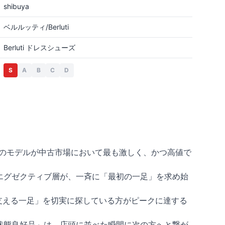
shibuya
ベルルッティ/Berluti
Berluti ドレスシューズ
S
A
B
C
D
構造のモデルが中古市場において最も激しく、かつ高値で
エグゼクティブ層が、一斉に「最初の一足」を求め始
支える一足」を切実に探している方がピークに達する
状態良好品」は、店頭に並べた瞬間に次の方へと繋が