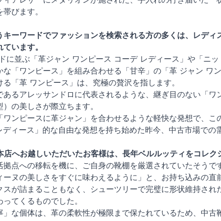
を帯びます。
キーワードでファッションを検索される方の多くは、レディスの「
れています。
ドに並ぶ「革ジャン ワンピース コーデ レディース」や「ニ
かな「ワンピース」を組み合わせる「甘辛」の「革 ジャン ワ
ける「革 ワンピース」は、究極の贅沢を指します。
であるアレッサンドロに代表されるような、継ぎ目のない「ワ
型）の美しさが際立ちます。
「ワンピースに革ジャン」を合わせるような軽快な発想で、この
 レディース」的な自由な発想を持ち始めた昨今、中古市場での
谷本店へお越しいただいたお客様は、長年ベルルッティをコレク
活拠点への移転を機に、ご自身の靴棚を厳選されていたそうで
ィーヌの美しさをすぐに味わえるように」と、お持ち込みの直
クスが詰まることもなく、シューツリーで完璧に形状維持され
わってくるものでした。
寧」な個体は、革の柔軟性が極限まで保たれているため、中古