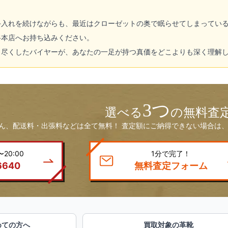
手入れを続けながらも、最近はクローゼットの奥で眠らせてしまってい
谷本店へお持ち込みください。
り尽くしたバイヤーが、あなたの一足が持つ真価をどこよりも深く理解
3つ
選べる
の無料査
ん、配送料・出張料などは全て無料！ 査定額にご納得できない場合は、
20:00
1分で完了！
6640
無料査定フォーム
めての方へ
買取対象の革靴