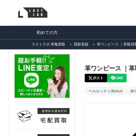
初めての方
ラストラボ 革靴買取
＞
買取実績
＞
革ワンピース ｜革靴買取
革ワンピース ｜革靴
ポスト
LINE
ベルルッティ/Berluti
紳