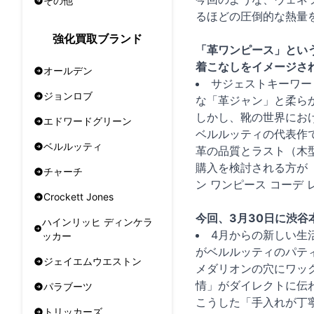
その他
るほどの圧倒的な熱量
強化買取ブランド
「革ワンピース」という
着こなしをイメージさ
オールデン
サジェストキーワー
ジョンロブ
な「革ジャン」と柔ら
しかし、靴の世界にお
エドワードグリーン
ベルルッティの代表作
ベルルッティ
革の品質とラスト（木
購入を検討される方が
チャーチ
ン ワンピース コーデ
Crockett Jones
今回、3月30日に渋
ハインリッヒ ディンケラ
4月からの新しい生
ッカー
がベルルッティのパテ
ジェイエムウエストン
メダリオンの穴にワッ
情」がダイレクトに伝
パラブーツ
こうした「手入れが丁
トリッカーズ