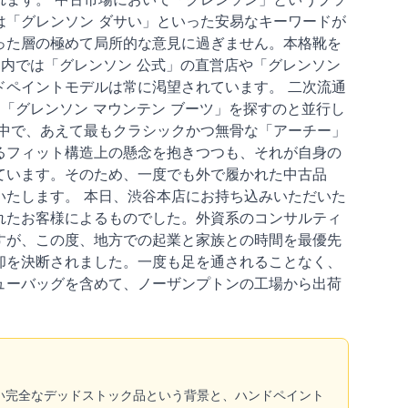
「グレンソン ダサい」といった安易なキーワードが
った層の極めて局所的な意見に過ぎません。本格靴を
国内では「グレンソン 公式」の直営店や「グレンソン
ペイントモデルは常に渇望されています。 二次流通
「グレンソン マウンテン ブーツ」を探すのと並行し
中で、あえて最もクラシックかつ無骨な「アーチー」
るフィット構造上の懸念を抱きつつも、それが自身の
ています。そのため、一度でも外で履かれた中古品
たします。 本日、渋谷本店にお持ち込みいただいた
れたお客様によるものでした。外資系のコンサルティ
すが、この度、地方での起業と家族との時間を最優先
却を決断されました。一度も足を通されることなく、
ューバッグを含めて、ノーザンプトンの工場から出荷
。
い完全なデッドストック品という背景と、ハンドペイント