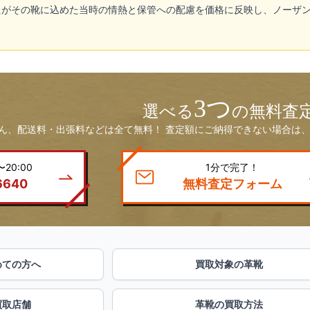
たがその靴に込めた当時の情熱と保管への配慮を価格に反映し、ノーザ
3つ
選べる
の無料査
ん、配送料・出張料などは全て無料！ 査定額にご納得できない場合は、
20:00
1分で完了！
6640
無料査定フォーム
めての方へ
買取対象の革靴
買取店舗
革靴の買取方法