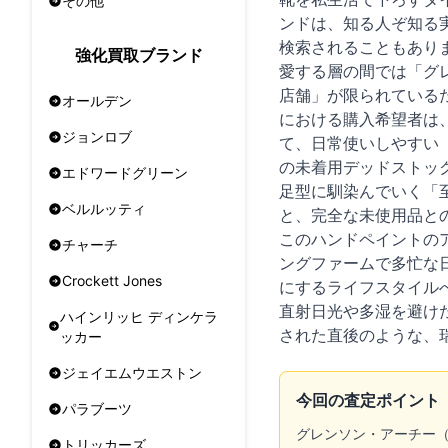
その他
ンドは、知る人ぞ知る
検索されることもあり
強化買取ブランド
愛する層の間では「グ
店舗」が限られている
オールデン
における購入希望者は、
ジョンロブ
て、日常使いしやすい
の未着用デッドストッ
エドワードグリーン
足型に馴染んでいく「
ベルルッティ
と、完全な未使用品と
このハンドペイントの
チャーチ
ングファームで多忙な
Crockett Jones
にするライフスタイル
直射日光や多湿を避け
ハインリッヒ ディンケラ
された直後のような、
ッカー
ジェイエムウエストン
今回の査定ポイント
パラブーツ
グレンソン・アーチー
トリッカーズ