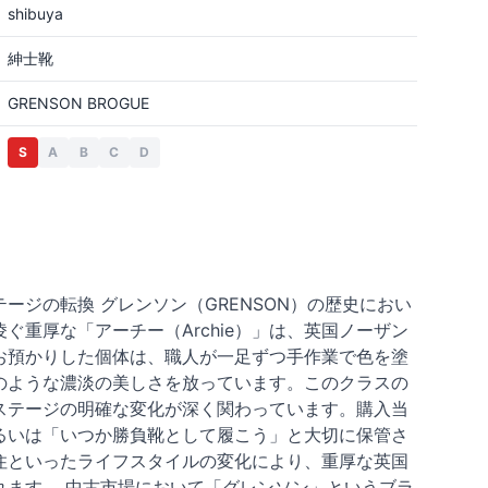
shibuya
紳士靴
GRENSON BROGUE
S
A
B
C
D
ジの転換 グレンソン（GRENSON）の歴史におい
重厚な「アーチー（Archie）」は、英国ノーザン
お預かりした個体は、職人が一足ずつ手作業で色を塗
のような濃淡の美しさを放っています。このクラスの
ステージの明確な変化が深く関わっています。購入当
るいは「いつか勝負靴として履こう」と大切に保管さ
住といったライフスタイルの変化により、重厚な英国
ます。 中古市場において「グレンソン」というブラ