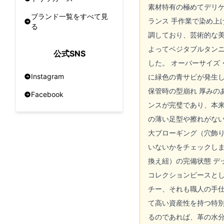
素材特有の極めてデリケ
ブランド一覧をすべて見
ランス 手作業で染め
る
調しており、芸術的な美
よってベジタブルタン
公式SNS
した。 オーバーサイズ
Instagram
に緑色の青サビが発生
保管時の型崩れ 厚み
Facebook
ンスが完璧であり、本来
の薄い足型や擦れがな
大ブローギング（穴飾
いないかをチェックし
換え紐）の完備状態 
コレクションピースとし
チー、それも職人の手
て高い資産性を持つ特
るのであれば、革の水