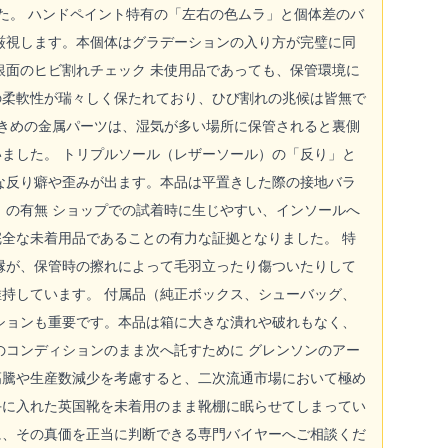
た。 ハンドペイント特有の「左右の色ムラ」と個体差のバ
厳視します。本個体はグラデーションの入り方が完璧に同
銀面のヒビ割れチェック 未使用品であっても、保管環境に
の柔軟性が瑞々しく保たれており、ひび割れの兆候は皆無で
大きめの金属パーツは、湿気が多い場所に保管されると裏側
ました。 トリプルソール（レザーソール）の「反り」と
な反り癖や歪みが出ます。本品は平置きした際の接地バラ
」の有無 ショップでの試着時に生じやすい、インソールへ
全な未着用品であることの有力な証拠となりました。 特
縁が、保管時の擦れによって毛羽立ったり傷ついたりして
持しています。 付属品（純正ボックス、シューバッグ、
ションも重要です。本品は箱に大きな潰れや破れもなく、
のコンディションのまま次へ託すために グレンソンのアー
高騰や生産数減少を考慮すると、二次流通市場において極め
手に入れた英国靴を未着用のまま靴棚に眠らせてしまってい
に、その真価を正当に判断できる専門バイヤーへご相談くだ