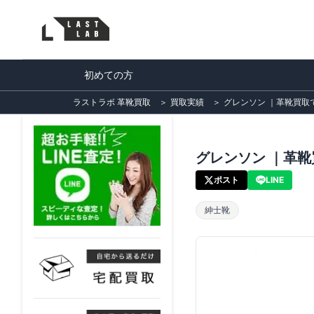
初めての方
ラストラボ 革靴買取
＞
買取実績
＞
グレンソン ｜革靴買取で紳
グレンソン ｜革靴買
ポスト
LINE
紳士靴