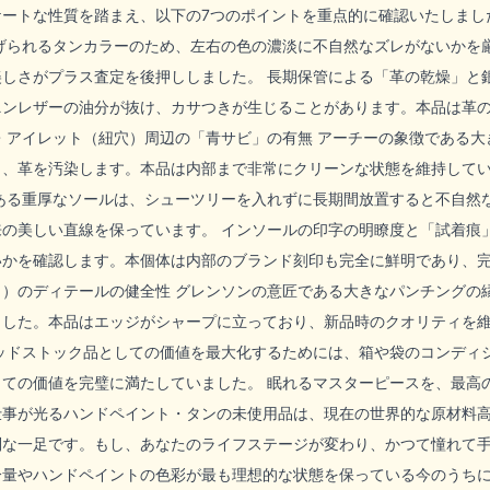
ートな性質を踏まえ、以下の7つのポイントを重点的に確認いたしまし
上げられるタンカラーのため、左右の色の濃淡に不自然なズレがないかを
しさがプラス査定を後押ししました。 長期保管による「革の乾燥」と
ニンレザーの油分が抜け、カサつきが生じることがあります。本品は革
・アイレット（紐穴）周辺の「青サビ」の有無 アーチーの象徴である
し、革を汚染します。本品は内部まで非常にクリーンな状態を維持してい
のある重厚なソールは、シューツリーを入れずに長期間放置すると不自然
の美しい直線を保っています。 インソールの印字の明瞭度と「試着痕
いかを確認します。本個体は内部のブランド刻印も完全に鮮明であり、完
り）のディテールの健全性 グレンソンの意匠である大きなパンチングの
ました。本品はエッジがシャープに立っており、新品時のクオリティを維
デッドストック品としての価値を最大化するためには、箱や袋のコンディ
ての価値を完璧に満たしていました。 眠れるマスターピースを、最高
仕事が光るハンドペイント・タンの未使用品は、現在の世界的な原材料
別な一足です。もし、あなたのライフステージが変わり、かつて憧れて
分量やハンドペイントの色彩が最も理想的な状態を保っている今のうち