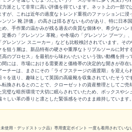
実力派として非常に高い評価を得ています。ネット上の一部では
ますが、これは近年の過度なトレンド重視のファッションに浸
レンソン 靴 評価」の高さは揺るぎないものがあり、特に日本
ため、手作業の温かみが残る過去の良質な個体や、希少なハンド
定番の「グレンソン 革靴」や冬場の「グレンソン ブーツ」、
「グレンソン スニーカー」なども比較検討されています。その
クを狙う層は、新品特有の硬さや重厚なトリプルソールに対す
至高のプロセス」を最初から味わいたいという強い動機を持っ
の間には、市場における需要差と価格帯の決定的な開きが存在い
アーチーは、まさにその「ライフステージの過渡期」を迎えら
日々を送り、趣味として英国の高級靴を収集されていたそうで
へ転換されるとのことで、クローゼットの資産整理としてご売
た完璧な暗所環境で大切に眠らされていたため、ボックスやシ
瑞々しい革の香りと凛とした緊張感をそのまま維持しています
（未使用・デッドストック品）専用査定ポイント 一度も着用されていな