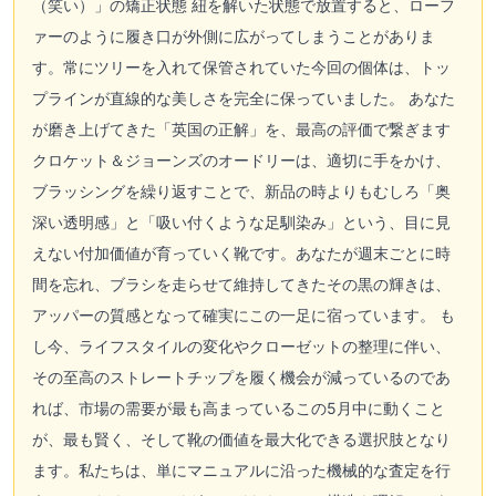
（笑い）」の矯正状態 紐を解いた状態で放置すると、ローフ
ァーのように履き口が外側に広がってしまうことがありま
す。常にツリーを入れて保管されていた今回の個体は、トッ
プラインが直線的な美しさを完全に保っていました。 あなた
が磨き上げてきた「英国の正解」を、最高の評価で繋ぎます
クロケット＆ジョーンズのオードリーは、適切に手をかけ、
ブラッシングを繰り返すことで、新品の時よりもむしろ「奥
深い透明感」と「吸い付くような足馴染み」という、目に見
えない付加価値が育っていく靴です。あなたが週末ごとに時
間を忘れ、ブラシを走らせて維持してきたその黒の輝きは、
アッパーの質感となって確実にこの一足に宿っています。 も
し今、ライフスタイルの変化やクローゼットの整理に伴い、
その至高のストレートチップを履く機会が減っているのであ
れば、市場の需要が最も高まっているこの5月中に動くこと
が、最も賢く、そして靴の価値を最大化できる選択肢となり
ます。私たちは、単にマニュアルに沿った機械的な査定を行