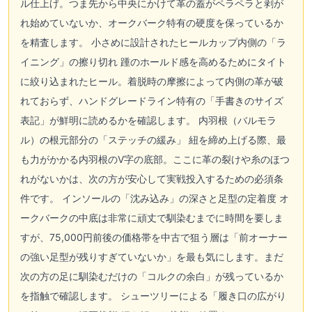
ル仕上げ。つま先から中央にかけて革の蓋がペラペラと剥が
れ始めていないか、オークバーク特有の硬度を保っているか
を精査します。 小さめに設計されたヒールカップ内側の「ラ
イニング」の擦り切れ 踵のホールド感を高めるためにタイト
に絞り込まれたヒール。着脱時の摩擦によって内側の革が破
れておらず、ハンドグレードライン特有の「手書きのサイズ
表記」が鮮明に読めるかを確認します。 内羽根（バルモラ
ル）の根元部分の「ステッチの緩み」 紐を締め上げる際、最
も力がかかる内羽根のV字の底部。ここに革の裂けや糸のほつ
れがないかは、次の方が安心して実戦投入するための必須条
件です。 インソールの「沈み込み」の深さと足型の定着度 オ
ークバークの中底は非常に頑丈で馴染むまでに時間を要しま
すが、75,000円前後の価格帯を中古で狙う層は「前オーナー
の強い足型が残りすぎていないか」を最も気にします。まだ
次の方の足に馴染むだけの「コルクの余白」が残っているか
を指触で確認します。 シューツリーによる「履き口の広がり