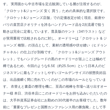
す。 実用面から中古市場を定点観測している層が注視するのが、
「クロケット&ジョーンズ 安く 買う」ための具体的な選択肢です。
「クロケット&ジョーンズ店舗」での定価改定が続く現在、銀座や
パリの直営店クオリティを誇るハンドグレード品を2次流通で狙う
動きは完全に定着しています。普及版のケント（341ラスト）など
が実用重視で比較されるのに対し、オードリーは「クロケット & ジ
ョーンズ 種類」の頂点として、素材の透明感や伏せ縫い（ヒドゥン
チャネル）の仕上げが別格です。「クロケット&ジョーンズ アウト
レット」でもハンドグレードの黒のオードリーが並ぶことは極めて
稀であるため、今回のような6.5E（約25.5cm）という日本人のビ
ジネスマンに最もフィットしやすいゴールデンサイズの状態良好品
は、出品後瞬く間に売れていくのがこの市場のルールとなっていま
す。 衣替えと書斎の整理を機に、至高の相棒を市場へ送り出すオー
ナー様 本日、渋谷本店にこのオードリーをお持ち込みいただいたの
は、大手外資系証券会社にお勤めの30代後半のお客様でした。数年
前に「重要なプレゼンと国際カンファレンス用の勝負靴」として手