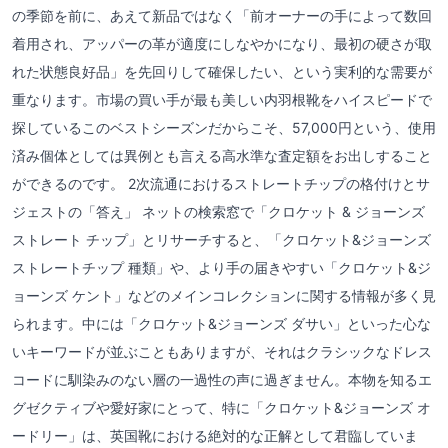
の季節を前に、あえて新品ではなく「前オーナーの手によって数回
着用され、アッパーの革が適度にしなやかになり、最初の硬さが取
れた状態良好品」を先回りして確保したい、という実利的な需要が
重なります。市場の買い手が最も美しい内羽根靴をハイスピードで
探しているこのベストシーズンだからこそ、57,000円という、使用
済み個体としては異例とも言える高水準な査定額をお出しすること
ができるのです。 2次流通におけるストレートチップの格付けとサ
ジェストの「答え」 ネットの検索窓で「クロケット & ジョーンズ
ストレート チップ」とリサーチすると、「クロケット&ジョーンズ
ストレートチップ 種類」や、より手の届きやすい「クロケット&ジ
ョーンズ ケント」などのメインコレクションに関する情報が多く見
られます。中には「クロケット&ジョーンズ ダサい」といった心な
いキーワードが並ぶこともありますが、それはクラシックなドレス
コードに馴染みのない層の一過性の声に過ぎません。本物を知るエ
グゼクティブや愛好家にとって、特に「クロケット&ジョーンズ オ
ードリー」は、英国靴における絶対的な正解として君臨していま