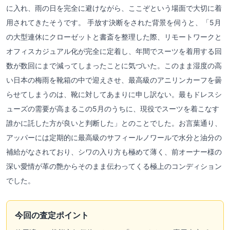
に入れ、雨の日を完全に避けながら、ここぞという場面で大切に着
用されてきたそうです。 手放す決断をされた背景を伺うと、「5月
の大型連休にクローゼットと書斎を整理した際、リモートワークと
オフィスカジュアル化が完全に定着し、年間でスーツを着用する回
数が数回にまで減ってしまったことに気づいた。このまま湿度の高
い日本の梅雨を靴箱の中で迎えさせ、最高級のアニリンカーフを曇
らせてしまうのは、靴に対してあまりに申し訳ない。最もドレスシ
ューズの需要が高まるこの5月のうちに、現役でスーツを着こなす
誰かに託した方が良いと判断した」とのことでした。お言葉通り、
アッパーには定期的に最高級のサフィールノワールで水分と油分の
補給がなされており、シワの入り方も極めて薄く、前オーナー様の
深い愛情が革の艶からそのまま伝わってくる極上のコンディション
でした。
今回の査定ポイント