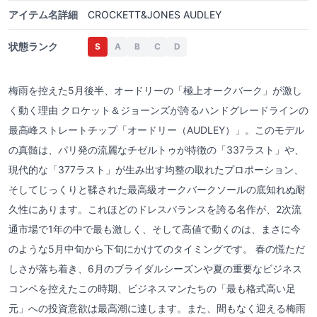
アイテム名詳細
CROCKETT&JONES AUDLEY
状態ランク
S
A
B
C
D
梅雨を控えた5月後半、オードリーの「極上オークバーク」が激し
く動く理由 クロケット＆ジョーンズが誇るハンドグレードラインの
最高峰ストレートチップ「オードリー（AUDLEY）」。このモデル
の真髄は、パリ発の流麗なチゼルトゥが特徴の「337ラスト」や、
現代的な「377ラスト」が生み出す均整の取れたプロポーション、
そしてじっくりと鞣された最高級オークバークソールの底知れぬ耐
久性にあります。これほどのドレスバランスを誇る名作が、2次流
通市場で1年の中で最も激しく、そして高値で動くのは、まさに今
のような5月中旬から下旬にかけてのタイミングです。 春の慌ただ
しさが落ち着き、6月のブライダルシーズンや夏の重要なビジネス
コンペを控えたこの時期、ビジネスマンたちの「最も格式高い足
元」への投資意欲は最高潮に達します。また、間もなく迎える梅雨