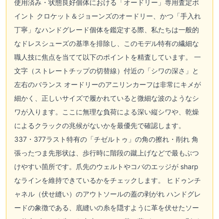
使用済み・状態良好個体における「オードリー」専用査定ポ
イント クロケット＆ジョーンズのオードリー、かつ「手入れ
丁寧」なハンドグレード個体を鑑定する際、私たちは一般的
なドレスシューズの基準を排除し、このモデル特有の繊細な
職人技に焦点を当てて以下のポイントを精査しています。 一
文字（ストレートチップの切替線）付近の「シワの深さ」と
左右のバランス オードリーのアニリンカーフは非常にキメが
細かく、正しいサイズで履かれていると微細な波のようなシ
ワが入ります。ここに無理な負荷による深い縦シワや、乾燥
によるクラックの兆候がないかを最優先で確認します。
337・377ラスト特有の「チゼルトゥ」の角の擦れ・削れ 角
張ったつま先形状は、歩行時に階段の蹴上げなどで最もぶつ
けやすい箇所です。爪先のウェルトやコバのエッジが sharp
なラインを維持できているかをチェックします。 ヒドゥンチ
ャネル（伏せ縫い）のアウトソールの蓋の剥がれ ハンドグレ
ードの象徴である、底縫いの糸を隠すように革を伏せたソー