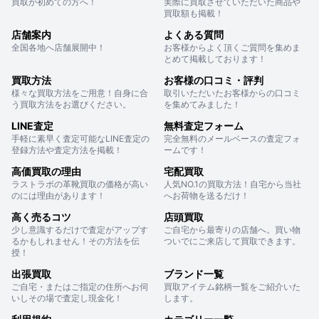
買取が初めての方へ！
実際に買取させていただいた商品や
買取額も掲載！
店舗案内
よくある質問
全国各地へ店舗展開中！
お客様からよく頂くご質問を集めま
とめて掲載しております！
買取方法
お客様の口コミ・評判
様々な買取方法をご用意！自身に合
取引いただいたお客様からの口コミ
う買取方法をお選びください。
を集めてみました！
LINE査定
無料査定フォーム
手軽に素早く査定可能なLINE査定の
完全無料のメールベースの査定フォ
登録方法や査定方法を掲載！
ームです！
高価買取の理由
宅配買取
ラストラボの革靴買取の価格が高い
人気NO.1の買取方法！自宅から当社
のには理由があります！
へお荷物を送るだけ！
高く売るコツ
店頭買取
少し意識するだけで査定がアップす
ご自宅から最寄りの店舗へ。買い物
るかもしれません！その方法を伝
ついでにご来店して買取できます。
授！
出張買取
ブランド一覧
ご自宅・またはご指定の住所へお伺
買取アイテム銘柄一覧をご紹介いた
いしその場で査定し現金化！
します。