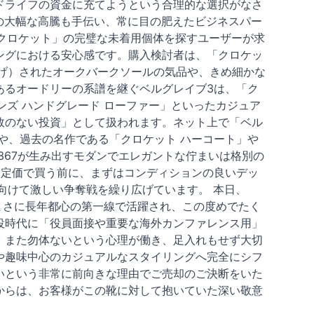
ドライフの資金に充てようという合理的な選択がなさ
の大幅な高騰も手伝い、常に目の肥えたビジネスパー
 クロケット」の完璧な未着用個体を探すユーザーが求
ングにおける安心感です。購入検討者は、「クロケッ
上げ）されたオークバークソールの気品や、きめ細かな
あるオードリーの系譜を継ぐベルグレイブ3は、「ク
ンズ ハンドグレード ローファー」といったカジュア
敗のない投資」として扱われます。ネット上で「ベル
や、過去の名作である「クロケット ハーコート」や
、ラスト367が生み出すモダンでエレガントな佇まいは格別の
を定価で買う前に、まずはコンディションの良いデッ
向けて激しい争奪戦を繰り広げています。 本日、
、まさに長年都心の第一線で活躍され、この度めでたく
役時代に「役員面接や重要な海外カンファレンス用」
、また勿体ないという心理が働き、足入れもせず大切
や趣味中心のカジュアルなスタイリングへ完全にシフ
いという非常に前向きな理由でご売却のご決断をいた
からは、お客様がこの靴に対して抱いていた深い敬意