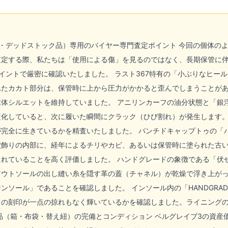
・デッドストック品）専用のバイヤー専門査定ポイント 今回の個体の
定する際、私たちは「使用による傷」を見るのではなく、長期保管に伴
イントで厳密に確認いたしました。 ラスト367特有の「小ぶりなヒー
れたカカト部分は、保管時に上から圧力がかかると歪んでしまうことが
体シルエットを維持していました。 アニリンカーフの油分状態と「銀
硬化していると、次に履いた瞬間にクラック（ひび割れ）が発生します
完全に生きているかを精査いたしました。 パンチドキャップトゥの「
穴飾りの内部に、経年によるチリやカビ、あるいは保管時に塗られた古
れていることを高く評価しました。 ハンドグレードの象徴である「伏
アウトソールの出し縫い糸を隠す革の蓋（チャネル）が乾燥で浮き上が
ンソール」であることを確認しました。 インソール内の「HANDGRA
ドの刻印が一点の掠れもなく輝いているかを確認しました。ライニング
品（箱・布袋・替え紐）の完備とコンディション ベルグレイブ3の資産