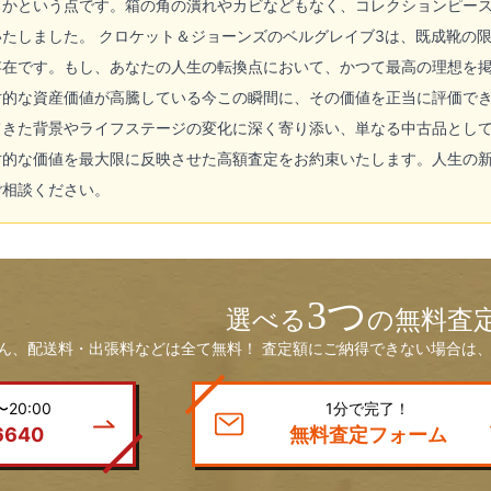
かという点です。箱の角の潰れやカビなどもなく、コレクションピースと
たしました。 クロケット＆ジョーンズのベルグレイブ3は、既成靴の
存在です。もし、あなたの人生の転換点において、かつて最高の理想を
対的な資産価値が高騰している今この瞬間に、その価値を正当に評価で
てきた背景やライフステージの変化に深く寄り添い、単なる中古品とし
対的な価値を最大限に反映させた高額査定をお約束いたします。人生の
ご相談ください。
3つ
選べる
の無料査
ん、配送料・出張料などは全て無料！ 査定額にご納得できない場合は、
20:00
1分で完了！
6640
無料査定フォーム