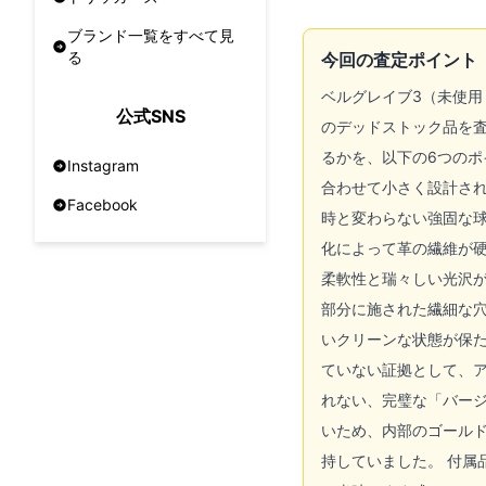
ブランド一覧をすべて見
る
今回の査定ポイント
ベルグレイブ3（未使用
公式SNS
のデッドストック品を査
るかを、以下の6つのポ
Instagram
合わせて小さく設計さ
Facebook
時と変わらない強固な球
化によって革の繊維が
柔軟性と瑞々しい光沢が
部分に施された繊細な
いクリーンな状態が保た
ていない証拠として、
れない、完璧な「バージ
いため、内部のゴール
持していました。 付属