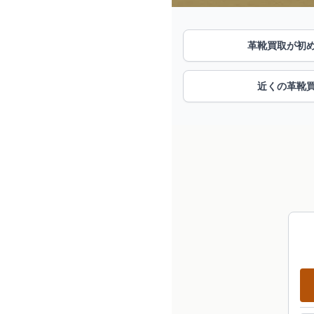
革靴買取が初
近くの革靴