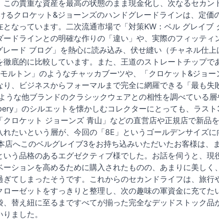
、この貴重な資産を最高の状態のまま現金化し、次なるセカン
おけるクロケット&ジョーンズのハンドグレードラインは、定価
在となっています。二次流通市場で「対策KW：ベル グレイブ
ダードラインとの明確な作りの「違い」や、実際のフィッティ
ドグレード ブログ」を熱心に読み込み、伏せ縫い（チャネル仕
を徹底的に比較しています。また、王道のストレートチップで
ズ モルトン」のようなチャッカブーツや、「クロケット&ジョー
なり、ビジネスからフォーマルまで完全に網羅できる「最も失
のような他ブランドのクラシックウェアとの相性を調べている層
nes rosebery」のシルエットを懐かしむコレクターにとっても
「クロケット ジョーンズ 青山」などの直営店や正規店で新品
入れたいという層が、今回の「8E」というゴールデンサイズに
渋谷本店へこのベルグレイブ3をお持ち込みいただいたお客様は
という品格のあるエグゼクティブ様でした。お話を伺うと、現
ベーションを高めるために購入されたものの、あまりに美しく
過ぎてしまったそうです。これからのセカンドライフは、旅行
クローゼットをすっきりと整理し、次の趣味の軍資金に充てた
袋、替え紐に至るまですべてが揃った完全なデッドストック品
いりました。