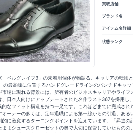
買取店舗
ブランド名
アイテム名詳細
状態ランク
ズ「ベルグレイブ3」の未着用個体が物語る、キャリアの転換と
NES）の最高峰に位置するハンドグレードラインのパンチドキャップ
が市場に現れる背景には、所有者のビジネスキャリアやライフ
は、日本人向けにアップデートされた名作ラスト367を採用し
異的なフィット構造を持つ一足です。これほどまでに完成され
すオーナーの多くは、定年退職による第一線からの引退、ある
劇的に激変するターニングポイントを迎えています。「昇進の
たままシューズクローゼットの奥で大切に保管していたものの