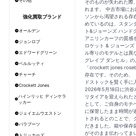
その他
そのものが失われた際
れます。 中古市場に
ソンから渇望される存
強化買取ブランド
めているのは、スタン
ト&ジョーンズ ハン
オールデン
アニリンカーフの質感
ジョンロブ
ロケット & ジョーン
ル寄りのモデルとは異
エドワードグリーン
グレイブ ダンヒル」
ベルルッティ
「crockett jo
存在です。そのため、
チャーチ
ドストックを賢く手に
Crockett Jones
2026年5月18日に
リタイアを迎えられた
ハインリッヒ ディンケラ
ッカー
として、ご自身のモチ
に保管したまま時間が
ジェイエムウエストン
トされるとのことで、
パラブーツ
だきました。箱や保存
がそのまま伝わってま
トリッカーズ