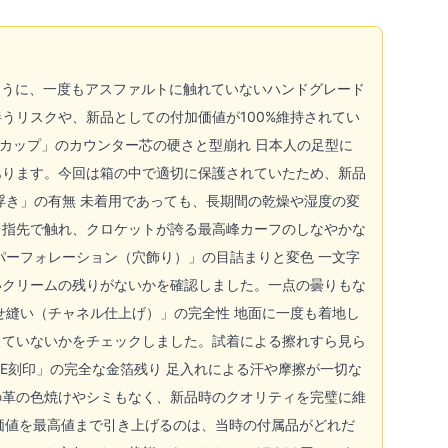
ように、一度もアスファルトに触れていないハンドグレード
うリスクや、新品としての付加価値が100%維持されてい
ルカップ」のカウンター芯の硬さと型崩れ 日本人の足型に
あります。今回は箱の中で適切に保護されていたため、新品
浮き」の有無 未着用であっても、長期間の乾燥や湿度の変
。指先で触れ、クロケットが誇る最高峰カーフのしなやかな
パーフォレーション（穴飾り）」の目詰まりと変色 一文字
いクリームの残りがないかを確認しました。一点の曇りもな
せ縫い（チャネル仕上げ）」の完全性 地面に一度も着地し
っていないかをチェックしました。試着による擦れすら見ら
DE刻印」の完全な金箔残り 足入れによる汗や摩擦が一切な
の革の色焼けやシミもなく、新品時のクオリティを完璧に維
価値を最高値まで引き上げるのは、当時の付属品がどれだ