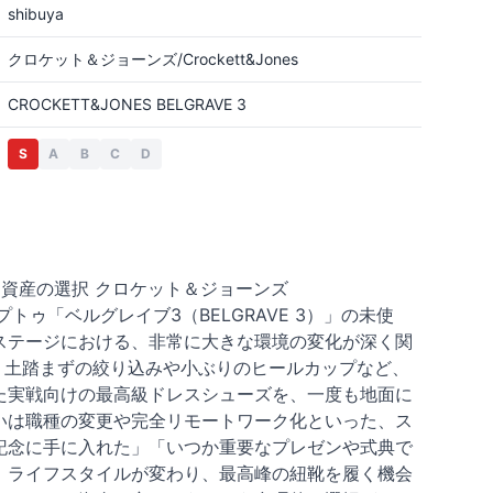
shibuya
クロケット＆ジョーンズ/Crockett&Jones
CROCKETT&JONES BELGRAVE 3
S
A
B
C
D
資産の選択 クロケット＆ジョーンズ
トゥ「ベルグレイブ3（BELGRAVE 3）」の未使
ステージにおける、非常に大きな環境の変化が深く関
、土踏まずの絞り込みや小ぶりのヒールカップなど、
た実戦向けの最高級ドレスシューズを、一度も地面に
いは職種の変更や完全リモートワーク化といった、ス
記念に手に入れた」「いつか重要なプレゼンや式典で
、ライフスタイルが変わり、最高峰の紐靴を履く機会