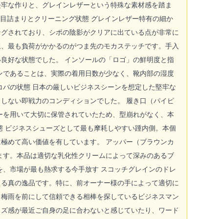
堅牢な作りと、グレインレザーという特殊な素材感を踏ま
目詰まりとクリーニング状態 グレインレザー特有の細か
ングされており、シボの陰影がクリアに出ている点が非常に
上、最も負荷がかかるのがつま先のモカステッチです。手入
良好な状態でした。 インソールの「ロゴ」の鮮明度と指
ンであることは、実際の着用日数が少なく、靴内部の湿度
コバの状態 日本の厳しいビジネスシーンを想定した堅牢な
しない即戦力のコンディションでした。 履き口（パイピ
ーを用いて大切に保管されていたため、型崩れがなく、本
態 ビジネスシューズとして最も摩耗しやすい踵内側。本個
極めて高い価値を有しています。 アッパー（ブラウンカ
ます。本品は適切な乳化性クリームによって深みのあるブ
を、市場が最も熱求する今手放す スコッチグレインのドレ
える真の逸品です。特に、前オーナー様の手によって適切に
、梅雨を前にして信頼できる相棒を探しているビジネスマン
イズ感が最近ご自身の足に合わないと感じていたり、ワード