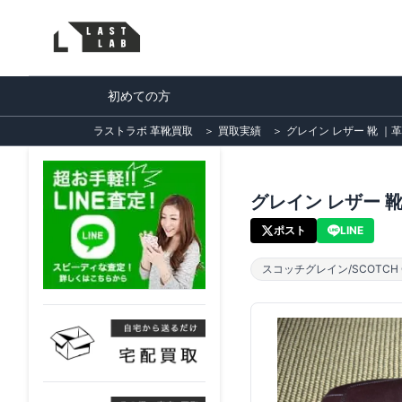
初めての方
ラストラボ 革靴買取
＞
買取実績
＞
グレイン レザー 靴 ｜革靴
グレイン レザー 靴 
ポスト
LINE
スコッチグレイン/SCOTCH G