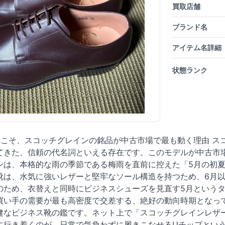
買取店舗
ブランド名
アイテム名詳細
状態ランク
月こそ、スコッチグレインの銘品が中古市場で最も動く理由 ス
てきた、信頼の代名詞といえる存在です。このモデルが中古市
ンは、本格的な雨の季節である梅雨を直前に控えた「5月の初
靴は、水気に強いレザーと堅牢なソール構造を持つため、6月
のため、衣替えと同時にビジネスシューズを見直す5月という
買い手の需要が最も高密度で交差する、絶好の動向時期となって
健なビジネス靴の鑑です。ネット上で「スコッチグレインレザ
に行き着くのが、日常で気負わずに履きこなせるUチップとい