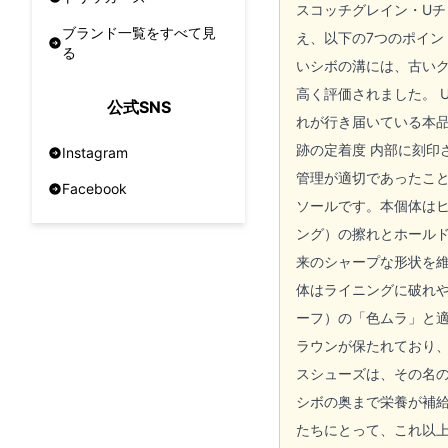
スコッチグレイン・Uチ
ブランド一覧をすべて見
え、以下の7つのポイン
る
いシボの溝には、古い
高く評価されました。 
公式SNS
れが行き届いている本
跡の定着度 内部に刻
Instagram
管理が適切であったこと
Facebook
ソールです。本個体は
ング）の擦れとホール
来のシャープな形状を維
体はライニングに破れ
ーフ）の「色ムラ」と
ラウンが保たれており、
スシューズは、その名
シボの奥まで栄養が補
たちにとって、これ以