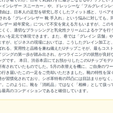
レインレザー スニーカー」や、ドレッシーな「フルグレインレ
理由は、日本人の足型を研究し尽くしたフィット感と、リペア
索される「グレインレザー 靴 手入れ」という悩みに対しても
ンレザー 経年変化」について不安を覚える方もいますが、この
にくく、適切なブラッシングと乳化性クリームによるケアを行う
味わいを足元で体現できます。また、巷では「グレイン 店舗」
ますが、ビジネスの現場においては、こうしたグレイン加工と、
ばれる、実用性と品格を兼ね備えたUチップこそが、最もコス
イジングの第一歩が踏み出され、かつライニングの状態が良好
ングです。 本日、渋谷本店にてお預かりしたこのUチップモデ
所有されていたものでした。5月の衣替えを機に、ご自身のワ
の行き届いたこの一足をご売却いただきました。靴の特性を深
持が習慣化されており、シボ革特有の凹凸には目詰まりがなく
す。このように、靴を「消耗品」ではなく「相棒」として扱っ
る最高のコンディションであると確信しています。