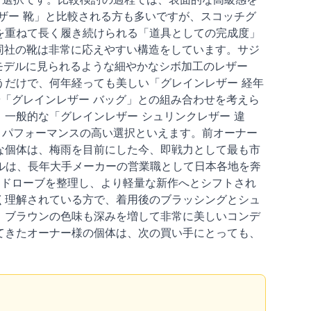
ザー 靴」と比較される方も多いですが、スコッチグ
を重ねて長く履き続けられる「道具としての完成度」
、同社の靴は非常に応えやすい構造をしています。サジ
モデルに見られるような細やかなシボ加工のレザー
だけで、何年経っても美しい「グレインレザー 経年
や「グレインレザー バッグ」との組み合わせを考えら
一般的な「グレインレザー シュリンクレザー 違
トパフォーマンスの高い選択といえます。前オーナー
な個体は、梅雨を目前にした今、即戦力として最も市
ルは、長年大手メーカーの営業職として日本各地を奔
ードローブを整理し、より軽量な新作へとシフトされ
く理解されている方で、着用後のブラッシングとシュ
、ブラウンの色味も深みを増して非常に美しいコンデ
てきたオーナー様の個体は、次の買い手にとっても、