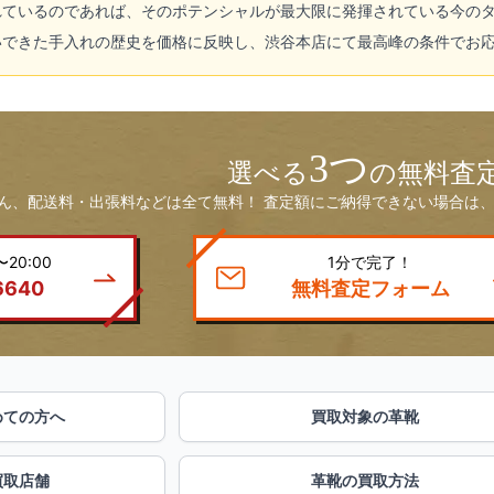
れているのであれば、そのポテンシャルが最大限に発揮されている今の
いできた手入れの歴史を価格に反映し、渋谷本店にて最高峰の条件でお
3つ
選べる
の無料査
ん、配送料・出張料などは全て無料！ 査定額にご納得できない場合は、
20:00
1分で完了！
6640
無料査定フォーム
めての方へ
買取対象の革靴
買取店舗
革靴の買取方法