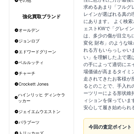
その他
求めるあまり「フルグ
レインが選ばれる真の
強化買取ブランド
にあります。 よく検
ェストKWで「グレイ
オールデン
は、多少の傷が目立ち
ジョンロブ
変化 財布」のような
れる方もいらっしゃい
エドワードグリーン
い」を理解した上で選
ベルルッティ
の手によって適切にエ
場価値が高まるタイミ
チャーチ
走されてきたお客様が
Crockett Jones
るとのことで、手入れ
ーツリーによる形状維
ハインリッヒ ディンケラ
ィションを保っていま
ッカー
安心して履き始められ
ジェイエムウエストン
パラブーツ
今回の査定ポイント
トリッカーズ