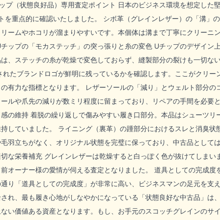
ップ（状態良好品）専用査定ポイント 日本のビジネス環境を想定した
トを重点的に確認いたしました。 シボ革（グレインレザー）の「溝」の
クリームやホコリが溜まりやすいです。本個体は溝まで丁寧にクリーニ
Uチップの「モカステッチ」の突っ張りと糸の変色 Uチップのデザイン
品は、ステッチの糸が乾燥で変色しておらず、縫製部分の裂けも一切ない
印されたブランドロゴが鮮明に残っているかを確認します。ここがクリー
の有力な指標となります。 レザーソールの「減り」とウェルト部分の
ヒールや爪先の減りが数ミリ程度に留まっており、リペアの手間を必要と
ド感の維持 着脱の繰り返しで傷みやすい履き口部分。本品はシューツリ
持していました。 ライニング（裏革）の踵部分におけるスレと消臭状
や毛羽立ちがなく、オリジナル状態を完璧に保っており、中古品としては
適切な栄養補充 グレインレザーは乾燥すると白っぽく色が抜けてしまい
前オーナー様の愛情が伺える査定となりました。 道具としての完成度
の通り「道具としての完成度」が非常に高い、ビジネスマンの足元を支
給され、最も履き心地がしなやかになっている「状態良好な中古品」は
上ない価値ある資産となります。もし、お手元のスコッチグレインのサ