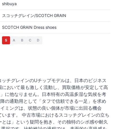
shibuya
スコッチグレイン/SCOTCH GRAIN
SCOTCH GRAIN Dress shoes
S
A
B
C
D
コッチグレインのUチップモデルは、日本のビジネス
場において最も激しく流動し、買取価格が安定して高
夏」に他なりません。日本特有の高温多湿な気候を考
以降の通勤用として「タフで信頼できる一足」を求め
タイミングは、状態の良い個体が市場に出回る機会
います。 中古市場におけるスコッチグレインの立ち
ーとは」という疑問を抱き、その独特のシボ感や耐久
う選択です。比較検討の過程では、表面的な高級感を