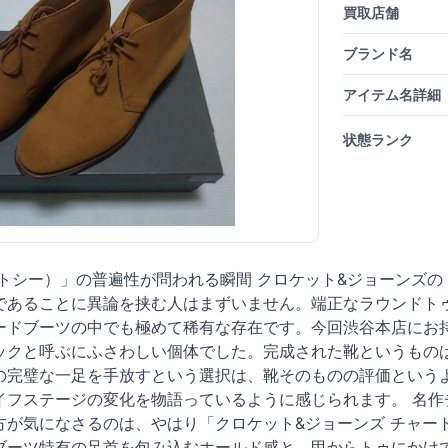
買取店舗
ブランド名
アイテム名詳細
状態ランク
ャートシー）」の普遍性が問われる瞬間 クロケット&ジョーン
であることに異論を挟む人はまずいません。端正なラウンドトゥ
ードブーツの中でも極めて稀有な存在です。今回渋谷本店にお
ックと呼ぶにふさわしい個体でした。完成された靴というもの
の完璧な一足を手放すという選択は、靴そのものの評価という
イフステージの変化を物語っているように感じられます。 名作
方が気になさるのは、やはり「クロケット&ジョーンズ チャー
ブーツ特有の足首を包み込むホールド感と、甲からトゥにかけ