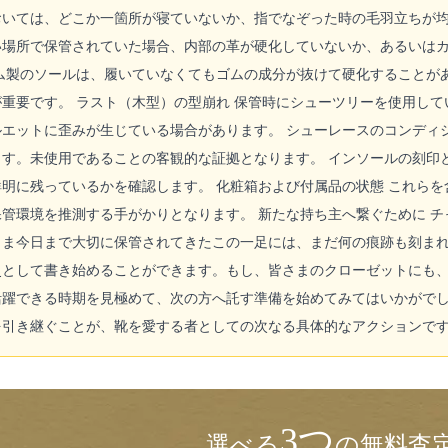
いては、どこか一箇所が寝ていないか、指でなぞった時の毛羽立ちが均
い場所で保管されていた場合、内部の革が硬化していないか、あるいはカ
ゴム製のソールは、履いていなくてもゴムの成分が抜けて硬化することが
重要です。 ラスト（木型）の型崩れ 保管時にシューツリーを使用し
エットに歪みが生じている場合があります。 シューレースのコンディ
す。未使用であることの客観的な証拠となります。 インソールの刻印
明に残っているかを確認します。 化粧箱および付属品の状態 これら
管環境を推測する手がかりとなります。 新たな持ち主へ繋ぐために 
まま今日まで大切に保管されてきたこの一足には、まだ何の痕跡も刻ま
史として書き始めることができます。もし、皆さまのクローゼットにも
活躍できる時期を見極めて、次の方へ託す準備を始めてみてはいかがで
を引き継ぐことが、靴を愛する者としての次なる具体的なアクションで
3つ
選べる
の無料査