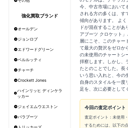
その他
今、中古市場において
される方の多くは、す
強化買取ブランド
傾向があります。 よ
ドが混在することがあ
オールデン
アブーツ クロケット
ジョンロブ
層にこそ、このチャー
て最大の贅沢をゼロか
エドワードグリーン
の未使用のチャートシ
ベルルッティ
拝察します。しかし、
たとのことでした。長
チャーチ
いう思い入れと、今の
Crockett Jones
自身のスタイルを一度
足を、次に必要として
ハインリッヒ ディンケラ
ッカー
ジェイエムウエストン
今回の査定ポイント
パラブーツ
査定ポイント：未使用
するためには、以下の点
トリッカーズ