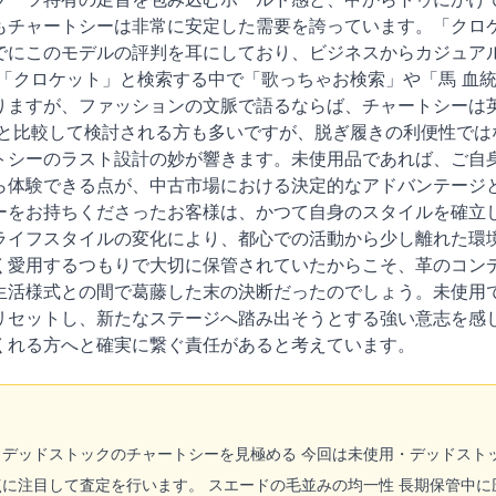
もチャートシーは非常に安定した需要を誇っています。「クロケ
でにこのモデルの評判を耳にしており、ビジネスからカジュア
く「クロケット」と検索する中で「歌っちゃお検索」や「馬 血
りますが、ファッションの文脈で語るならば、チャートシーは
」と比較して検討される方も多いですが、脱ぎ履きの利便性では
トシーのラスト設計の妙が響きます。未使用品であれば、ご自
ら体験できる点が、中古市場における決定的なアドバンテージと
ーをお持ちくださったお客様は、かつて自身のスタイルを確立
ライフスタイルの変化により、都心での活動から少し離れた環
く愛用するつもりで大切に保管されていたからこそ、革のコン
生活様式との間で葛藤した末の決断だったのでしょう。未使用
リセットし、新たなステージへ踏み出そうとする強い意志を感
くれる方へと確実に繋ぐ責任があると考えています。
・デッドストックのチャートシーを見極める 今回は未使用・デッドスト
に注目して査定を行います。 スエードの毛並みの均一性 長期保管中