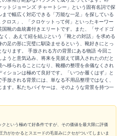
ットジョーンズ チャートシー」という固有名詞で探
ルまで幅広く対応できる「万能な一足」を探している
統 クロス」、「クロケットって何」といったキーワー
英国靴の血統書付きエリートです。また、「サイドゴ
なく、あえて紐を結ぶという「靴との対話」を求める
身の足の形に完璧に馴染ませるという、靴好きにとっ
なります。 手放される方の背景にある物語 今回こ
しようと意気込み、将来を見据えて購入されたのだと
境へ移られることになり、靴棚の整理を余儀なくされ
ディションは極めて良好です。「いつか履くはず」と
で手放される背景には、単なる不用品整理ではなく、
じます。私たちバイヤーは、そのような背景を持つ一
ックという極めて好条件ですが、その価値を最大限に評価
に圧力がかかるとスエードの毛並みにクセがついてしまいま