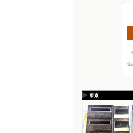
現
▶
東京