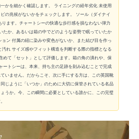
一かを細かく確認します。 ライニングの経年劣化 未使用
ビの兆候がないかをチェックします。 ソール（ダイナイ
あります。チャートシーの快適な歩行感を損なわない弾力
ていたか、あるいは箱の中でどのような姿勢で眠っていたか
ション 付属の紐に染みや変色がないか、また結び目を作っ
と汚れ サイズ感やフィット構造を判断する際の指標となる
を含めて「セット」として評価します。箱の角の潰れや、保
チャートシーは、本来、持ち主の足跡を刻み込むことで完成
れていません。だからこそ、次に手にする方は、この英国靴
、同じように「いつか」のために大切に保管されている名品
しょうか。今、この瞬間に必要としている誰かに、この完璧
す。
定