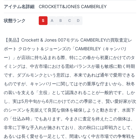
アイテム名詳細
CROCKETT&JONES CAMBERLEY
状態ランク
S
A
B
C
D
【美品】Crockett & Jones 007モデル CAMBERLEYの買取査定レ
ポート クロケット＆ジョーンズの「CAMBERLEY（キャンバリ
ー）」が店頭に持ち込まれる際、特にこの春から初夏にかけてのタ
イミングは、中古市場における需給バランスが最も敏感に動く時期
です。ダブルモンクという意匠は、本来であれば通年で愛用できる
ものですが、キャンバリーに関してはその重厚な佇まいから、秋冬
の装いを支える「主役」として認識されることが一般的です。しか
し、実は5月中旬から6月にかけてのこの季節こそ、賢い愛好家が次
のシーズンを見据えて良質な個体を確保しようと動き出す、水面下
の「仕込み時」でもあります。今まさに査定を終えたこの個体は、
非常に丁寧な手入れが施されており、次の秋口には即戦力として、
あるいは長く愛せる一足として、間違いなく中古市場での争奪戦を