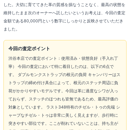
した。大切に育ててきた革の質感を損なうことなく、最高の状態を
維持したまま次のオーナーへ託したいというお考えは、今回の査定
金額である80,000円という数字にしっかりと反映させていただき
ました。
今回の査定ポイント
渋谷本店での査定ポイント：使用済み・状態良好（手入れ丁
寧） 今回の査定において特に着目したのは、以下の6点で
す。 ダブルモンクストラップの根元の負荷 キャンバリーはス
トラップの締め付け具合によって、根元のステッチ周辺に負
荷がかかりやすいモデルです。今回は革に過度なシワが入っ
ておらず、ステッチのほつれも皆無であるため、最高評価の
対象としています。 ラスト348特有のチゼル・トゥの先端 シ
ャープなチゼル・トゥは非常に美しく見えますが、歩行時に
突きやすい部位です。ここが削れていないことは、持ち主が