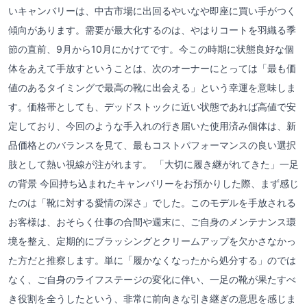
いキャンバリーは、中古市場に出回るやいなや即座に買い手がつく
傾向があります。需要が最大化するのは、やはりコートを羽織る季
節の直前、9月から10月にかけてです。今この時期に状態良好な個
体をあえて手放すということは、次のオーナーにとっては「最も価
値のあるタイミングで最高の靴に出会える」という幸運を意味しま
す。価格帯としても、デッドストックに近い状態であれば高値で安
定しており、今回のような手入れの行き届いた使用済み個体は、新
品価格とのバランスを見て、最もコストパフォーマンスの良い選択
肢として熱い視線が注がれます。 「大切に履き継がれてきた」一足
の背景 今回持ち込まれたキャンバリーをお預かりした際、まず感じ
たのは「靴に対する愛情の深さ」でした。このモデルを手放される
お客様は、おそらく仕事の合間や週末に、ご自身のメンテナンス環
境を整え、定期的にブラッシングとクリームアップを欠かさなかっ
た方だと推察します。単に「履かなくなったから処分する」のでは
なく、ご自身のライフステージの変化に伴い、一足の靴が果たすべ
き役割を全うしたという、非常に前向きな引き継ぎの意思を感じま