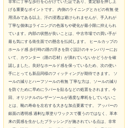
非常に丁寧な歩行を心がけていた証であり、査定額を押し上
げる重要なポイントです。 内側のライニングとカビの有無 使
用済みである以上、汗の浸透は避けられませんが、手入れが
丁寧な個体はライニングの色落ちや硬化が最小限に抑えられ
ています。内部の状態が良いことは、中古市場での買い手が
最も気にする衛生面での懸念を払拭します。 ヒールカップの
ホールド感 歩行時の踵の浮きを防ぐ設計のキャンバリーにお
いて、カウンター（踵の芯材）が潰れていないかどうかを確
認しました。良好なホールド感を保っているため、次の使い
手にとっても新品同様のフィッティングが期待できます。 ソ
ールの減りとハーフソールの有無 丁寧な方は、ソールの減り
を防ぐために早めにラバーを貼るなどの処置をされます。今
回、オリジナルのレザーソールが過度な摩耗をしていないこ
とは、靴の寿命を左右する大きな加点要素です。 アッパーの
銀面の透明感 過剰な厚塗りワックスで覆うのではなく、革本
来の質感を生かしたブラッシングが施されている点は、非常