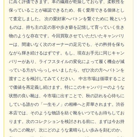
に高く評価できます。革の繊維が乾燥しておらず、柔軟性を
保っていることが確認できるため、長く愛用できる個体とし
て査定しました。 次の愛好家へバトンを繋ぐために 靴という
ものは、持ち主の足の形や歩き癖を記憶して育っていく生き
物のような存在です。今回買取させていただいたキャンバリ
ーは、間違いなく次のオーナーの足元でも、その矜持を保ち
ながら輝き続けるはずです。もし、現在お手元に同じキャン
バリーがあり、ライフスタイルの変化によって履く機会が減
っている方がいらっしゃいましたら、ぜひ次の方へバトンを
渡すことを検討してみてください。 中古市場は循環すること
で価値を再定義し続けます。特にこのキャンバリーのような
状態の良い靴は、今市場に出すことで、秋の訪れを心待ちに
している誰かの「一生モノ」の相棒へと昇華されます。渋谷
本店では、そのような物語を紡ぐ靴をいつでもお待ちしてお
ります。次のコレクションを検討される前に、まずは今お持
ちのこの靴が、次にどのような素晴らしい歩みを刻むのか、