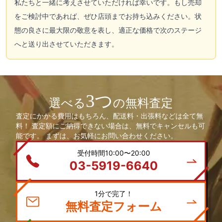
私たちと一緒に考えさせていただければ幸いです。もし売却
をご検討中であれば、ぜひ店頭までお持ち込みください。状
態の良さに最大限の敬意を表し、適正な価格で次のステージ
へと送り出させていただきます。
3つ
選べる
の無料査定
査定にかかる費用はもちろん、配送料・出張料などは全て無
料！ 査定額にご納得できない場合は、無料でキャンセルも可
能です。 まずは、お気軽にお問い合わせください。
受付時間10:00〜20:00
03-5919-6640
1分で完了！
無料査定フォーム