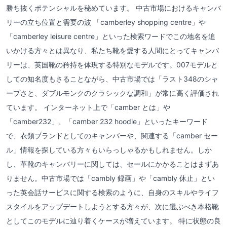
勝ち抜くポテンシャルを秘めています。 中古市場におけるキャンバ
リーの立ち位置と需要の波 「camberley shopping centre」や
「camberley leisure centre」といった検索ワードでこの地名を追
いかける方々とは異なり、私たち靴を愛する人間にとってキャンバ
リーは、英国靴の矜持を体現する特別なモデルです。007モデルと
しての知名度もさることながら、中古市場では「ラスト348のシャ
ープさと、ダブルモンクのクラシックな調和」が常に高く評価され
ています。 インターネット上で「camber とは」や
「camber232」、「camber 232 hoodie」といったキーワード
で、衣類ブランドとしてのキャンバーや、関連する「camber セー
ル」情報を探している方々もいらっしゃるかもしれません。しか
し、革靴のキャンバリーに関しては、セールにかかることはまずあ
りません。中古市場では「cambly 録画」や「cambly 休止」とい
った英会話サービスに関する検索のように、自身のスキルやライフ
スタイルをアップデートしようとする方々が、次に選ぶべき本格靴
としてこのモデルに辿り着くケースが増えています。 特に状態の良