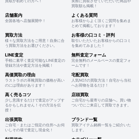
買取が初めての方へ！
実際に買取させていただいた商品や
買取額も掲載！
店舗案内
よくある質問
全国各地へ店舗展開中！
お客様からよく頂くご質問を集めま
とめて掲載しております！
買取方法
お客様の口コミ・評判
様々な買取方法をご用意！自身に合
取引いただいたお客様からの口コミ
う買取方法をお選びください。
を集めてみました！
LINE査定
無料査定フォーム
手軽に素早く査定可能なLINE査定の
完全無料のメールベースの査定フォ
登録方法や査定方法を掲載！
ームです！
高価買取の理由
宅配買取
ラストラボの革靴買取の価格が高い
人気NO.1の買取方法！自宅から当社
のには理由があります！
へお荷物を送るだけ！
高く売るコツ
店頭買取
少し意識するだけで査定がアップす
ご自宅から最寄りの店舗へ。買い物
るかもしれません！その方法を伝
ついでにご来店して買取できます。
授！
出張買取
ブランド一覧
ご自宅・またはご指定の住所へお伺
買取アイテム銘柄一覧をご紹介いた
いしその場で査定し現金化！
します。