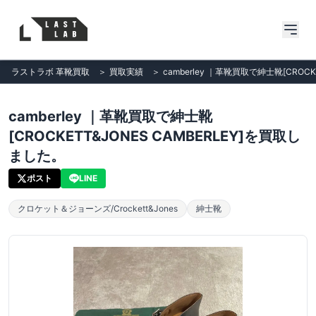
ラストラボ 革靴買取
＞
買取実績
＞
camberley ｜革靴買取で紳士靴[CROC
camberley ｜革靴買取で紳士靴
[CROCKETT&JONES CAMBERLEY]を買取し
ました。
ポスト
LINE
クロケット＆ジョーンズ/Crockett&Jones
紳士靴