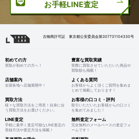
お手軽LINE査定
古物商許可証 東京都公安委員会第307731104330号
初めての方
豊富な買取実績
買取が初めての方へ！
実際に買取させていただいた商品や
買取額も掲載！
店舗案内
よくある質問
全国各地へ店舗展開中！
お客様からよく頂くご質問を集めま
とめて掲載しております！
買取方法
お客様の口コミ・評判
様々な買取方法をご用意！自身に合
取引いただいたお客様からの口コミ
う買取方法をお選びください。
を集めてみました！
LINE査定
無料査定フォーム
手軽に素早く査定可能なLINE査定の
完全無料のメールベースの査定フォ
登録方法や査定方法を掲載！
ームです！