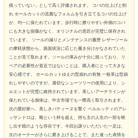
残っていない」として高く評価されます。 コバの仕上げと削
れ ホールカットの流麗なフォルムを引き立てるコバの仕上げ
が、均一に保たれています。歩行時に擦りやすい外側のコバ
にも大きな損傷がなく、オリジナルの意匠が完璧に保存され
ています。 ソールの減りとメンテナンスの履歴 レザーソール
の摩耗状態から、路面状況に応じた履き分けがなされていた
ことが見て取れます。ソールの厚みが十分に残っており、リ
ペアの必要性が直近ではないことは、購入者にとって大きな
安心感です。 ホールカットゆえの型崩れの有無 一枚革は型崩
れしやすいのですが、適切なシューツリーの使用により、シ
ルエットが完璧に維持されています。美しいアーチラインが
保たれている個体は、中古市場でも一際高く取引されます。
次の愛好家へ、美しきパティーヌを繋ぐ ベルルッティのアレ
ッサンドロは、靴という枠を超え、持ち主の人生の一部を映
し出す鏡のような存在です。今回お譲りいただいた一足は、
次のオーナーがさらに磨き上げることで、また違った表情を