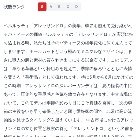
状態ランク
S
A
B
C
D
ベルルッティ「アレッサンドロ」の美学。季節を越えて受け継がれ
るパティーヌの価値 ベルルッティの「アレッサンドロ」が店頭に持
ち込まれる時、私たちはそのパティーヌの経年変化に深く見入って
しまいます。ホールカットという極めてミニマルなデザインは、ま
さに職人の腕と素材の質を剥き出しにする試金石です。このモデル
は、単なる革靴という枠組みを超えて、季節の移ろいとともに表情
を変える「芸術品」として扱われます。特に5月から6月にかけての
この時期、アレッサンドロの深いバーガンディは、夏の軽装の中に
あって、圧倒的な重厚感と色気を放つ存在となります。中古市場に
おいて、このモデルは季節の変わり目にこそ真価を発揮し、次の季
節の主役をいち早く確保したいと願う愛好家の間で、非常に高い流
動性を見せるタイミングを迎えています。 中古市場におけるアレッ
サンドロの立ち位置と検索の答え 「アレッサンドロ」という名前を
検索される方の中には、ファッション業界の変遷を追う文脈で「ア