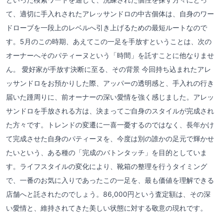
て、適切に手入れされたアレッサンドロの中古個体は、自身のワー
ドローブを一段上のレベルへ引き上げるための最短ルートなので
す。5月のこの時期、あえてこの一足を手放すということは、次の
オーナーへそのパティーヌという「時間」を託すことに他なりませ
ん。 愛好家が手放す決断に至る、その背景 今回持ち込まれたアレ
ッサンドロをお預かりした際、アッパーの透明感と、手入れの行き
届いた踵周りに、前オーナーの深い愛情を強く感じました。アレッ
サンドロを手放される方は、決まってご自身のスタイルが完成され
た方々です。トレンドの変遷に一喜一憂するのではなく、長年かけ
て完成させた自身のパティーヌを、今度は別の誰かの足元で輝かせ
たいという、ある種の「完成のバトンタッチ」を目的としていま
す。ライフスタイルの変化により、靴箱の整理を行うタイミング
で、一番のお気に入りであったこの一足を、最も価値を理解できる
店舗へと託されたのでしょう。86,000円という査定額は、その深
い愛情と、維持されてきた美しい状態に対する敬意の現れです。