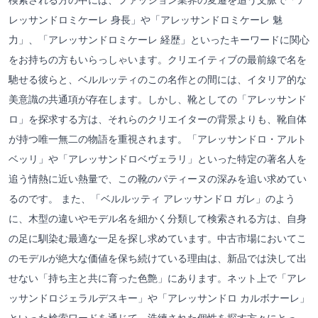
レッサンドロミケーレ 身長」や「アレッサンドロミケーレ 魅
力」、「アレッサンドロミケーレ 経歴」といったキーワードに関心
をお持ちの方もいらっしゃいます。クリエイティブの最前線で名を
馳せる彼らと、ベルルッティのこの名作との間には、イタリア的な
美意識の共通項が存在します。しかし、靴としての「アレッサンド
ロ」を探求する方は、それらのクリエイターの背景よりも、靴自体
が持つ唯一無二の物語を重視されます。「アレッサンドロ・アルト
ベッリ」や「アレッサンドロベヴェラリ」といった特定の著名人を
追う情熱に近い熱量で、この靴のパティーヌの深みを追い求めてい
るのです。 また、「ベルルッティ アレッサンドロ ガレ」のよう
に、木型の違いやモデル名を細かく分類して検索される方は、自身
の足に馴染む最適な一足を探し求めています。中古市場においてこ
のモデルが絶大な価値を保ち続けている理由は、新品では決して出
せない「持ち主と共に育った色艶」にあります。ネット上で「アレ
ッサンドロジェラルデスキー」や「アレッサンドロ カルボナーレ」
といった検索ワードを通じて、洗練された個性を探す方々にとっ