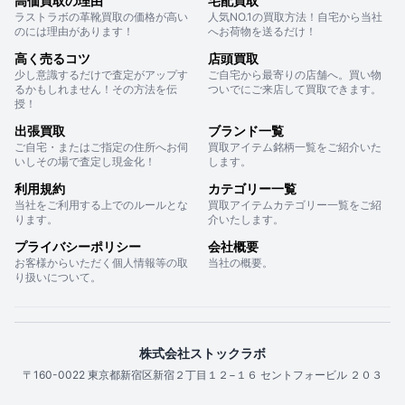
高価買取の理由
宅配買取
ラストラボの革靴買取の価格が高い
人気NO.1の買取方法！自宅から当社
のには理由があります！
へお荷物を送るだけ！
高く売るコツ
店頭買取
少し意識するだけで査定がアップす
ご自宅から最寄りの店舗へ。買い物
るかもしれません！その方法を伝
ついでにご来店して買取できます。
授！
出張買取
ブランド一覧
ご自宅・またはご指定の住所へお伺
買取アイテム銘柄一覧をご紹介いた
いしその場で査定し現金化！
します。
利用規約
カテゴリー一覧
当社をご利用する上でのルールとな
買取アイテムカテゴリー一覧をご紹
ります。
介いたします。
プライバシーポリシー
会社概要
お客様からいただく個人情報等の取
当社の概要。
り扱いについて。
株式会社ストックラボ
〒160-0022 東京都新宿区新宿２丁目１２−１６ セントフォービル ２０３