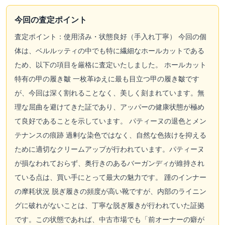
今回の査定ポイント
査定ポイント：使用済み・状態良好（手入れ丁寧） 今回の個
体は、ベルルッティの中でも特に繊細なホールカットである
ため、以下の項目を厳格に査定いたしました。 ホールカット
特有の甲の履き皺 一枚革ゆえに最も目立つ甲の履き皺です
が、今回は深く割れることなく、美しく刻まれています。無
理な屈曲を避けてきた証であり、アッパーの健康状態が極め
て良好であることを示しています。 パティーヌの退色とメン
テナンスの痕跡 過剰な染色ではなく、自然な色抜けを抑える
ために適切なクリームアップが行われています。パティーヌ
が損なわれておらず、奥行きのあるバーガンディが維持され
ている点は、買い手にとって最大の魅力です。 踵のインナー
の摩耗状況 脱ぎ履きの頻度が高い靴ですが、内部のライニン
グに破れがないことは、丁寧な脱ぎ履きが行われていた証拠
です。この状態であれば、中古市場でも「前オーナーの癖が