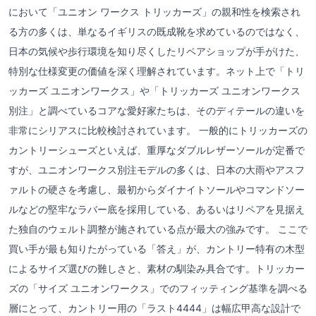
において「ユニオン ワークス トリッカーズ」の親和性を検索され
る方の多くは、単なるイギリスの既成靴を求めているのではなく、
日本の気候や歩行環境を知り尽くしたリペアショップが手がけた、
特別な仕様変更の価値を深く理解されています。ネット上で「トリ
ッカーズ ユニオンワークス」や「トリッカーズ ユニオンワークス
別注」と調べているコアな愛好家たちは、そのディテールの違いを
非常にシリアスに比較検討されています。 一般的にトリッカーズの
カントリーシューズといえば、重厚なダブルレザーソールが定番で
すが、ユニオンワークス別注モデルの多くは、日本の大雨やアスフ
ァルトの硬さを考慮し、最初からダイナイトソールやコマンドソー
ルなどの堅牢なラバー底を採用している、あるいはリペアを見据え
た独自のウェルト調整が施されている点が最大の強みです。 ここで
買い手が最も知りたがっている「答え」が、カントリー特有の木型
によるサイズ選びの難しさと、素材の馴染み具合です。トリッカー
ズの「サイズ ユニオンワークス」でのフィッティング基準を調べる
層にとって、カントリー用の「ラスト4444」は幅広甲高な設計で