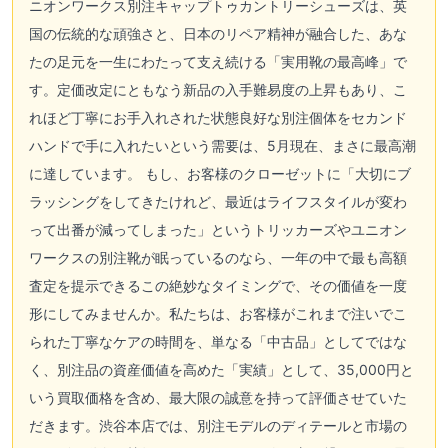
ニオンワークス別注キャップトゥカントリーシューズは、英
国の伝統的な頑強さと、日本のリペア精神が融合した、あな
たの足元を一生にわたって支え続ける「実用靴の最高峰」で
す。定価改定にともなう新品の入手難易度の上昇もあり、こ
れほど丁寧にお手入れされた状態良好な別注個体をセカンド
ハンドで手に入れたいという需要は、5月現在、まさに最高潮
に達しています。 もし、お客様のクローゼットに「大切にブ
ラッシングをしてきたけれど、最近はライフスタイルが変わ
って出番が減ってしまった」というトリッカーズやユニオン
ワークスの別注靴が眠っているのなら、一年の中で最も高額
査定を提示できるこの絶妙なタイミングで、その価値を一度
形にしてみませんか。私たちは、お客様がこれまで注いでこ
られた丁寧なケアの時間を、単なる「中古品」としてではな
く、別注品の資産価値を高めた「実績」として、35,000円と
いう買取価格を含め、最大限の誠意を持って評価させていた
だきます。渋谷本店では、別注モデルのディテールと市場の