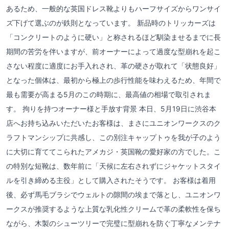
あるため、一般的な英国ドレス靴よりもハーフサイズからワンサイ
ズ下げて選ぶのが鉄則となっています。 新品時のトリッカーズは
「コンクリートのように硬い」と称されるほど馴染ませるまでに長
期間の苦労を伴いますが、前オーナーによって過度な型崩れを起こ
さない程度に適度にお手入れされ、革の硬さが取れて「状態良好」
となった個体は、最初から極上の歩行性能を味わえるため、年間で
最も需要が高まる5月のこの時期に、最高値の相場で取引されま
す。 拘りを持つオーナー様と手放す背景 本日、5月19日に渋谷本
店へお持ち込みいただいたお客様は、まさにユニオンワークスのク
ラフトマンシップに共感し、この別注キャップトゥを我が子のよう
に大切に育ててこられたアメカジ・英国靴の愛好家の方でした。こ
の特別な短靴は、数年前に「天候に左右されずにジャケットスタイ
ルを引き締める主役」として購入されたそうです。 お客様は着用
後、必ず馬毛ブラシでウェルトの隙間の埃まで落とし、ユニオンワ
ークスが推奨するような上質な乳化性クリームで革の柔軟性を保ち
ながら、木製のシューツリーで完璧に型崩れを防ぐ丁寧なメンテナ