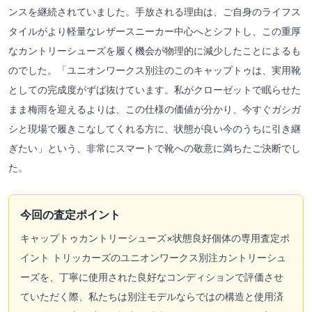
ンスを継続されていました。手放される理由は、ご自身のライフス
タイルがより軽量なレザースニーカー中心へとシフトし、この重厚
なカントリーシューズを履く機会が物理的に減少したことによるも
のでした。「ユニオンワークス別注のこのキャップトゥは、実用靴
としての完成度がずば抜けています。私がクローゼットで眠らせた
まま梅雨を迎えるよりは、この仕様の価値が分かり、今すぐガシガ
シと現場で履きこなしてくれる方に、状態が良い今のうちに引き継
ぎたい」という、非常にスマートで靴への敬意に満ちたご決断でし
た。
今回の査定ポイント
キャップトゥカントリーシューズ×状態良好個体の専用査定ポ
イント トリッカーズのユニオンワークス別注カントリーシュ
ーズを、丁寧に使用された良好なコンディションで評価させ
ていただく際、私たちは別注モデルならではの構造と使用済