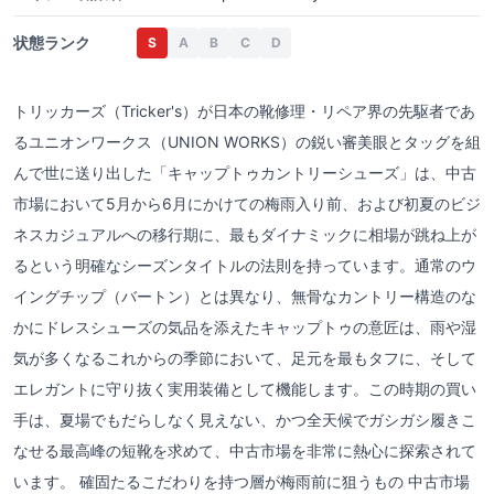
状態ランク
S
A
B
C
D
トリッカーズ（Tricker's）が日本の靴修理・リペア界の先駆者であ
るユニオンワークス（UNION WORKS）の鋭い審美眼とタッグを組
んで世に送り出した「キャップトゥカントリーシューズ」は、中古
市場において5月から6月にかけての梅雨入り前、および初夏のビジ
ネスカジュアルへの移行期に、最もダイナミックに相場が跳ね上が
るという明確なシーズンタイトルの法則を持っています。通常のウ
イングチップ（バートン）とは異なり、無骨なカントリー構造のな
かにドレスシューズの気品を添えたキャップトゥの意匠は、雨や湿
気が多くなるこれからの季節において、足元を最もタフに、そして
エレガントに守り抜く実用装備として機能します。この時期の買い
手は、夏場でもだらしなく見えない、かつ全天候でガシガシ履きこ
なせる最高峰の短靴を求めて、中古市場を非常に熱心に探索されて
います。 確固たるこだわりを持つ層が梅雨前に狙うもの 中古市場