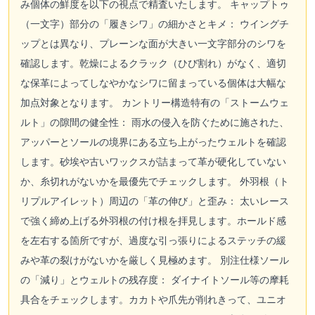
み個体の鮮度を以下の視点で精査いたします。 キャップトゥ
（一文字）部分の「履きシワ」の細かさとキメ： ウイングチ
ップとは異なり、プレーンな面が大きい一文字部分のシワを
確認します。乾燥によるクラック（ひび割れ）がなく、適切
な保革によってしなやかなシワに留まっている個体は大幅な
加点対象となります。 カントリー構造特有の「ストームウェ
ルト」の隙間の健全性： 雨水の侵入を防ぐために施された、
アッパーとソールの境界にある立ち上がったウェルトを確認
します。砂埃や古いワックスが詰まって革が硬化していない
か、糸切れがないかを最優先でチェックします。 外羽根（ト
リプルアイレット）周辺の「革の伸び」と歪み： 太いレース
で強く締め上げる外羽根の付け根を拝見します。ホールド感
を左右する箇所ですが、過度な引っ張りによるステッチの緩
みや革の裂けがないかを厳しく見極めます。 別注仕様ソール
の「減り」とウェルトの残存度： ダイナイトソール等の摩耗
具合をチェックします。カカトや爪先が削れきって、ユニオ