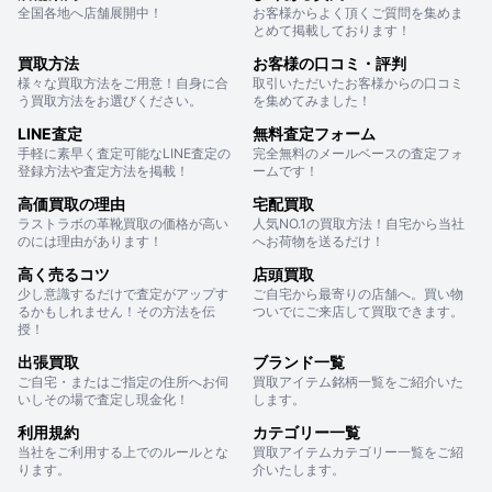
全国各地へ店舗展開中！
お客様からよく頂くご質問を集めま
とめて掲載しております！
買取方法
お客様の口コミ・評判
様々な買取方法をご用意！自身に合
取引いただいたお客様からの口コミ
う買取方法をお選びください。
を集めてみました！
LINE査定
無料査定フォーム
手軽に素早く査定可能なLINE査定の
完全無料のメールベースの査定フォ
登録方法や査定方法を掲載！
ームです！
高価買取の理由
宅配買取
ラストラボの革靴買取の価格が高い
人気NO.1の買取方法！自宅から当社
のには理由があります！
へお荷物を送るだけ！
高く売るコツ
店頭買取
少し意識するだけで査定がアップす
ご自宅から最寄りの店舗へ。買い物
るかもしれません！その方法を伝
ついでにご来店して買取できます。
授！
出張買取
ブランド一覧
ご自宅・またはご指定の住所へお伺
買取アイテム銘柄一覧をご紹介いた
いしその場で査定し現金化！
します。
利用規約
カテゴリー一覧
当社をご利用する上でのルールとな
買取アイテムカテゴリー一覧をご紹
ります。
介いたします。