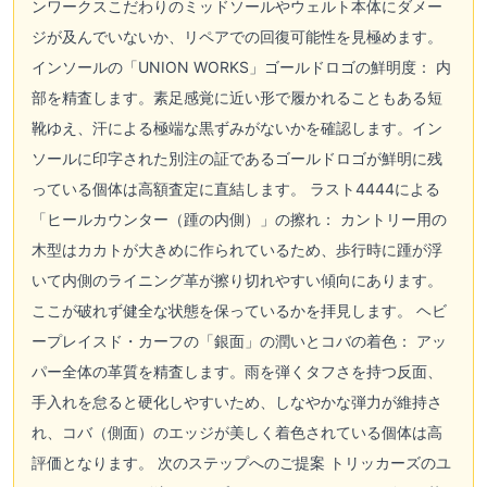
ンワークスこだわりのミッドソールやウェルト本体にダメー
ジが及んでいないか、リペアでの回復可能性を見極めます。
インソールの「UNION WORKS」ゴールドロゴの鮮明度： 内
部を精査します。素足感覚に近い形で履かれることもある短
靴ゆえ、汗による極端な黒ずみがないかを確認します。イン
ソールに印字された別注の証であるゴールドロゴが鮮明に残
っている個体は高額査定に直結します。 ラスト4444による
「ヒールカウンター（踵の内側）」の擦れ： カントリー用の
木型はカカトが大きめに作られているため、歩行時に踵が浮
いて内側のライニング革が擦り切れやすい傾向にあります。
ここが破れず健全な状態を保っているかを拝見します。 ヘビ
ープレイスド・カーフの「銀面」の潤いとコバの着色： アッ
パー全体の革質を精査します。雨を弾くタフさを持つ反面、
手入れを怠ると硬化しやすいため、しなやかな弾力が維持さ
れ、コバ（側面）のエッジが美しく着色されている個体は高
評価となります。 次のステップへのご提案 トリッカーズのユ