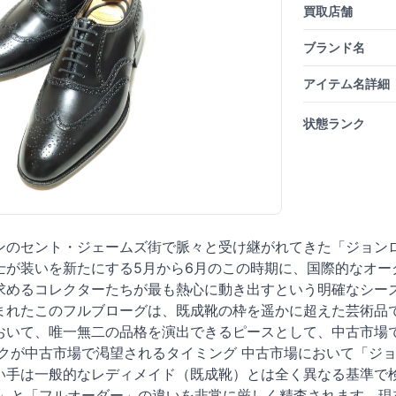
買取店舗
ブランド名
アイテム名詳細
状態ランク
ンのセント・ジェームズ街で脈々と受け継がれてきた「ジョンロ
士が装いを新たにする5月から6月のこの時期に、国際的なオー
求めるコレクターたちが最も熱心に動き出すという明確なシー
まれたこのフルブローグは、既成靴の枠を遥かに超えた芸術品
おいて、唯一無二の品格を演出できるピースとして、中古市場
ークが中古市場で渇望されるタイミング 中古市場において「ジ
い手は一般的なレディメイド（既成靴）とは全く異なる基準で
ー」と「フルオーダー」の違いを非常に厳しく精査されます。現