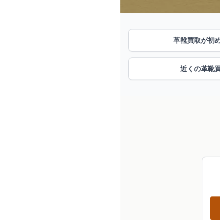
革靴買取が初
近くの革靴