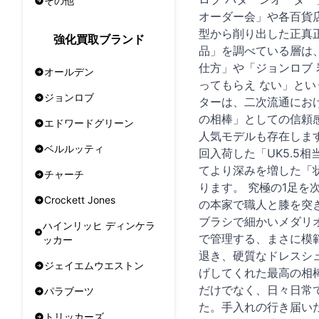
その他
オーダー会」や各百貨
型から削り出した正真正
強化買取ブランド
品」を調べている層は
仕方」や「ジョンロブ
オールデン
ってもらえ ない」と
ジョンロブ
ターは、二次流通にお
の相棒」としての信頼
エドワードグリーン
人気モデルも存在しま
ベルルッティ
回入荷した「UK5.
てより深みを増した「
チャーチ
ります。 究極の1足を
Crockett Jones
の本家で職人と膝を突
ブラシで細かいメダリ
ハインリッヒ ディンケラ
で管理する、まさに模
ッカー
退き、硬質なドレスシ
ジェイエムウエストン
げしてくれた最高の相
だけでなく、日々日常
パラブーツ
た。手入れの行き届い
トリッカーズ