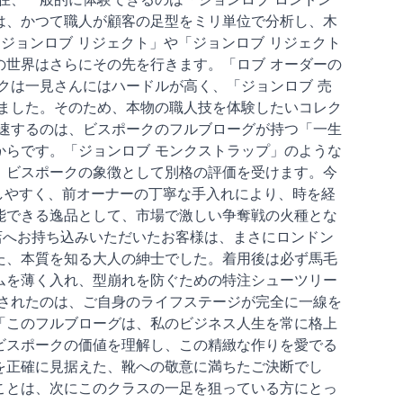
は、かつて職人が顧客の足型をミリ単位で分析し、木
ジョンロブ リジェクト」や「ジョンロブ リジェクト
世界はさらにその先を行きます。「ロブ オーダーの
クは一見さんにはハードルが高く、「ジョンロブ 売
ました。そのため、本物の職人技を体験したいコレク
速するのは、ビスポークのフルブローグが持つ「一生
らです。「ジョンロブ モンクストラップ」のような
、ビスポークの象徴として別格の評価を受けます。今
和しやすく、前オーナーの丁寧な手入れにより、時を経
能できる逸品として、市場で激しい争奪戦の火種とな
本店へお持ち込みいただいたお客様は、まさにロンドン
た、本質を知る大人の紳士でした。着用後は必ず馬毛
ムを薄く入れ、型崩れを防ぐための特注シューツリー
されたのは、ご自身のライフステージが完全に一線を
「このフルブローグは、私のビジネス人生を常に格上
ビスポークの価値を理解し、この精緻な作りを愛でる
を正確に見据えた、靴への敬意に満ちたご決断でし
ことは、次にこのクラスの一足を狙っている方にとっ