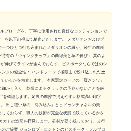
フルブローグを、丁寧に使用された良好なコンディションで
」を以下の視点で精査いたします。 メダリオンおよびブ
で一つひとつ打ち込まれたメダリオンの縁が、経年の摩耗
グ特有の「ウイングチップ」の曲線美と革の伸び： 翼のよ
革が伸びてラインが歪んでおらず、ビスポークならではのシ
ャンクの健全性： ハンドソーンで極限まで絞り込まれた土
ているかを精査します。 本家選定カーフの「履きシワ」
に細かく入り、乾燥によるクラックの予兆がないことを厳
ロゴを確認します。足裏の摩擦で消えやすい格式高い印字
。 出し縫い糸の「沈み込み」とヒドゥンチャネルの美
出しておらず、職人の技術が完全な状態で残っているかを
なカカトの造形を拝見します。芯材が硬く残っており、歩行
へのご提案 ジョンロブ・ロンドンのビスポーク・フルブロ