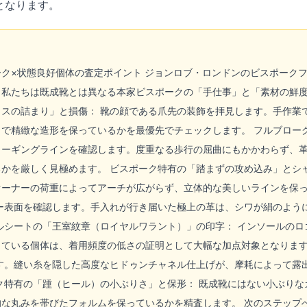
となります。
ク×状態良好個体の査定ポイント ジョンロブ・ロンドンのビスポーク
、私たちは既成靴とは異なる本家ビスポークの「手仕事」と「素材の鮮度
カスの詰まり」と損傷： 靴の顔である爪先の装飾を拝見します。手作業
で精緻な造形を保っているかを最優先でチェックします。 フルブロー
ローギングラインを確認します。度重なる歩行の屈曲にもかかわらず、
かを厳しく見極めます。 ビスポーク特有の「踏まずの攻め込み」とシ
オーナーの荷重によってアーチが広がらず、立体的な美しいラインを保っ
パー表面を確認します。手入れが行き届いた極上の革は、シワが絹のよう
ルシートの「王室紋章（ロイヤルワラント）」の印字： インソールの
っている個体は、着用頻度の低さの証明として大幅な加点対象となります
ます。縫い糸を隠した高度なヒドゥンチャネル仕上げが、摩耗によって露
ク特有の「踵（ヒール）の小ぶりさ」と保形： 既成靴にはない小ぶり
な丸みを帯びたフォルムを保っているかを精査します。 次のステップ