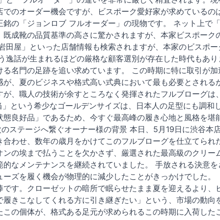
店でのオーダー機会ですが、ビスポーク愛好家が求めているの
銘の「ジョンロブ フルオーダー」の現物です。 ネット上で「
、既成靴の品質基準の高さに驚かされますが、本家ビスポークの
 岩田屋」といった店舗情報も検索されますが、本家のビスポー
いう逸話が生まれるほどの厳格な顧客選別が存在した時代もあり
ける名門の足跡を追い求めています。 この時期に特に取引が加
感が、夏のビジネスや格式高い式典において最も必要とされるか
すが、職人の技術が余すところなく発揮されたフルブローグは
5相当」という希少なゴールデンサイズは、日本人の足型にも調
状態良好品」であるため、今すぐ最高峰の履き心地と風格を堪
次のステージへ繋ぐオーナー様の背景 本日、5月19日に渋谷
き合わせ、数年の歳月をかけてこのフルブローグを仕立てられ
オンの埃まで払うことを欠かさず、厳選された最高級のクリー
範的なメンテナンスを継続されていました。 手放される決意を
ューズを履く機会が物理的に減少したことがきっかけでした。
棒です。クローゼットの暗所で眠らせたまま夏を迎えるより、
で履きこなしてくれる方に引き継ぎたい」という、市場の動向
たこの個体が、格式ある足元が求められるこの時期に入荷した