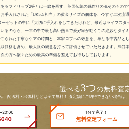
であるフィリップ2等とは一線を画す、英国伝統の靴作りの魂そのもので
お手入れされた「UK5.5相当」の黄金サイズの個体を、今すぐ二次流
クローゼットの中に「大切に手入れをしてきたけれど、最近はライフスタ
ているのなら、一年の中で最も高い熱量で愛好家が動くこの絶妙なタイ
でこられた丁寧なケアの時間と、本家ロブへの敬意を、単なる中古品と
いう買取価格を含め、最大限の誠意を持って評価させていただきます。渋
、次の方へ繋ぐための最高の準備を整えてお待ちしております。
3つ
選べる
の無料査
ん、配送料・出張料などは全て無料！ 査定額にご納得できない場合は、
20:00
1分で完了！
6640
無料査定フォーム