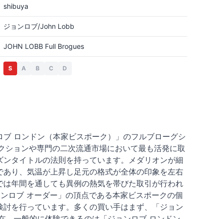
shibuya
ジョンロブ/John Lobb
JOHN LOBB Full Brogues
S
A
B
C
D
ブ ロンドン（本家ビスポーク）」のフルブローグシ
クションや専門の二次流通市場において最も活発に取
ズンタイトルの法則を持っています。メダリオンが細
であり、気温が上昇し足元の格式が全体の印象を左右
では年間を通しても異例の熱気を帯びた取引が行われ
ョンロブ オーダー」の頂点である本家ビスポークの個
検討を行っています。多くの買い手はまず、「ジョン
在、一般的に体験できるのは「ジョンロブ ロンドン