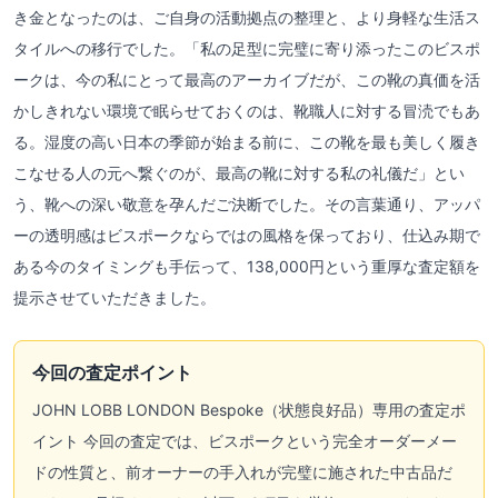
き金となったのは、ご自身の活動拠点の整理と、より身軽な生活ス
タイルへの移行でした。「私の足型に完璧に寄り添ったこのビスポ
ークは、今の私にとって最高のアーカイブだが、この靴の真価を活
かしきれない環境で眠らせておくのは、靴職人に対する冒涜でもあ
る。湿度の高い日本の季節が始まる前に、この靴を最も美しく履き
こなせる人の元へ繋ぐのが、最高の靴に対する私の礼儀だ」とい
う、靴への深い敬意を孕んだご決断でした。その言葉通り、アッパ
ーの透明感はビスポークならではの風格を保っており、仕込み期で
ある今のタイミングも手伝って、138,000円という重厚な査定額を
提示させていただきました。
今回の査定ポイント
JOHN LOBB LONDON Bespoke（状態良好品）専用の査定ポ
イント 今回の査定では、ビスポークという完全オーダーメー
ドの性質と、前オーナーの手入れが完璧に施された中古品だ