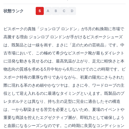
状態ランク
S
A
B
C
D
ビスポークの真髄「ジョンロブ ロンドン」が5月の転換期に市場で
高騰する理由 ジョンロブ ロンドンが手がけるビスポークシューズ
は、既製品とは一線を画す、まさに「足のための芸術品」です。中
古市場において、この極めて希少なビスポーク靴が最もダイレクト
に活発な動きを見せるのは、最高気温が上がり、足元に軽快さと本
物志向の質感を求める5月中旬から6月にかけてのこの時期です。ビ
スポーク特有の重厚な作りでありながら、初夏の陽光にさらされた
際に現れる革のきめ細やかなツヤは、まさに今、ワードローブの主
役として迎え入れるのに最適なタイミングといえます。既製品のプ
レタポルテとは異なり、持ち主の足型に完全に適合したその構造
は、一から馴染ませる苦労を必要としないため、夏場のイベントや
重要な商談を控えたエグゼクティブ層が、即戦力として確保しよう
と血眼になるシーズンなのです。この時期に良質なコンディション