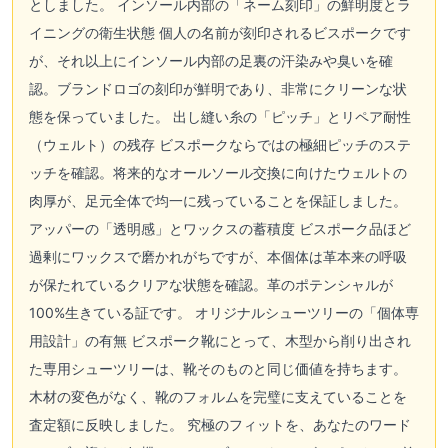
としました。 インソール内部の「ネーム刻印」の鮮明度とラ
イニングの衛生状態 個人の名前が刻印されるビスポークです
が、それ以上にインソール内部の足裏の汗染みや臭いを確
認。ブランドロゴの刻印が鮮明であり、非常にクリーンな状
態を保っていました。 出し縫い糸の「ピッチ」とリペア耐性
（ウェルト）の残存 ビスポークならではの極細ピッチのステ
ッチを確認。将来的なオールソール交換に向けたウェルトの
肉厚が、足元全体で均一に残っていることを保証しました。
アッパーの「透明感」とワックスの蓄積度 ビスポーク品ほど
過剰にワックスで磨かれがちですが、本個体は革本来の呼吸
が保たれているクリアな状態を確認。革のポテンシャルが
100%生きている証です。 オリジナルシューツリーの「個体専
用設計」の有無 ビスポーク靴にとって、木型から削り出され
た専用シューツリーは、靴そのものと同じ価値を持ちます。
木材の変色がなく、靴のフォルムを完璧に支えていることを
査定額に反映しました。 究極のフィットを、あなたのワード