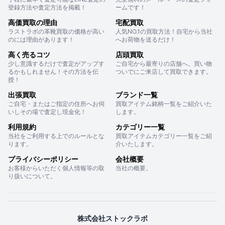
登録方法や査定方法を掲載！
ームです！
高価買取の理由
宅配買取
ラストラボの革靴買取の価格が高い
人気NO.1の買取方法！自宅から当社
のには理由があります！
へお荷物を送るだけ！
高く売るコツ
店頭買取
少し意識するだけで査定がアップす
ご自宅から最寄りの店舗へ。買い物
るかもしれません！その方法を伝
ついでにご来店して買取できます。
授！
出張買取
ブランド一覧
ご自宅・またはご指定の住所へお伺
買取アイテム銘柄一覧をご紹介いた
いしその場で査定し現金化！
します。
利用規約
カテゴリー一覧
当社をご利用する上でのルールとな
買取アイテムカテゴリー一覧をご紹
ります。
介いたします。
プライバシーポリシー
会社概要
お客様からいただく個人情報等の取
当社の概要。
り扱いについて。
株式会社ストックラボ