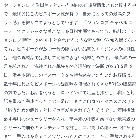
や「ジョンロブ 岩田屋」といった国内の正規店情報とも比較する中
で、最終的にこのビスポーク靴が持つ「自分にとっての最高のフィ
ット感」を探り当てようとしています。「ジョンロブ チャペル コ
ーデ」でクラシックな着こなしを目指す層であっても、時計の「ジ
ョンロブ 時計」のベルトと合わせるような粋な遊びを知る層であっ
ても、ビスポークが放つ一分の隙もない品質とエイジングの可能性
は、他の既製品では決して到達できない領域なのです。 最高峰の一
足を託された、洗練された靴好きの合理的なご決断 2026年5月19
日、渋谷本店にこのビスポークをお持ち込みいただいたお客様は、
数十年にわたりビスポークの醍醐味を堪能されてきた50代の建築家
の方でした。お話を伺うと、ロンドンにて足型を採寸し、職人と対
話を重ねて完成させたこの一足は、まさに自身のビジネスにおける
「戦うための装具」として長年愛用されてきたそうです。着用後は
必ず専用のシューツリーを入れ、革本来の呼吸を妨げない最高級の
クリームで細心のメンテナンスを施し、コバ周りの削れ一つに至る
まで、手入れを怠ることはなかったとのことでした。 手放される引