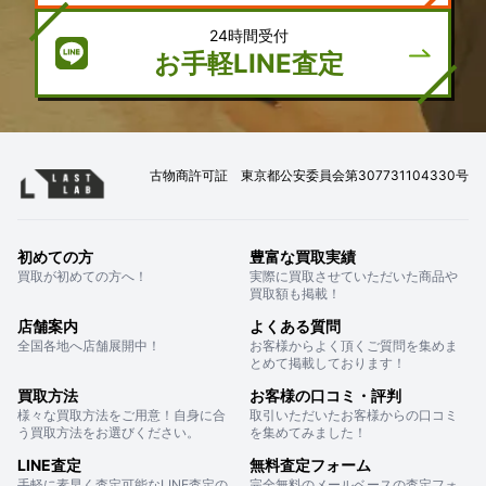
24時間受付
お手軽LINE査定
古物商許可証 東京都公安委員会第307731104330号
初めての方
豊富な買取実績
買取が初めての方へ！
実際に買取させていただいた商品や
買取額も掲載！
店舗案内
よくある質問
全国各地へ店舗展開中！
お客様からよく頂くご質問を集めま
とめて掲載しております！
買取方法
お客様の口コミ・評判
様々な買取方法をご用意！自身に合
取引いただいたお客様からの口コミ
う買取方法をお選びください。
を集めてみました！
LINE査定
無料査定フォーム
手軽に素早く査定可能なLINE査定の
完全無料のメールベースの査定フォ