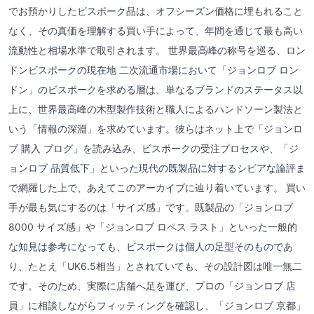
でお預かりしたビスポーク品は、オフシーズン価格に埋もれること
なく、その真価を理解する買い手によって、年間を通じて最も高い
流動性と相場水準で取引されます。 世界最高峰の称号を巡る、ロン
ドンビスポークの現在地 二次流通市場において「ジョンロブ ロン
ドン」のビスポークを求める層は、単なるブランドのステータス以
上に、世界最高峰の木型製作技術と職人によるハンドソーン製法と
いう「情報の深淵」を求めています。彼らはネット上で「ジョンロ
ブ 購入 ブログ」を読み込み、ビスポークの受注プロセスや、「ジ
ョンロブ 品質低下」といった現代の既製品に対するシビアな論評ま
で網羅した上で、あえてこのアーカイブに辿り着いています。 買い
手が最も気にするのは「サイズ感」です。既製品の「ジョンロブ
8000 サイズ感」や「ジョンロブ ロペス ラスト」といった一般的
な知見は参考になっても、ビスポークは個人の足型そのものであ
り、たとえ「UK6.5相当」とされていても、その設計図は唯一無二
です。そのため、実際に店舗へ足を運び、プロの「ジョンロブ 店
員」に相談しながらフィッティングを確認し、「ジョンロブ 京都」