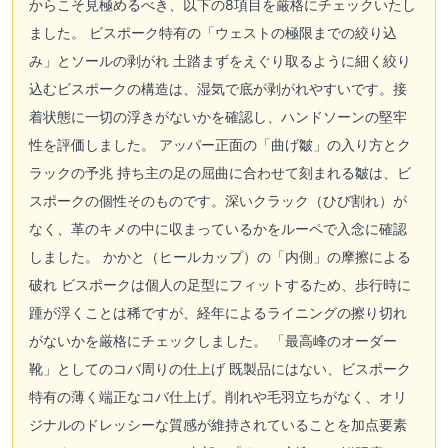
からこそ見極めるべき、以下の8項目を厳格にチェックいたし
ました。 ビスポーク特有の「ウェストの極限までの絞り込
み」とソールの剥がれ 土踏まずをえぐり取るように細く絞り
込むビスポークの構造は、湿気で底が剥がれやすいです。接
着状態に一切の浮きがないかを確認し、ハンドソーンの堅牢
性を評価しました。 アッパー正面の「曲げ皺」の入り方とク
ラックの予兆 持ち主の足の屈曲に合わせて刻まれる皺は、ビ
スポークの個性そのものです。深いクラック（ひび割れ）が
なく、革のキメの中に収まっているかをルーペで入念に確認
しました。 かかと（ヒールカップ）の「内側」の摩擦による
破れ ビスポークは個人の足型にフィットするため、歩行時に
踵が浮くことは稀ですが、経年によるライニングの擦り切れ
がないかを厳格にチェックしました。 「最高峰のオーダー
靴」としてのコバ周りの仕上げ 既製品にはない、ビスポーク
特有の薄く端正なコバ仕上げ。削れや毛羽立ちがなく、オリ
ジナルのドレッシーな質感が維持されていることを加点要素