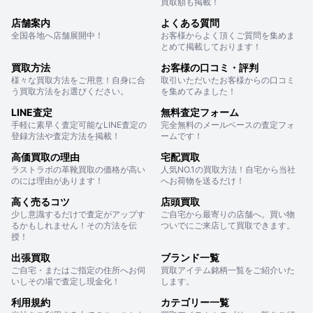
買取額も掲載！
店舗案内
よくある質問
全国各地へ店舗展開中！
お客様からよく頂くご質問を集めま
とめて掲載しております！
買取方法
お客様の口コミ・評判
様々な買取方法をご用意！自身に合
取引いただいたお客様からの口コミ
う買取方法をお選びください。
を集めてみました！
LINE査定
無料査定フォーム
手軽に素早く査定可能なLINE査定の
完全無料のメールベースの査定フォ
登録方法や査定方法を掲載！
ームです！
高価買取の理由
宅配買取
ラストラボの革靴買取の価格が高い
人気NO.1の買取方法！自宅から当社
のには理由があります！
へお荷物を送るだけ！
高く売るコツ
店頭買取
少し意識するだけで査定がアップす
ご自宅から最寄りの店舗へ。買い物
るかもしれません！その方法を伝
ついでにご来店して買取できます。
授！
出張買取
ブランド一覧
ご自宅・またはご指定の住所へお伺
買取アイテム銘柄一覧をご紹介いた
いしその場で査定し現金化！
します。
利用規約
カテゴリー一覧