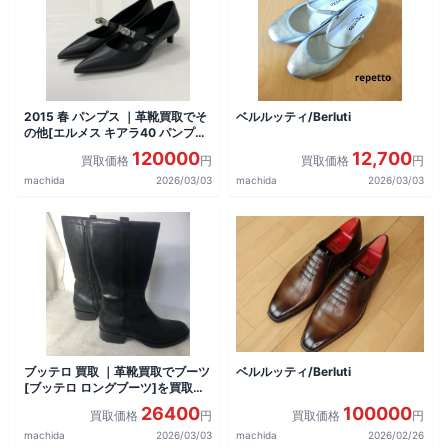
2015 春 パンプス ｜革靴買取でそ
ベルルッティ/Berluti
の他[エルメス キアラ40 パンプス]
を買取しました。
120000
12,700
買取価格
円
買取価格
円
machida
2026/03/03
machida
2026/03/03
ブッテロ 買取 ｜革靴買取でブーツ
ベルルッティ/Berluti
[ブッテロ ロングブーツ]を買取し
ました。
26400
100000
買取価格
円
買取価格
円
machida
2026/03/03
machida
2026/02/26