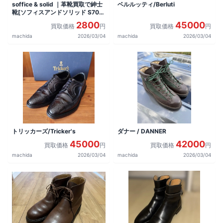
soffice & solid ｜革靴買取で紳士
ベルルッティ/Berluti
靴[ソフィスアンドソリッド S702]
を買取しました。
2800
45000
買取価格
円
買取価格
円
machida
2026/03/04
machida
2026/03/04
トリッカーズ/Tricker's
ダナー / DANNER
45000
42000
買取価格
円
買取価格
円
machida
2026/03/04
machida
2026/03/04