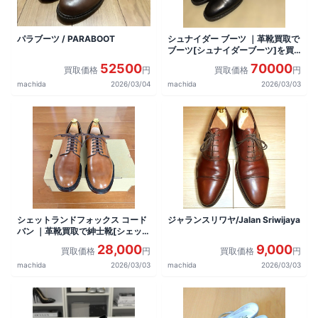
パラブーツ / PARABOOT
シュナイダー ブーツ ｜革靴買取で
ブーツ[シュナイダーブーツ]を買
取しました。
52500
70000
買取価格
円
買取価格
円
machida
2026/03/04
machida
2026/03/03
シェットランドフォックス コード
ジャランスリワヤ/Jalan Sriwijaya
バン ｜革靴買取で紳士靴[シェット
ランドフォックス コードバン サイ
28,000
9,000
買取価格
円
買取価格
円
ズ6 24.0cm相当 ]を買取しまし
た。
machida
2026/03/03
machida
2026/03/03