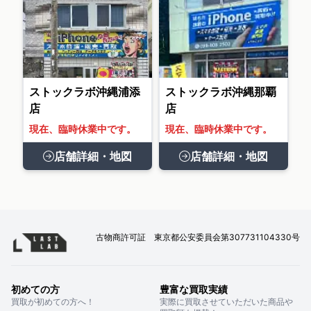
ストックラボ沖縄浦添
ストックラボ沖縄那覇
店
店
現在、臨時休業中です。
現在、臨時休業中です。
店舗詳細・地図
店舗詳細・地図
古物商許可証 東京都公安委員会第307731104330号
初めての方
豊富な買取実績
買取が初めての方へ！
実際に買取させていただいた商品や