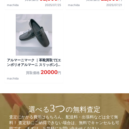
machida
2025/07/25
machida
2025/07/21
アルマーニマーク ｜革靴買取で[エ
ンポリオアルマーニ スリッポン]を
買取しました。
20000
買取価格
円
machida
3つ
選べる
の無料査定
査定にかかる費用はもちろん、配送料・出張料などは全て無
料！ 査定額にご納得できない場合は、無料でキャンセルも可
能です。 まずは、お気軽にお問い合わせください。