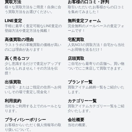
買取方法
お客様の口コミ・評判
様々な買取方法をご用意！自身に合
取引いただいたお客様からの口コミ
う買取方法をお選びください。
を集めてみました！
LINE査定
無料査定フォーム
手軽に素早く査定可能なLINE査定の
完全無料のメールベースの査定フォ
登録方法や査定方法を掲載！
ームです！
高価買取の理由
宅配買取
ラストラボの革靴買取の価格が高い
人気NO.1の買取方法！自宅から当社
のには理由があります！
へお荷物を送るだけ！
高く売るコツ
店頭買取
少し意識するだけで査定がアップす
ご自宅から最寄りの店舗へ。買い物
るかもしれません！その方法を伝
ついでにご来店して買取できます。
授！
出張買取
ブランド一覧
ご自宅・またはご指定の住所へお伺
買取アイテム銘柄一覧をご紹介いた
いしその場で査定し現金化！
します。
利用規約
カテゴリー一覧
当社をご利用する上でのルールとな
買取アイテムカテゴリー一覧をご紹
ります。
介いたします。
プライバシーポリシー
会社概要
お客様からいただく個人情報等の取
当社の概要。
り扱いについて。