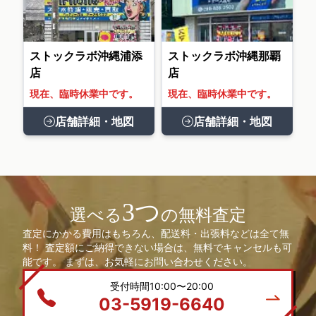
ストックラボ沖縄浦添
ストックラボ沖縄那覇
店
店
現在、臨時休業中です。
現在、臨時休業中です。
店舗詳細・地図
店舗詳細・地図
3つ
選べる
の無料査定
査定にかかる費用はもちろん、配送料・出張料などは全て無
料！ 査定額にご納得できない場合は、無料でキャンセルも可
能です。 まずは、お気軽にお問い合わせください。
受付時間10:00〜20:00
03-5919-6640