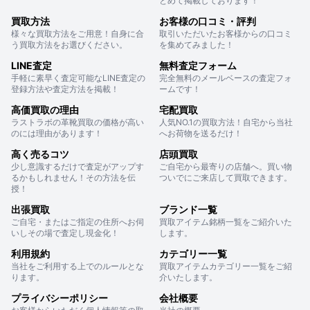
とめて掲載しております！
買取方法
お客様の口コミ・評判
様々な買取方法をご用意！自身に合
取引いただいたお客様からの口コミ
う買取方法をお選びください。
を集めてみました！
LINE査定
無料査定フォーム
手軽に素早く査定可能なLINE査定の
完全無料のメールベースの査定フォ
登録方法や査定方法を掲載！
ームです！
高価買取の理由
宅配買取
ラストラボの革靴買取の価格が高い
人気NO.1の買取方法！自宅から当社
のには理由があります！
へお荷物を送るだけ！
高く売るコツ
店頭買取
少し意識するだけで査定がアップす
ご自宅から最寄りの店舗へ。買い物
るかもしれません！その方法を伝
ついでにご来店して買取できます。
授！
出張買取
ブランド一覧
ご自宅・またはご指定の住所へお伺
買取アイテム銘柄一覧をご紹介いた
いしその場で査定し現金化！
します。
利用規約
カテゴリー一覧
当社をご利用する上でのルールとな
買取アイテムカテゴリー一覧をご紹
ります。
介いたします。
プライバシーポリシー
会社概要