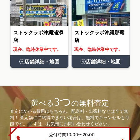
ストックラボ沖縄浦添
ストックラボ沖縄那覇
店
店
現在、臨時休業中です。
現在、臨時休業中です。
店舗詳細・地図
店舗詳細・地図
3つ
選べる
の無料査定
査定にかかる費用はもちろん、配送料・出張料などは全て無
料！ 査定額にご納得できない場合は、無料でキャンセルも可
能です。 まずは、お気軽にお問い合わせください。
受付時間10:00〜20:00