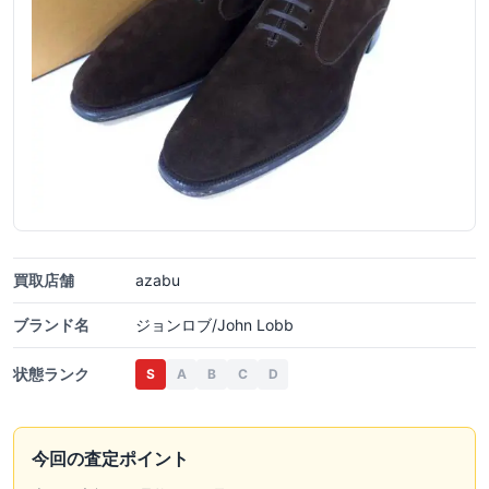
買取店舗
azabu
ブランド名
ジョンロブ/John Lobb
状態ランク
S
A
B
C
D
今回の査定ポイント