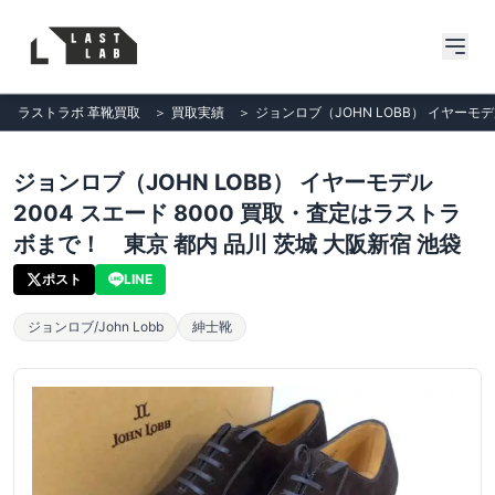
ラストラボ 革靴買取
＞
買取実績
＞
ジョンロブ（JOHN LOBB） イヤーモデ
ジョンロブ（JOHN LOBB） イヤーモデル
2004 スエード 8000 買取・査定はラストラ
ボまで！ 東京 都内 品川 茨城 大阪新宿 池袋
ポスト
LINE
ジョンロブ/John Lobb
紳士靴