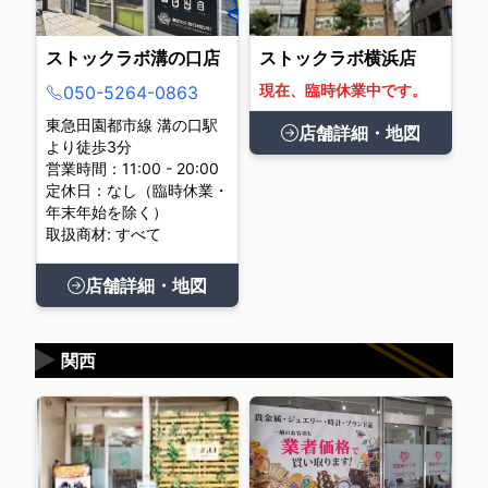
ストックラボ溝の口店
ストックラボ横浜店
現在、臨時休業中です。
050-5264-0863
東急田園都市線 溝の口駅
店舗詳細・地図
より徒歩3分
営業時間：11:00 - 20:00
定休日：なし（臨時休業・
年末年始を除く）
取扱商材: すべて
店舗詳細・地図
▶
関西