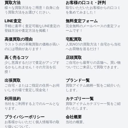
買取方法
お客様の口コミ・評判
様々な買取方法をご用意！自身に合
取引いただいたお客様からの口コミ
う買取方法をお選びください。
を集めてみました！
LINE査定
無料査定フォーム
手軽に素早く査定可能なLINE査定の
完全無料のメールベースの査定フォ
登録方法や査定方法を掲載！
ームです！
高価買取の理由
宅配買取
ラストラボの革靴買取の価格が高い
人気NO.1の買取方法！自宅から当社
のには理由があります！
へお荷物を送るだけ！
高く売るコツ
店頭買取
少し意識するだけで査定がアップす
ご自宅から最寄りの店舗へ。買い物
るかもしれません！その方法を伝
ついでにご来店して買取できます。
授！
出張買取
ブランド一覧
ご自宅・またはご指定の住所へお伺
買取アイテム銘柄一覧をご紹介いた
いしその場で査定し現金化！
します。
利用規約
カテゴリー一覧
当社をご利用する上でのルールとな
買取アイテムカテゴリー一覧をご紹
ります。
介いたします。
プライバシーポリシー
会社概要
お客様からいただく個人情報等の取
当社の概要。
り扱いについて。