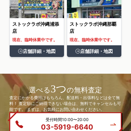
ストックラボ沖縄浦添
ストックラボ沖縄那覇
店
店
現在、臨時休業中です。
現在、臨時休業中です。
店舗詳細・地図
店舗詳細・地図
3つ
選べる
の無料査定
査定にかかる費用はもちろん、配送料・出張料などは全て無
料！ 査定額にご納得できない場合は、無料でキャンセルも可
能です。 まずは、お気軽にお問い合わせください。
受付時間10:00〜20:00
03-5919-6640