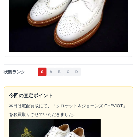
状態ランク
S
A
B
C
D
今回の査定ポイント
本日は
宅配買取
にて、「
クロケット＆ジョーンズ
CHEVIOT」
をお買取りさせていただきました。