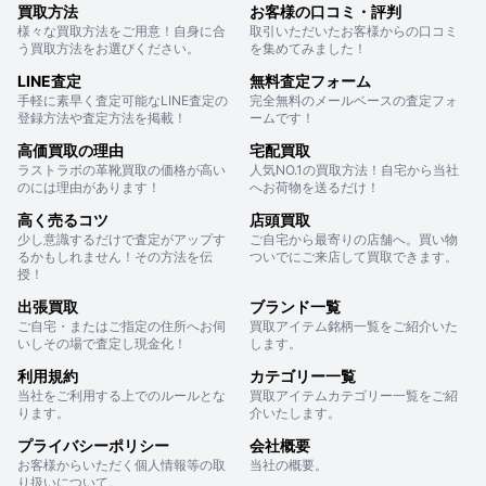
買取方法
お客様の口コミ・評判
様々な買取方法をご用意！自身に合
取引いただいたお客様からの口コミ
う買取方法をお選びください。
を集めてみました！
LINE査定
無料査定フォーム
手軽に素早く査定可能なLINE査定の
完全無料のメールベースの査定フォ
登録方法や査定方法を掲載！
ームです！
高価買取の理由
宅配買取
ラストラボの革靴買取の価格が高い
人気NO.1の買取方法！自宅から当社
のには理由があります！
へお荷物を送るだけ！
高く売るコツ
店頭買取
少し意識するだけで査定がアップす
ご自宅から最寄りの店舗へ。買い物
るかもしれません！その方法を伝
ついでにご来店して買取できます。
授！
出張買取
ブランド一覧
ご自宅・またはご指定の住所へお伺
買取アイテム銘柄一覧をご紹介いた
いしその場で査定し現金化！
します。
利用規約
カテゴリー一覧
当社をご利用する上でのルールとな
買取アイテムカテゴリー一覧をご紹
ります。
介いたします。
プライバシーポリシー
会社概要
お客様からいただく個人情報等の取
当社の概要。
り扱いについて。