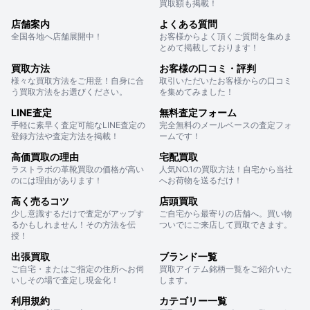
買取額も掲載！
店舗案内
よくある質問
全国各地へ店舗展開中！
お客様からよく頂くご質問を集めま
とめて掲載しております！
買取方法
お客様の口コミ・評判
様々な買取方法をご用意！自身に合
取引いただいたお客様からの口コミ
う買取方法をお選びください。
を集めてみました！
LINE査定
無料査定フォーム
手軽に素早く査定可能なLINE査定の
完全無料のメールベースの査定フォ
登録方法や査定方法を掲載！
ームです！
高価買取の理由
宅配買取
ラストラボの革靴買取の価格が高い
人気NO.1の買取方法！自宅から当社
のには理由があります！
へお荷物を送るだけ！
高く売るコツ
店頭買取
少し意識するだけで査定がアップす
ご自宅から最寄りの店舗へ。買い物
るかもしれません！その方法を伝
ついでにご来店して買取できます。
授！
出張買取
ブランド一覧
ご自宅・またはご指定の住所へお伺
買取アイテム銘柄一覧をご紹介いた
いしその場で査定し現金化！
します。
利用規約
カテゴリー一覧