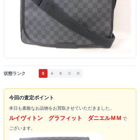
状態ランク
S
A
B
C
D
今回の査定ポイント
本日も素敵なお品物をお買取させていただきました。
ルイヴィトン グラフィット ダニエルＭＭ
で
ございます。