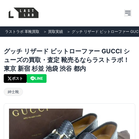
ラストラボ 革靴買取
＞
買取実績
＞
グッチ リザード ビットローファー GUC
グッチ リザード ビットローファー GUCCI シ
ューズの買取・査定 靴売るならラストラボ！
東京 新宿 杉並 池袋 渋谷 都内
ポスト
LINE
紳士靴