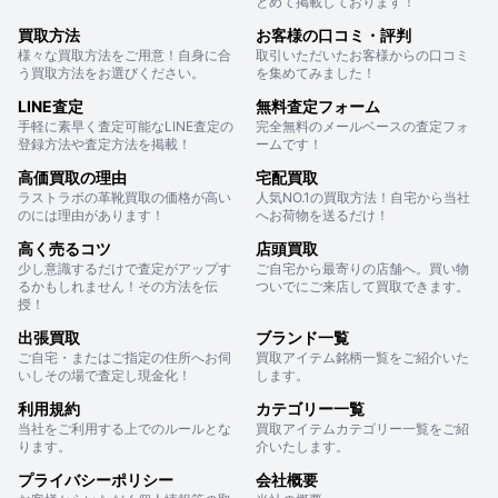
とめて掲載しております！
買取方法
お客様の口コミ・評判
様々な買取方法をご用意！自身に合
取引いただいたお客様からの口コミ
う買取方法をお選びください。
を集めてみました！
LINE査定
無料査定フォーム
手軽に素早く査定可能なLINE査定の
完全無料のメールベースの査定フォ
登録方法や査定方法を掲載！
ームです！
高価買取の理由
宅配買取
ラストラボの革靴買取の価格が高い
人気NO.1の買取方法！自宅から当社
のには理由があります！
へお荷物を送るだけ！
高く売るコツ
店頭買取
少し意識するだけで査定がアップす
ご自宅から最寄りの店舗へ。買い物
るかもしれません！その方法を伝
ついでにご来店して買取できます。
授！
出張買取
ブランド一覧
ご自宅・またはご指定の住所へお伺
買取アイテム銘柄一覧をご紹介いた
いしその場で査定し現金化！
します。
利用規約
カテゴリー一覧
当社をご利用する上でのルールとな
買取アイテムカテゴリー一覧をご紹
ります。
介いたします。
プライバシーポリシー
会社概要