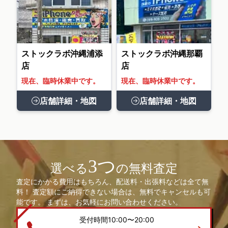
ストックラボ沖縄浦添
ストックラボ沖縄那覇
店
店
現在、臨時休業中です。
現在、臨時休業中です。
店舗詳細・地図
店舗詳細・地図
3つ
選べる
の無料査定
査定にかかる費用はもちろん、配送料・出張料などは全て無
料！ 査定額にご納得できない場合は、無料でキャンセルも可
能です。 まずは、お気軽にお問い合わせください。
受付時間10:00〜20:00