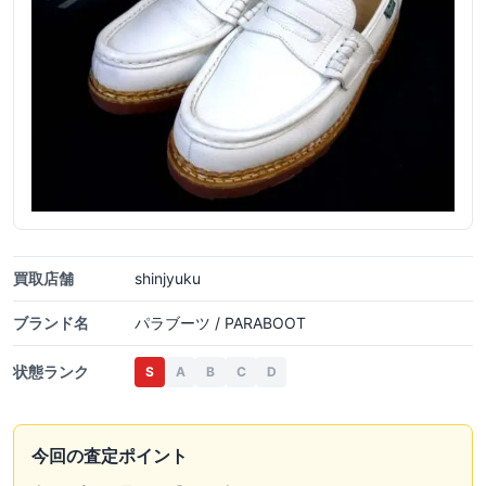
買取店舗
shinjyuku
ブランド名
パラブーツ / PARABOOT
状態ランク
S
A
B
C
D
今回の査定ポイント