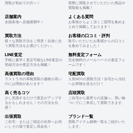
買取が初めての方へ！
実際に買取させていただいた商品や
買取額も掲載！
店舗案内
よくある質問
全国各地へ店舗展開中！
お客様からよく頂くご質問を集めま
とめて掲載しております！
買取方法
お客様の口コミ・評判
様々な買取方法をご用意！自身に合
取引いただいたお客様からの口コミ
う買取方法をお選びください。
を集めてみました！
LINE査定
無料査定フォーム
手軽に素早く査定可能なLINE査定の
完全無料のメールベースの査定フォ
登録方法や査定方法を掲載！
ームです！
高価買取の理由
宅配買取
ラストラボの革靴買取の価格が高い
人気NO.1の買取方法！自宅から当社
のには理由があります！
へお荷物を送るだけ！
高く売るコツ
店頭買取
少し意識するだけで査定がアップす
ご自宅から最寄りの店舗へ。買い物
るかもしれません！その方法を伝
ついでにご来店して買取できます。
授！
出張買取
ブランド一覧
ご自宅・またはご指定の住所へお伺
買取アイテム銘柄一覧をご紹介いた
いしその場で査定し現金化！
します。