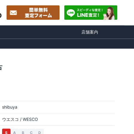
0
店舗案内
古
shibuya
ウエスコ / WESCO
S
A
B
C
D