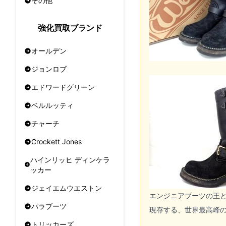
その他
強化買取ブランド
オールデン
ジョンロブ
エドワードグリーン
ベルルッティ
チャーチ
Crockett Jones
ハインリッヒ ディンケラ
ッカー
ジェイエムウエストン
エンジニアブーツの王
パラブーツ
現存する、世界最高峰
トリッカーズ