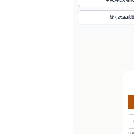
近くの革靴
現