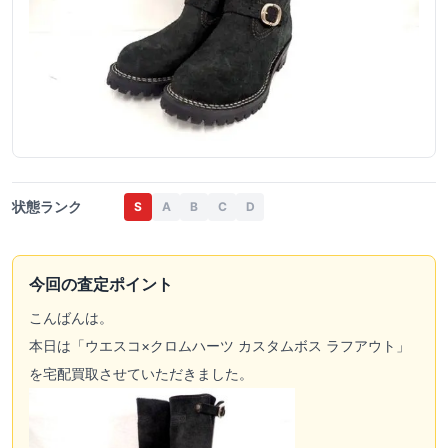
状態ランク
S
A
B
C
D
今回の査定ポイント
こんばんは。
本日は「
ウエスコ
×クロムハーツ カスタムボス ラフアウト」
を
宅配買取
させていただきました。