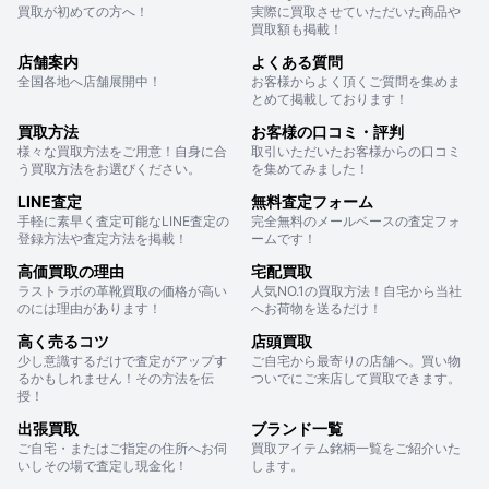
買取が初めての方へ！
実際に買取させていただいた商品や
買取額も掲載！
店舗案内
よくある質問
全国各地へ店舗展開中！
お客様からよく頂くご質問を集めま
とめて掲載しております！
買取方法
お客様の口コミ・評判
様々な買取方法をご用意！自身に合
取引いただいたお客様からの口コミ
う買取方法をお選びください。
を集めてみました！
LINE査定
無料査定フォーム
手軽に素早く査定可能なLINE査定の
完全無料のメールベースの査定フォ
登録方法や査定方法を掲載！
ームです！
高価買取の理由
宅配買取
ラストラボの革靴買取の価格が高い
人気NO.1の買取方法！自宅から当社
のには理由があります！
へお荷物を送るだけ！
高く売るコツ
店頭買取
少し意識するだけで査定がアップす
ご自宅から最寄りの店舗へ。買い物
るかもしれません！その方法を伝
ついでにご来店して買取できます。
授！
出張買取
ブランド一覧
ご自宅・またはご指定の住所へお伺
買取アイテム銘柄一覧をご紹介いた
いしその場で査定し現金化！
します。