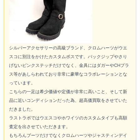
シルバーアクセサリーの高級ブランド、クロムハーツが
ウエ
スコ
に別注をかけたカスタムボスです。バックジップやさり
げないピンクステッチだけでなく、金具にはダガーやCHプラ
ス等があしらわれており非常に豪華なコラボレーションとな
っています。
こちらの一足は希少価値や定価が非常に高いこと、そして新
品に近いコンディションだった為、超高価買取をさせていた
だきました。
ラストラボでは
ウエスコ
や
ホワイツ
のカスタムタイプも高額
査定を出させていただきます。
もちろんブーツだけでなくクロムハーツやジャスティンデイ