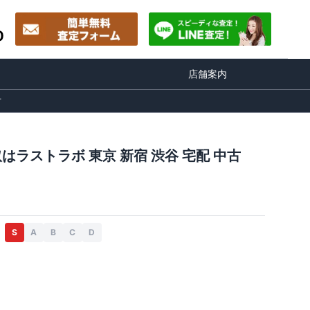
0
店舗案内
古
ストラボ 東京 新宿 渋谷 宅配 中古
S
A
B
C
D