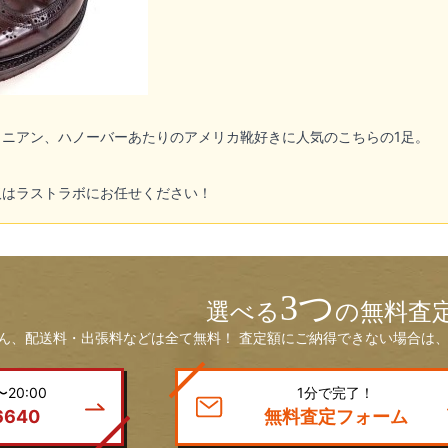
ニアン、ハノーバーあたりのアメリカ靴好きに人気のこちらの1足。
取はラストラボにお任せください！
3つ
選べる
の無料査
ん、配送料・出張料などは全て無料！ 査定額にご納得できない場合は、
20:00
1分で完了！
6640
無料査定フォーム