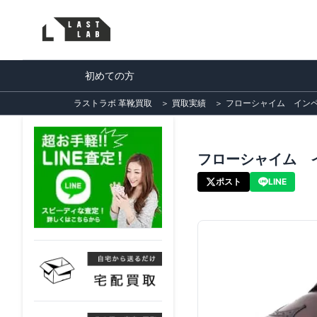
初めての方
ラストラボ 革靴買取
＞
買取実績
＞
フローシャイム インペ
フローシャイム イ
ポスト
LINE