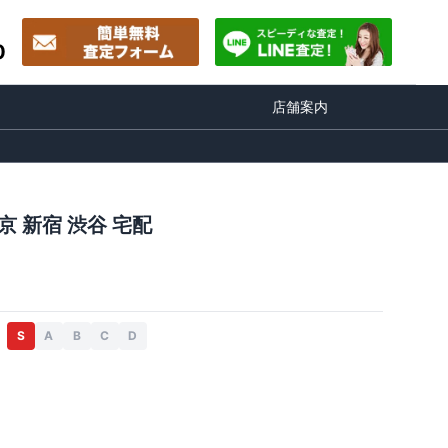
0
店舗案内
京 新宿 渋谷 宅配
S
A
B
C
D