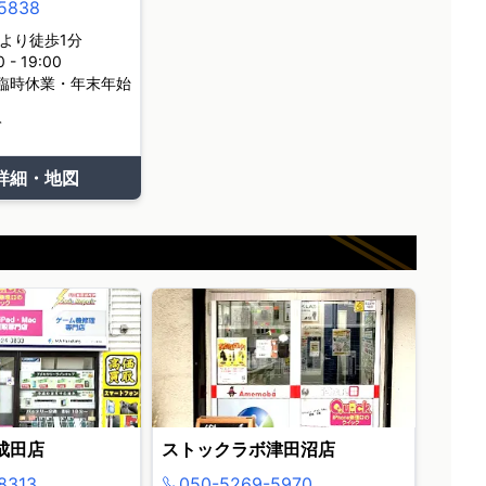
5838
より徒歩1分
- 19:00
臨時休業・年末年始
て
詳細・地図
成田店
ストックラボ津田沼店
8313
050-5269-5970