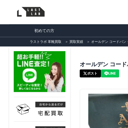
初めての方
ラストラボ 革靴買取
＞
買取実績
＞
オールデン コードバン 
オールデン コードバ
ポスト
LINE