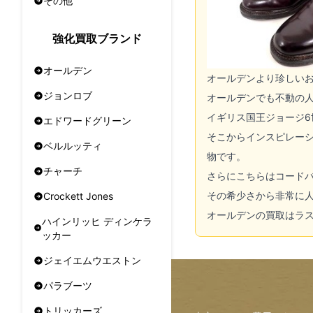
その他
強化買取ブランド
オールデン
オールデンより珍しい
ジョンロブ
オールデンでも不動の
イギリス国王ジョージ6
エドワードグリーン
そこからインスピレー
ベルルッティ
物です。
チャーチ
さらにこちらはコード
その希少さから非常に
Crockett Jones
オールデンの買取はラ
ハインリッヒ ディンケラ
ッカー
ジェイエムウエストン
パラブーツ
トリッカーズ