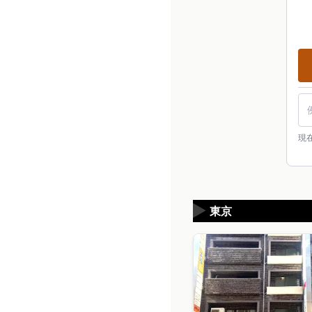
現
▶
東京