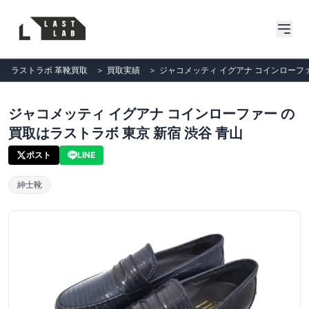
ラストラボ 革靴買取
＞
買取実績
＞
ジャコメッティ イグアナ コインローファ
ジャコメッティ イグアナ コインローファー の
買取はラストラボ 東京 新宿 渋谷 青山
ポスト
LINE
紳士靴