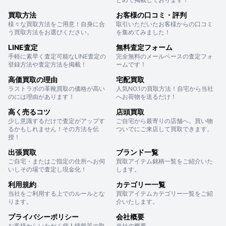
買取方法
お客様の口コミ・評判
様々な買取方法をご用意！自身に合
取引いただいたお客様からの口コミ
う買取方法をお選びください。
を集めてみました！
LINE査定
無料査定フォーム
手軽に素早く査定可能なLINE査定の
完全無料のメールベースの査定フォ
登録方法や査定方法を掲載！
ームです！
高価買取の理由
宅配買取
ラストラボの革靴買取の価格が高い
人気NO.1の買取方法！自宅から当社
のには理由があります！
へお荷物を送るだけ！
高く売るコツ
店頭買取
少し意識するだけで査定がアップす
ご自宅から最寄りの店舗へ。買い物
るかもしれません！その方法を伝
ついでにご来店して買取できます。
授！
出張買取
ブランド一覧
ご自宅・またはご指定の住所へお伺
買取アイテム銘柄一覧をご紹介いた
いしその場で査定し現金化！
します。
利用規約
カテゴリー一覧
当社をご利用する上でのルールとな
買取アイテムカテゴリー一覧をご紹
ります。
介いたします。
プライバシーポリシー
会社概要
お客様からいただく個人情報等の取
当社の概要。