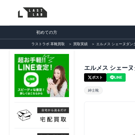
初めての方
ラストラボ 革靴買取
＞
買取実績
＞
エルメス シェーヌダンク
エルメス シェーヌ
ポスト
LINE
紳士靴