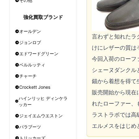
その他
強化買取ブランド
オールデン
言わずと知れたラ
ジョンロブ
けにレザーの質は
エドワードグリーン
今回入荷のローフ
ベルルッティ
シェーヌダンクル
チャーチ
錨から着想を得て
Crockett Jones
販売開始から現在
ハインリッヒ ディンケラ
れたローファー、
ッカー
ラストラボでは高
ジェイエムウエストン
エルメスをはじめ
パラブーツ
トリッカーズ