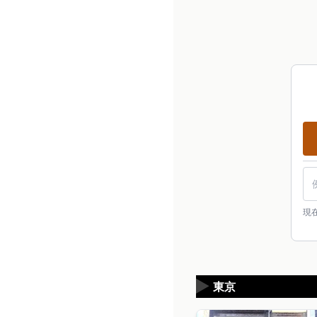
現
▶
東京