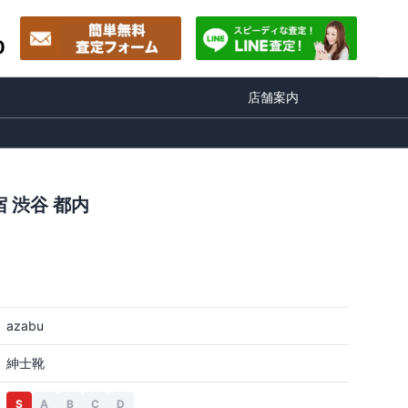
0
店舗案内
 渋谷 都内
azabu
紳士靴
S
A
B
C
D