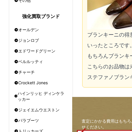
その他
強化買取ブランド
オールデン
ブランキーニの得
ジョンロブ
いったところです
エドワードグリーン
もちろんブランキ
ベルルッティ
こちらのお品物は
チャーチ
ステファノブラン
Crockett Jones
ハインリッヒ ディンケラ
ッカー
ジェイエムウエストン
パラブーツ
査定にかかる費用はもちろ
せください。
トリッカーズ