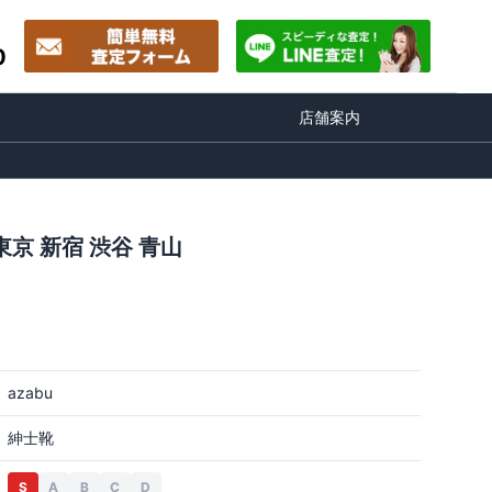
0
店舗案内
京 新宿 渋谷 青山
azabu
紳士靴
S
A
B
C
D