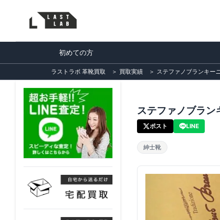
初めての方
ラストラボ 革靴買取
＞
買取実績
＞
ステファノブランキーニ 
ステファノブランキ
ポスト
LINE
紳士靴