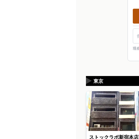
現
▶
東京
ストックラボ新宿本店