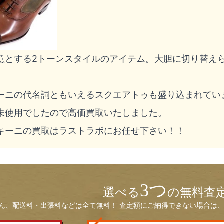
意とする2トーンスタイルのアイテム。大胆に切り替え
。
ーニの代名詞ともいえるスクエアトゥも盛り込まれてい
未使用でしたので高価買取いたしました。
キーニの買取はラストラボにお任せ下さい！！
3つ
選べる
の無料査
ん、配送料・出張料などは全て無料！ 査定額にご納得できない場合は、