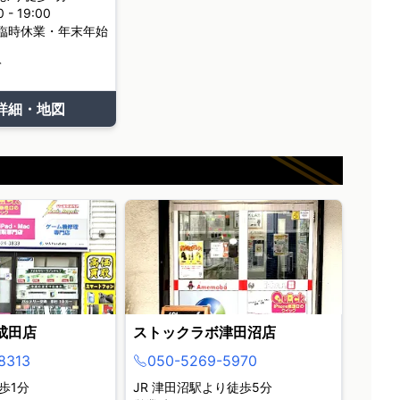
- 19:00
臨時休業・年末年始
て
詳細・地図
成田店
ストックラボ津田沼店
8313
050-5269-5970
歩1分
JR 津田沼駅より徒歩5分