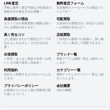
LINE査定
無料査定フォーム
手軽に素早く査定可能なLINE査定の
完全無料のメールベースの査定フォ
登録方法や査定方法を掲載！
ームです！
高価買取の理由
宅配買取
ラストラボの革靴買取の価格が高い
人気NO.1の買取方法！自宅から当社
のには理由があります！
へお荷物を送るだけ！
高く売るコツ
店頭買取
少し意識するだけで査定がアップす
ご自宅から最寄りの店舗へ。買い物
るかもしれません！その方法を伝
ついでにご来店して買取できます。
授！
出張買取
ブランド一覧
ご自宅・またはご指定の住所へお伺
買取アイテム銘柄一覧をご紹介いた
いしその場で査定し現金化！
します。
利用規約
カテゴリー一覧
当社をご利用する上でのルールとな
買取アイテムカテゴリー一覧をご紹
ります。
介いたします。
プライバシーポリシー
会社概要
お客様からいただく個人情報等の取
当社の概要。
り扱いについて。