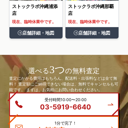
ストックラボ沖縄浦添
ストックラボ沖縄那覇
店
店
現在、臨時休業中です。
現在、臨時休業中です。
店舗詳細・地図
店舗詳細・地図
3つ
選べる
の無料査定
査定にかかる費用はもちろん、配送料・出張料などは全て無
料！ 査定額にご納得できない場合は、無料でキャンセルも可
能です。 まずは、お気軽にお問い合わせください。
受付時間10:00〜20:00
03-5919-6640
1分で完了！