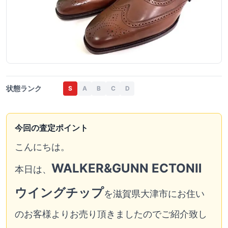
状態ランク
S
A
B
C
D
今回の査定ポイント
こんにちは。
WALKER&GUNN ECTONⅡ
本日は、
ウイングチップ
を滋賀県大津市にお住い
のお客様よりお売り頂きましたのでご紹介致し