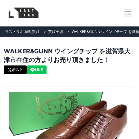
ラストラボ 革靴買取
＞
買取実績
＞
WALKER&GUNN ウイングチップ 
WALKER&GUNN ウイングチップ を滋賀県大
津市在住の方よりお売り頂きました！
ポスト
LINE