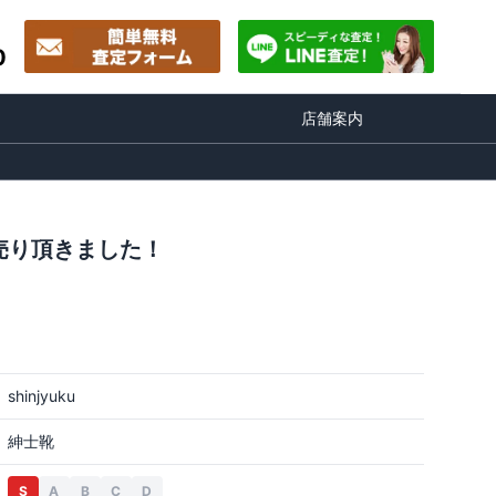
0
店舗案内
売り頂きました！
shinjyuku
紳士靴
S
A
B
C
D