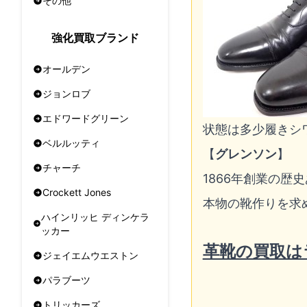
その他
強化買取ブランド
オールデン
ジョンロブ
エドワードグリーン
状態は多少履きシ
ベルルッティ
【
グレンソン
】
チャーチ
1866年創業の歴
Crockett Jones
本物の靴作りを求
ハインリッヒ ディンケラ
ッカー
革靴の買取は
ジェイエムウエストン
パラブーツ
トリッカーズ