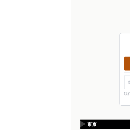
現
▶
東京