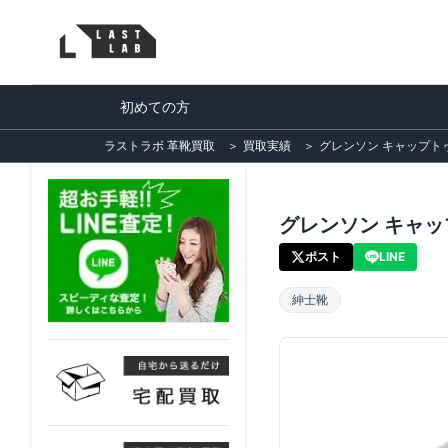
初めての方
ラストラボ 革靴買取
＞
買取実績
＞
グレンソン キャップ
グレンソン キャ
ポスト
LINE
紳士靴