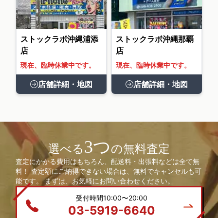
ストックラボ沖縄浦添
ストックラボ沖縄那覇
店
店
現在、臨時休業中です。
現在、臨時休業中です。
店舗詳細・地図
店舗詳細・地図
3つ
選べる
の無料査定
査定にかかる費用はもちろん、配送料・出張料などは全て無
料！ 査定額にご納得できない場合は、無料でキャンセルも可
能です。 まずは、お気軽にお問い合わせください。
受付時間10:00〜20:00
03-5919-6640