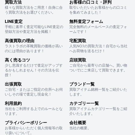
買取方法
お客様の口コミ・評判
様々な買取方法をご用意！自身に合
取引いただいたお客様からの口コミ
う買取方法をお選びください。
を集めてみました！
LINE査定
無料査定フォーム
手軽に素早く査定可能なLINE査定の
完全無料のメールベースの査定フォ
登録方法や査定方法を掲載！
ームです！
高価買取の理由
宅配買取
ラストラボの革靴買取の価格が高い
人気NO.1の買取方法！自宅から当社
のには理由があります！
へお荷物を送るだけ！
高く売るコツ
店頭買取
少し意識するだけで査定がアップす
ご自宅から最寄りの店舗へ。買い物
るかもしれません！その方法を伝
ついでにご来店して買取できます。
授！
出張買取
ブランド一覧
ご自宅・またはご指定の住所へお伺
買取アイテム銘柄一覧をご紹介いた
いしその場で査定し現金化！
します。
利用規約
カテゴリー一覧
当社をご利用する上でのルールとな
買取アイテムカテゴリー一覧をご紹
ります。
介いたします。
プライバシーポリシー
会社概要
お客様からいただく個人情報等の取
当社の概要。
り扱いについて。