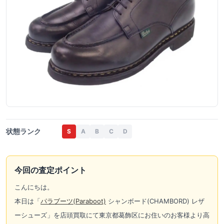
状態ランク
S
A
B
C
D
今回の査定ポイント
こんにちは。
本日は「
パラブーツ(
Paraboot)
シャンボード(CHAMBORD) レザ
ーシューズ」を店頭買取にて東京都葛飾区にお住いのお客様より高