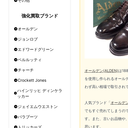
その他
強化買取ブランド
オールデン
ジョンロブ
エドワードグリーン
ベルルッティ
チャーチ
オールデン(ALDEN)
は18
を使用し作られるオール
Crockett Jones
わず高い相場で取引され
ハインリッヒ ディンケラ
ッカー
人気ブランド「
オールデン(
ジェイエムウエストン
でもすぐ売れてしまうの
パラブーツ
す。また、古いお品物や
思います。
トリッカーズ