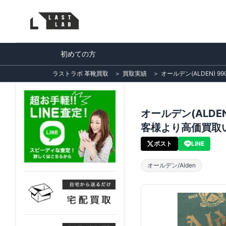
初めての方
ラストラボ 革靴買取
＞
買取実績
＞
オールデン(ALDEN
オールデン(ALD
客様より高価買取
ポスト
LINE
オールデン/Alden