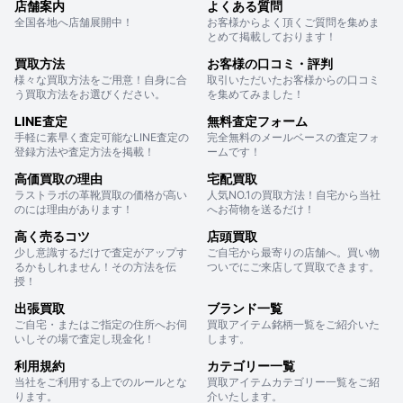
店舗案内
よくある質問
全国各地へ店舗展開中！
お客様からよく頂くご質問を集めま
とめて掲載しております！
買取方法
お客様の口コミ・評判
様々な買取方法をご用意！自身に合
取引いただいたお客様からの口コミ
う買取方法をお選びください。
を集めてみました！
LINE査定
無料査定フォーム
手軽に素早く査定可能なLINE査定の
完全無料のメールベースの査定フォ
登録方法や査定方法を掲載！
ームです！
高価買取の理由
宅配買取
ラストラボの革靴買取の価格が高い
人気NO.1の買取方法！自宅から当社
のには理由があります！
へお荷物を送るだけ！
高く売るコツ
店頭買取
少し意識するだけで査定がアップす
ご自宅から最寄りの店舗へ。買い物
るかもしれません！その方法を伝
ついでにご来店して買取できます。
授！
出張買取
ブランド一覧
ご自宅・またはご指定の住所へお伺
買取アイテム銘柄一覧をご紹介いた
いしその場で査定し現金化！
します。
利用規約
カテゴリー一覧
当社をご利用する上でのルールとな
買取アイテムカテゴリー一覧をご紹
ります。
介いたします。