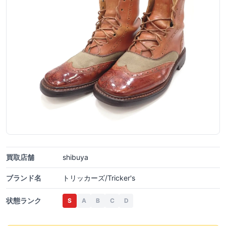
買取店舗
shibuya
ブランド名
トリッカーズ/Tricker's
状態ランク
S
A
B
C
D