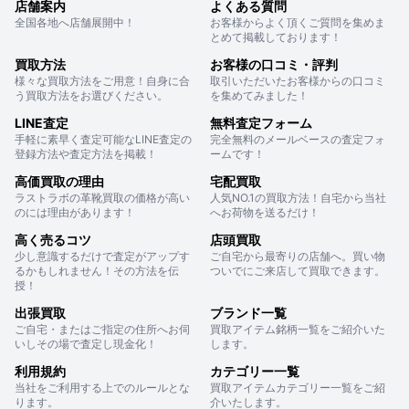
店舗案内
よくある質問
全国各地へ店舗展開中！
お客様からよく頂くご質問を集めま
とめて掲載しております！
買取方法
お客様の口コミ・評判
様々な買取方法をご用意！自身に合
取引いただいたお客様からの口コミ
う買取方法をお選びください。
を集めてみました！
LINE査定
無料査定フォーム
手軽に素早く査定可能なLINE査定の
完全無料のメールベースの査定フォ
登録方法や査定方法を掲載！
ームです！
高価買取の理由
宅配買取
ラストラボの革靴買取の価格が高い
人気NO.1の買取方法！自宅から当社
のには理由があります！
へお荷物を送るだけ！
高く売るコツ
店頭買取
少し意識するだけで査定がアップす
ご自宅から最寄りの店舗へ。買い物
るかもしれません！その方法を伝
ついでにご来店して買取できます。
授！
出張買取
ブランド一覧
ご自宅・またはご指定の住所へお伺
買取アイテム銘柄一覧をご紹介いた
いしその場で査定し現金化！
します。
利用規約
カテゴリー一覧
当社をご利用する上でのルールとな
買取アイテムカテゴリー一覧をご紹
ります。
介いたします。