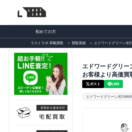
初めての方
ラストラボ 革靴買取
＞
買取実績
＞
エドワードグリーン(E
エドワードグリーン
お客様より高価買
ポスト
LINE
エドワードグリーン/EDWARD