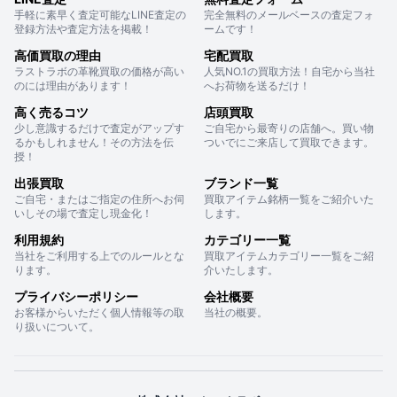
手軽に素早く査定可能なLINE査定の
完全無料のメールベースの査定フォ
登録方法や査定方法を掲載！
ームです！
高価買取の理由
宅配買取
ラストラボの革靴買取の価格が高い
人気NO.1の買取方法！自宅から当社
のには理由があります！
へお荷物を送るだけ！
高く売るコツ
店頭買取
少し意識するだけで査定がアップす
ご自宅から最寄りの店舗へ。買い物
るかもしれません！その方法を伝
ついでにご来店して買取できます。
授！
出張買取
ブランド一覧
ご自宅・またはご指定の住所へお伺
買取アイテム銘柄一覧をご紹介いた
いしその場で査定し現金化！
します。
利用規約
カテゴリー一覧
当社をご利用する上でのルールとな
買取アイテムカテゴリー一覧をご紹
ります。
介いたします。
プライバシーポリシー
会社概要
お客様からいただく個人情報等の取
当社の概要。
り扱いについて。