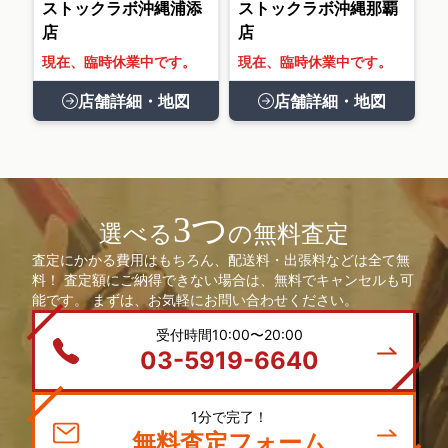
ストックラボ沖縄浦添
ストックラボ沖縄那覇
店
店
現在、臨時休業中です。
現在、臨時休業中です。
店舗詳細・地図
店舗詳細・地図
3つ
選べる
の無料査定
査定にかかる費用はもちろん、配送料・出張料などは全て無
料！ 査定額にご納得できない場合は、無料でキャンセルも可
能です。 まずは、お気軽にお問い合わせください。
受付時間10:00〜20:00
03-5919-6640
1分で完了！
無料査定フォーム