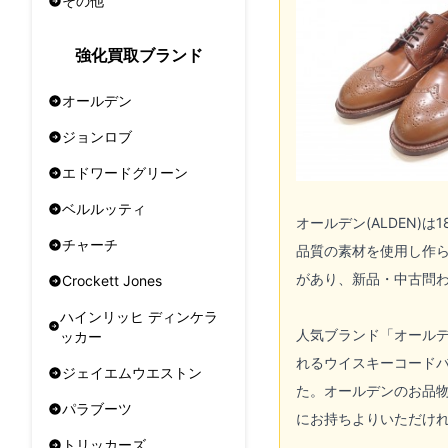
その他
強化買取ブランド
オールデン
ジョンロブ
エドワードグリーン
ベルルッティ
オールデン(ALDEN)
は1
チャーチ
品質の素材を使用し作ら
があり、新品・中古問わ
Crockett Jones
ハインリッヒ ディンケラ
人気ブランド「
オールデン
ッカー
れるウイスキーコード
ジェイエムウエストン
た。オールデンのお品
パラブーツ
にお持ちよりいただけ
トリッカーズ