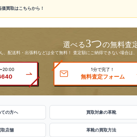
の高価買取はこちらから！
3つ
選べる
の無料査
ん、配送料・出張料などは全て無料！ 査定額にご納得できない場合は、
20:00
1分で完了！
6640
無料査定フォーム
めての方へ
買取対象の革靴
買取店舗
革靴の買取方法