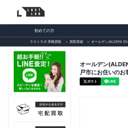
初めての方
ラストラボ 革靴買取
＞
買取実績
＞
オールデン(ALDEN)
オールデン(ALD
戸市にお住いのお
ポスト
LINE