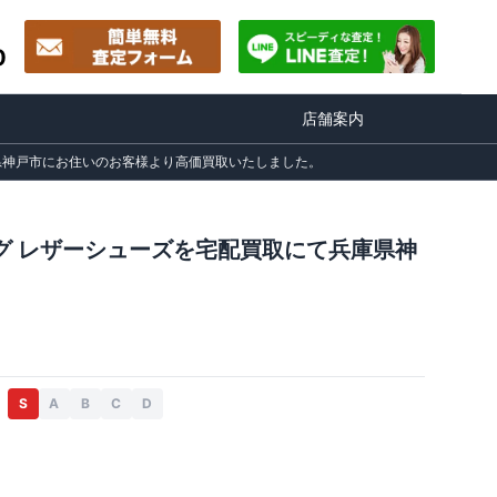
0
店舗案内
て兵庫県神戸市にお住いのお客様より高価買取いたしました。
イング レザーシューズを宅配買取にて兵庫県神
S
A
B
C
D