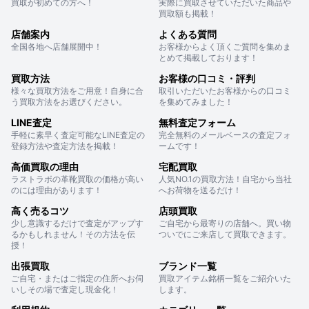
買取が初めての方へ！
実際に買取させていただいた商品や
買取額も掲載！
店舗案内
よくある質問
全国各地へ店舗展開中！
お客様からよく頂くご質問を集めま
とめて掲載しております！
買取方法
お客様の口コミ・評判
様々な買取方法をご用意！自身に合
取引いただいたお客様からの口コミ
う買取方法をお選びください。
を集めてみました！
LINE査定
無料査定フォーム
手軽に素早く査定可能なLINE査定の
完全無料のメールベースの査定フォ
登録方法や査定方法を掲載！
ームです！
高価買取の理由
宅配買取
ラストラボの革靴買取の価格が高い
人気NO.1の買取方法！自宅から当社
のには理由があります！
へお荷物を送るだけ！
高く売るコツ
店頭買取
少し意識するだけで査定がアップす
ご自宅から最寄りの店舗へ。買い物
るかもしれません！その方法を伝
ついでにご来店して買取できます。
授！
出張買取
ブランド一覧
ご自宅・またはご指定の住所へお伺
買取アイテム銘柄一覧をご紹介いた
いしその場で査定し現金化！
します。