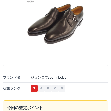
ブランド名
ジョンロブ/John Lobb
状態ランク
S
A
B
C
D
今回の査定ポイント