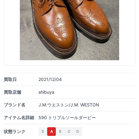
買取日
2021/12/04
買取店舗
shibuya
ブランド名
J.M.ウエストン/J.M. WESTON
アイテム名詳細
590 トリプルソールダービー
状態ランク
S
A
B
C
D