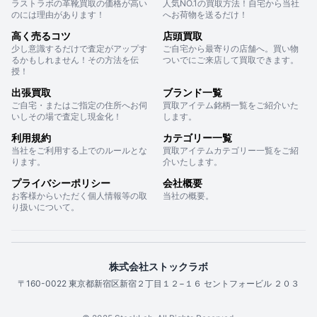
ラストラボの革靴買取の価格が高い
人気NO.1の買取方法！自宅から当社
のには理由があります！
へお荷物を送るだけ！
高く売るコツ
店頭買取
少し意識するだけで査定がアップす
ご自宅から最寄りの店舗へ。買い物
るかもしれません！その方法を伝
ついでにご来店して買取できます。
授！
出張買取
ブランド一覧
ご自宅・またはご指定の住所へお伺
買取アイテム銘柄一覧をご紹介いた
いしその場で査定し現金化！
します。
利用規約
カテゴリー一覧
当社をご利用する上でのルールとな
買取アイテムカテゴリー一覧をご紹
ります。
介いたします。
プライバシーポリシー
会社概要
お客様からいただく個人情報等の取
当社の概要。
り扱いについて。
株式会社ストックラボ
〒160-0022 東京都新宿区新宿２丁目１２−１６ セントフォービル ２０３