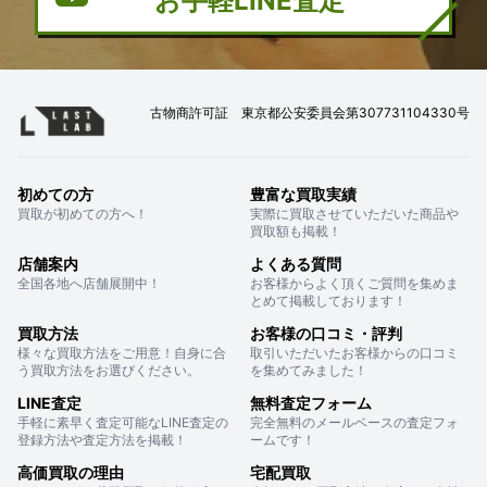
お手軽LINE査定
古物商許可証 東京都公安委員会第307731104330号
初めての方
豊富な買取実績
買取が初めての方へ！
実際に買取させていただいた商品や
買取額も掲載！
店舗案内
よくある質問
全国各地へ店舗展開中！
お客様からよく頂くご質問を集めま
とめて掲載しております！
買取方法
お客様の口コミ・評判
様々な買取方法をご用意！自身に合
取引いただいたお客様からの口コミ
う買取方法をお選びください。
を集めてみました！
LINE査定
無料査定フォーム
手軽に素早く査定可能なLINE査定の
完全無料のメールベースの査定フォ
登録方法や査定方法を掲載！
ームです！
高価買取の理由
宅配買取